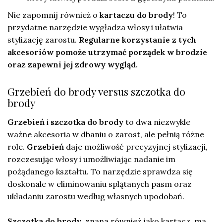
Nie zapomnij również o
kartaczu do brody
! To
przydatne narzędzie wygładza włosy i ułatwia
stylizację zarostu.
Regularne korzystanie z tych
akcesoriów pomoże utrzymać porządek w brodzie
oraz zapewni jej zdrowy wygląd.
Grzebień do brody versus szczotka do
brody
Grzebień
i
szczotka do brody
to dwa niezwykle
ważne akcesoria w dbaniu o zarost, ale pełnią różne
role.
Grzebień
daje możliwość precyzyjnej stylizacji,
rozczesując włosy i umożliwiając nadanie im
pożądanego kształtu. To narzędzie sprawdza się
doskonale w eliminowaniu splątanych pasm oraz
układaniu zarostu według własnych upodobań.
Szczotka do brody
, znana również jako kartacz, ma