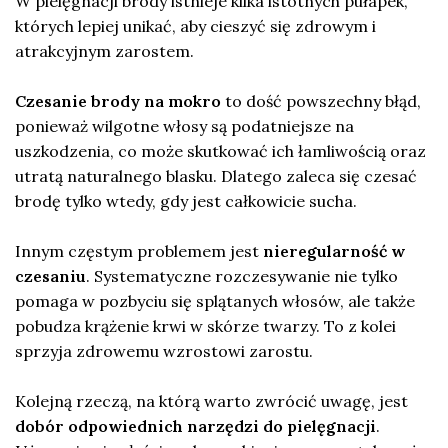
W pielęgnacji brody istnieje kilka istotnych pułapek,
których lepiej unikać, aby cieszyć się zdrowym i
atrakcyjnym zarostem.
Czesanie brody na mokro
to dość powszechny błąd,
ponieważ wilgotne włosy są podatniejsze na
uszkodzenia, co może skutkować ich łamliwością oraz
utratą naturalnego blasku. Dlatego zaleca się czesać
brodę tylko wtedy, gdy jest całkowicie sucha.
Innym częstym problemem jest
nieregularność w
czesaniu
. Systematyczne rozczesywanie nie tylko
pomaga w pozbyciu się splątanych włosów, ale także
pobudza krążenie krwi w skórze twarzy. To z kolei
sprzyja zdrowemu wzrostowi zarostu.
Kolejną rzeczą, na którą warto zwrócić uwagę, jest
dobór odpowiednich narzędzi do pielęgnacji
.