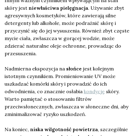
Innym ważnym czynnikiem wpływającym na stan
skóry jest
niewłaściwa pielęgnacja
. Używanie zbyt
agresywnych kosmetyków, które zawierają silne
detergenty lub alkohole, może podrażnić skórę i
przyczynić się do jej wysuszenia. Również zbyt częste
mycie ciała, zwłaszcza w gorącej wodzie, może
zdzierać naturalne oleje ochronne, prowadząc do
przesuszenia.
Nadmierna ekspozycja na
słońce
jest kolejnym
istotnym czynnikiem. Promieniowanie UV może
uszkadzać komórki skóry i prowadzić do ich
odwodnienia, co znacznie osłabia
kondycję
skóry.
Warto pamiętać o stosowaniu filtrów
przeciwsłonecznych, zwłaszcza w słoneczne dni, aby
zminimalizować ryzyko uszkodzeń.
Na koniec,
niska wilgotność powietrza
, szczególnie