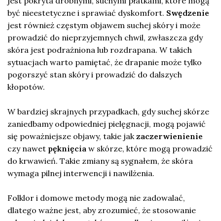
jest pokryta drobnymi, suchymi płatkami, które mogą
być nieestetyczne i sprawiać dyskomfort.
Swędzenie
jest również częstym objawem suchej skóry i może
prowadzić do nieprzyjemnych chwil, zwłaszcza gdy
skóra jest podrażniona lub rozdrapana. W takich
sytuacjach warto pamiętać, że drapanie może tylko
pogorszyć stan skóry i prowadzić do dalszych
kłopotów.
W bardziej skrajnych przypadkach, gdy suchej skórze
zaniedbamy odpowiedniej pielęgnacji, mogą pojawić
się poważniejsze objawy, takie jak
zaczerwienienie
czy nawet
pęknięcia
w skórze, które mogą prowadzić
do krwawień. Takie zmiany są sygnałem, że skóra
wymaga pilnej interwencji i nawilżenia.
Folklor i domowe metody mogą nie zadowalać,
dlatego ważne jest, aby zrozumieć, że stosowanie