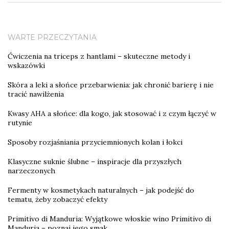
WARTE PRZECZYTANIA
Ćwiczenia na triceps z hantlami – skuteczne metody i
wskazówki
Skóra a leki a słońce przebarwienia: jak chronić barierę i nie
tracić nawilżenia
Kwasy AHA a słońce: dla kogo, jak stosować i z czym łączyć w
rutynie
Sposoby rozjaśniania przyciemnionych kolan i łokci
Klasyczne suknie ślubne – inspiracje dla przyszłych
narzeczonych
Fermenty w kosmetykach naturalnych – jak podejść do
tematu, żeby zobaczyć efekty
Primitivo di Manduria: Wyjątkowe włoskie wino Primitivo di
Manduria – poznaj jego smak