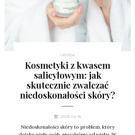
URODA
Kosmetyki z kwasem
salicylowym: jak
skutecznie zwalczać
niedoskonałości skóry?
2023-04-15
Niedoskonałości skóry to problem, który
dotyka wiele osób, niezależnie od wieku. W