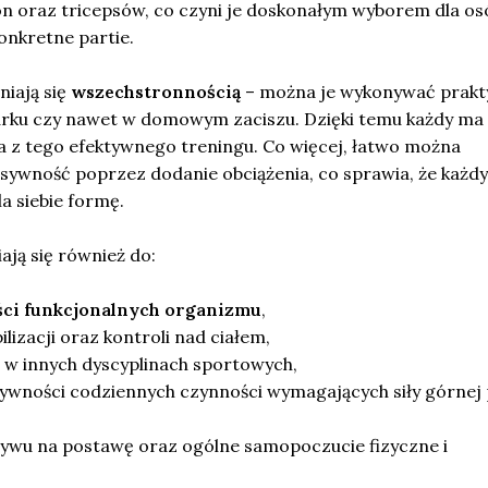
ion oraz tricepsów, co czyni je doskonałym wyborem dla os
onkretne partie.
iają się
wszechstronnością
– można je wykonywać prakt
parku czy nawet w domowym zaciszu. Dzięki temu każdy ma
a z tego efektywnego treningu. Co więcej, łatwo można
sywność poprzez dodanie obciążenia, co sprawia, że każd
a siebie formę.
ają się również do:
ci funkcjonalnych organizmu
,
lizacji oraz kontroli nad ciałem,
 w innych dyscyplinach sportowych,
ywności codziennych czynności wymagających siły górnej p
wu na postawę oraz ogólne samopoczucie fizyczne i