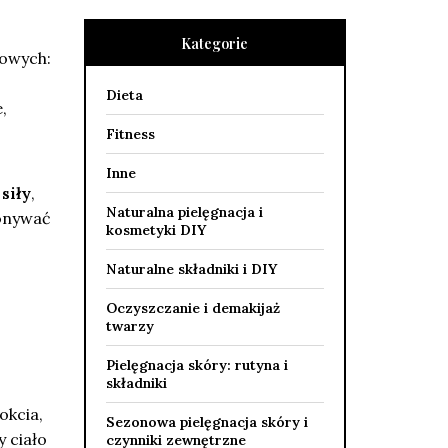
Kategorie
iowych:
Dieta
,
Fitness
Inne
siły
,
Naturalna pielęgnacja i
onywać
kosmetyki DIY
Naturalne składniki i DIY
Oczyszczanie i demakijaż
twarzy
Pielęgnacja skóry: rutyna i
składniki
okcia,
Sezonowa pielęgnacja skóry i
y ciało
czynniki zewnętrzne