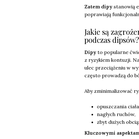
Zatem dipy
stanowią e
poprawiają funkcjonal
Jakie są zagroż
podczas dipsów?
Dipy
to popularne ćwic
z ryzykiem kontuzji. 
ulec przeciążeniu w wyn
często prowadzą do bó
Aby zminimalizować ryz
opuszczania ciał
nagłych ruchów,
zbyt dużych obcią
Kluczowymi aspektam