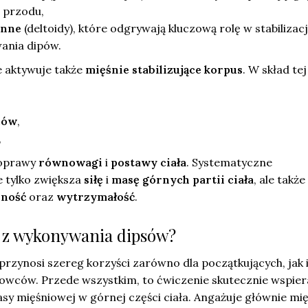
 przodu,
enne
(deltoidy), które odgrywają kluczową rolę w stabilizacj
ania dipów.
e aktywuje także
mięśnie stabilizujące korpus
. W skład te
ców
,
,
poprawy
równowagi
i
postawy ciała
. Systematyczne
 tylko zwiększa
siłę
i
masę górnych partii ciała
, ale także
lność
oraz
wytrzymałość
.
ci z wykonywania dipsów?
przynosi szereg korzyści zarówno dla początkujących, jak 
wców. Przede wszystkim, to ćwiczenie skutecznie wspier
sy mięśniowej w górnej części ciała. Angażuje głównie mię