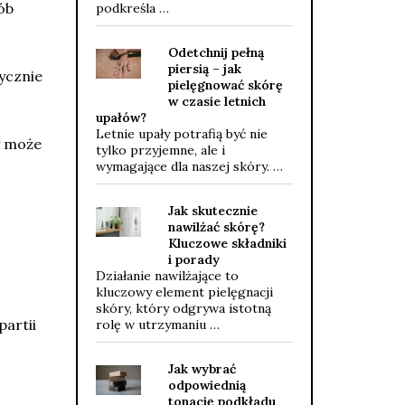
ób
podkreśla …
Odetchnij pełną
piersią – jak
ycznie
pielęgnować skórę
w czasie letnich
upałów?
Letnie upały potrafią być nie
y może
tylko przyjemne, ale i
wymagające dla naszej skóry. …
Jak skutecznie
nawilżać skórę?
Kluczowe składniki
i porady
Działanie nawilżające to
kluczowy element pielęgnacji
skóry, który odgrywa istotną
artii
rolę w utrzymaniu …
Jak wybrać
odpowiednią
tonację podkładu