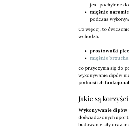
jest pochylone do
mięśnie narami
podczas wykonyw
Co więcej, to ćwiczeni
wchodzą:
prostowniki ple
mięśnie brzucha
co przyczynia się do 
wykonywanie dipów nie
podnosi ich
funkcjona
Jakie są korzyś
Wykonywanie dipów
doświadczonych sporto
budowanie siły oraz ma