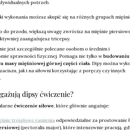
dywidualnych potrzeb.
iki wykonania możesz skupić się na różnych grupach mięśn
ło do przodu, większą uwagę zwrócisz na mięśnie piersiowe
ektywniej zaangażujesz tricepsy.
nie jest szczególnie polecane osobom o średnim i
ie sprawności fizycznej. Pomaga nie tylko w
budowaniu 
u masy mięśniowej górnej części ciała
. Dipy można wyk
szu, jak i na siłowni korzystając z poręczy czy innych
.
gażują dipsy ćwiczenie?
ularne
ćwiczenie siłowe
, które głównie angażuje:
ęśnie trójgłowe ramienia
odpowiedzialne za prostowanie ł
iersiowej
(pectoralis major), które intensywnie pracują, gd