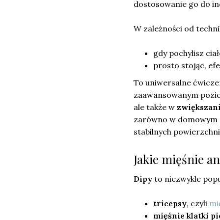
dostosowanie go do in
W zależności od techn
gdy pochylisz cia
prosto stojąc, ef
To uniwersalne ćwicze
zaawansowanym poziom
ale także w
zwiększani
zarówno w domowym zaci
stabilnych powierzchni
Jakie mięśnie an
Dipy
to niezwykle pop
tricepsy
, czyli
mi
mięśnie klatki p