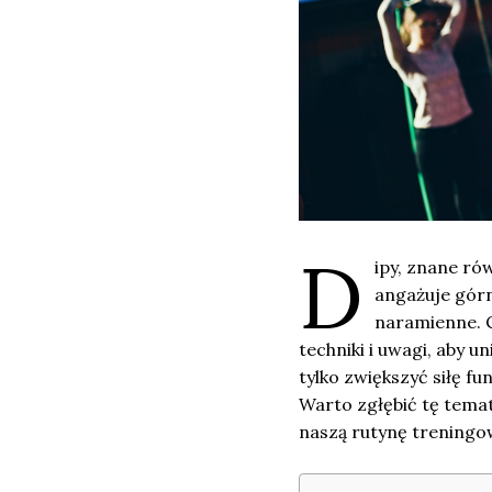
D
ipy, znane ró
angażuje górn
naramienne. C
techniki i uwagi, aby 
tylko zwiększyć siłę f
Warto zgłębić tę temat
naszą rutynę treningo