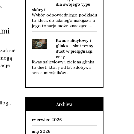
dla swojego typu
z
skóry?
Wybór odpowiedniego podkładu
to klucz do udanego makijażu, a
jego tonacja może znacząco …
ami
Kwas salicylowy i
glinka – skuteczny
zać się
duet w pielęgnacji
cery
 mogą
Kwas salicylowy i zielona glinka
uacje
to duet, który od lat zdobywa
serca miłośników …
łogi,
Archiwa
czerwiec 2026
maj 2026