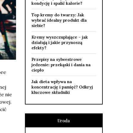
kondycję i spalić kalorie?
Top kremy do twarzy: Jak
wybrać idealny produkt dla
siebie?
Kremy wyszczuplające – jak
działają i jakie przynoszą
efekty?
Przepisy na sylwestrowe
jedzenie: przekąski i dania na
ciepło
óre
Jak dieta wpływa na
nej
koncentrację i pamięć? Odkryj
kluczowe składniki
że nie
iowej.
cić
Uroda