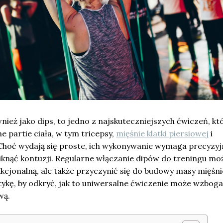
wnież jako dips, to jedno z najskuteczniejszych ćwiczeń, kt
e partie ciała, w tym tricepsy,
mięśnie klatki piersiowej
i
hoć wydają się proste, ich wykonywanie wymaga precyzyj
uniknąć kontuzji. Regularne włączanie dipów do treningu mo
unkcjonalną, ale także przyczynić się do budowy masy mięśn
ykę, by odkryć, jak to uniwersalne ćwiczenie może wzboga
wą.