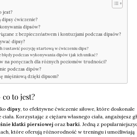
 jest?
ą dipsy ćwiczenie?
wykonywania dipsów?
związane z bezpieczeństwem i kontuzjami podczas dipsów?
ywać dipsy?
h i ustawić pozycję startową w ćwiczeniu dips?
e błędy podczas wykonywania dipów i jak ich unikać?
pów na poręczach dla różnych poziomów trudności?
enie podczas dipów?
sę mięśniową dzięki dipsom?
 co to jest?
ako
dipsy
, to efektywne ćwiczenie siłowe, które doskonale
ciała. Korzystając z ciężaru własnego ciała, angażujesz g
śnie klatki piersiowej
oraz
barki
. Jedną z popularniejszy
ach, które oferują różnorodność w treningu i umożliwiają