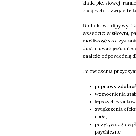
klatki piersiowej, ram
chcących rozwijać te k
Dodatkowo dipy wyróżn
wszędzie: w siłowni, 
możliwość skorzystani
dostosować jego inten
znaleźć odpowiednią dl
Te ćwiczenia przyczyni
poprawy zdolnoś
wzmocnienia stabi
lepszych wyników
zwiększenia efekt
ciała,
pozytywnego wpły
psychiczne.