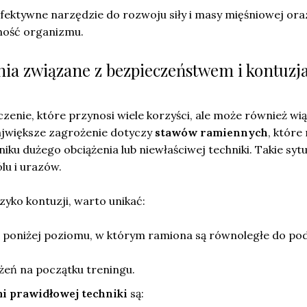
fektywne narzędzie do rozwoju siły i masy mięśniowej ora
ność organizmu.
enia związane z bezpieczeństwem i kontuzj
zenie, które przynosi wiele korzyści, ale może również wią
Największe zagrożenie dotyczy
stawów ramiennych
, które
iku dużego obciążenia lub niewłaściwej techniki. Takie syt
lu i urazów.
yko kontuzji, warto unikać:
a poniżej poziomu, w którym ramiona są równoległe do pod
żeń na początku treningu.
i prawidłowej techniki
są: