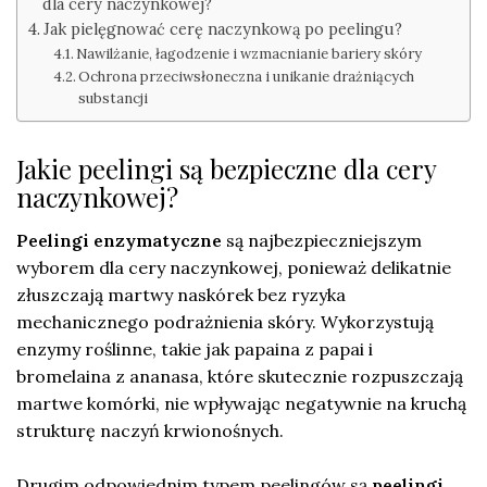
dla cery naczynkowej?
Jak pielęgnować cerę naczynkową po peelingu?
Nawilżanie, łagodzenie i wzmacnianie bariery skóry
Ochrona przeciwsłoneczna i unikanie drażniących
substancji
Jakie peelingi są bezpieczne dla cery
naczynkowej?
Peelingi enzymatyczne
są najbezpieczniejszym
wyborem dla cery naczynkowej, ponieważ delikatnie
złuszczają martwy naskórek bez ryzyka
mechanicznego podrażnienia skóry. Wykorzystują
enzymy roślinne, takie jak papaina z papai i
bromelaina z ananasa, które skutecznie rozpuszczają
martwe komórki, nie wpływając negatywnie na kruchą
strukturę naczyń krwionośnych.
Drugim odpowiednim typem peelingów są
peelingi