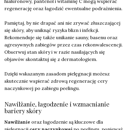
hialuronowy, pantenol i witaminę C mogą wspierać
regenerację oraz łagodzić ewentualne podrażnienia.
Pamiętaj, by nie drapać ani nie zrywać złuszczającej
się skóry, aby uniknąć ryzyka blizn i infekcji.
Rekomenduje się także unikanie sauny, basenu oraz
agresywnych zabiegów przez czas rekonwalescencji.
Obserwuj stan skóry i w razie nasilających się
objawów skontaktuj się z dermatologiem.
Dzięki wskazanym zasadom pielęgnacji możesz
skutecznie wspierać zdrową regenerację cery
naczynkowej po zabiegu peelingu.
Nawilżanie, łagodzenie i wzmacnianie
bariery skóry
Nawilżanie
oraz łagodzenie są kluczowe dla
pielęgnacji
cery naczynkowej
po peelingu, ponieważ