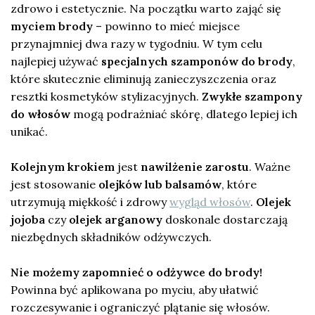
zdrowo i estetycznie. Na początku warto zająć się
myciem brody
– powinno to mieć miejsce
przynajmniej dwa razy w tygodniu. W tym celu
najlepiej używać
specjalnych szamponów do brody
,
które skutecznie eliminują zanieczyszczenia oraz
resztki kosmetyków stylizacyjnych.
Zwykłe szampony
do włosów
mogą podrażniać skórę, dlatego lepiej ich
unikać.
Kolejnym krokiem
jest
nawilżenie zarostu
. Ważne
jest stosowanie
olejków lub balsamów
, które
utrzymują miękkość i zdrowy
wygląd włosów
.
Olejek
jojoba
czy
olejek arganowy
doskonale dostarczają
niezbędnych składników odżywczych.
Nie możemy zapomnieć o odżywce do brody!
Powinna być aplikowana po myciu, aby ułatwić
rozczesywanie i ograniczyć plątanie się włosów.