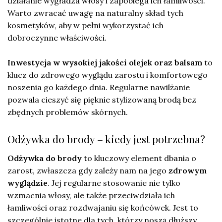
działanie wygładza włosy i zapobiega ich łamliwości.
Warto zwracać uwagę na naturalny skład tych
kosmetyków, aby w pełni wykorzystać ich
dobroczynne właściwości.
Inwestycja w wysokiej jakości olejek oraz balsam
to
klucz do zdrowego wyglądu zarostu i komfortowego
noszenia go każdego dnia. Regularne nawilżanie
pozwala cieszyć się pięknie stylizowaną brodą bez
zbędnych problemów skórnych.
Odżywka do brody – kiedy jest potrzebna?
Odżywka do brody
to kluczowy element dbania o
zarost, zwłaszcza gdy zależy nam na jego
zdrowym
wyglądzie
. Jej regularne stosowanie nie tylko
wzmacnia włosy, ale także przeciwdziała ich
łamliwości oraz rozdwajaniu się końcówek. Jest to
szczególnie istotne dla tych, którzy noszą dłuższy