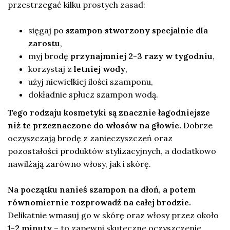
przestrzegać kilku prostych zasad:
sięgaj po
szampon stworzony specjalnie dla
zarostu
,
myj brodę
przynajmniej 2-3 razy w tygodniu
,
korzystaj z
letniej wody
,
użyj niewielkiej ilości szamponu,
dokładnie spłucz szampon wodą.
Tego rodzaju kosmetyki są znacznie łagodniejsze
niż te przeznaczone do włosów na głowie.
Dobrze
oczyszczają brodę z zanieczyszczeń oraz
pozostałości produktów stylizacyjnych, a dodatkowo
nawilżają zarówno włosy, jak i skórę.
Na początku nanieś szampon na dłoń, a potem
równomiernie rozprowadź na całej brodzie.
Delikatnie wmasuj go w skórę oraz włosy przez około
1-2 minuty
– to zapewni skuteczne oczyszczenie.