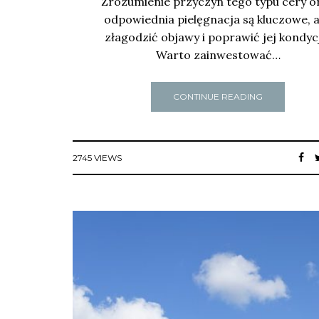
Zrozumienie przyczyn tego typu cery o
odpowiednia pielęgnacja są kluczowe, 
złagodzić objawy i poprawić jej kondyc
Warto zainwestować…
CONTINUE READING
2745 VIEWS