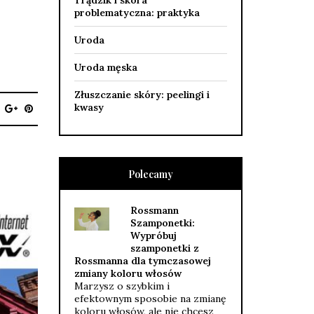
Trądzik i skóra
problematyczna: praktyka
Uroda
Uroda męska
Złuszczanie skóry: peelingi i
kwasy
Polecamy
Rossmann
Szamponetki:
Wypróbuj
szamponetki z
Rossmanna dla tymczasowej
zmiany koloru włosów
Marzysz o szybkim i
efektownym sposobie na zmianę
koloru włosów, ale nie chcesz