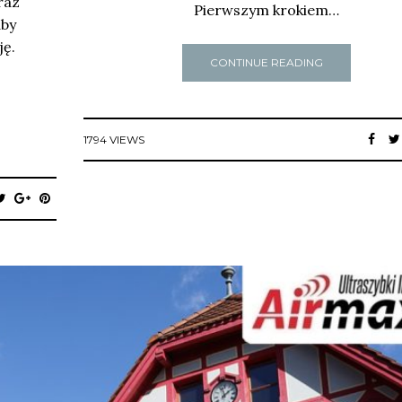
raz
Pierwszym krokiem…
aby
ję.
CONTINUE READING
1794 VIEWS