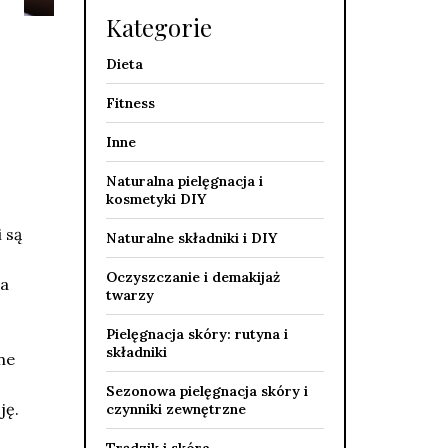
Kategorie
Dieta
Fitness
Inne
Naturalna pielęgnacja i
kosmetyki DIY
 są
Naturalne składniki i DIY
Oczyszczanie i demakijaż
la
twarzy
Pielęgnacja skóry: rutyna i
składniki
ne
Sezonowa pielęgnacja skóry i
ję.
czynniki zewnętrzne