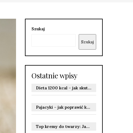
Szukaj
Szukaj
Ostatnie wpisy
Dieta 1200 kcal – jak skutecznie schudnąć i uniknąć ryzyka?
Pajacyki – jak poprawić kondycję i spalić kalorie?
Top kremy do twarzy: Jak wybrać idealny produkt dla siebie?