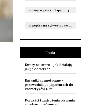
Kremy wyszczuplające – jak działają i jakie przynoszą efekty?
Przepisy na sylwestrowe jedzenie: przekąski i dania na ciepło
Uroda
Kwasy na twarz – jak działają i
jak je dobierać?
Barwniki kosmetyczne –
przewodnik po pigmentach do
kosmetyków DIY
Korzyści i zagrożenia pływania
– wpływ na zdrowie i