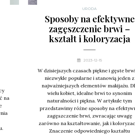
URODA
Sposoby na efektywne
zagęszczenie brwi –
kształt i koloryzacja
?
2023-12-15
W dzisiejszych czasach piękne i gęste brwi
niezwykle popularne i stanowią jeden z
najważniejszych elementów makijażu. D
cy
wielu kobiet, idealne brwi to synonim
ć na
naturalności i piękna. W artykule tym
e
przedstawimy różne sposoby na efektyw
enia
zagęszczenie brwi, zwracając uwagę
zarówno na kształtowanie, jak i koloryzac
u.
Znaczenie odpowiedniego kształtu