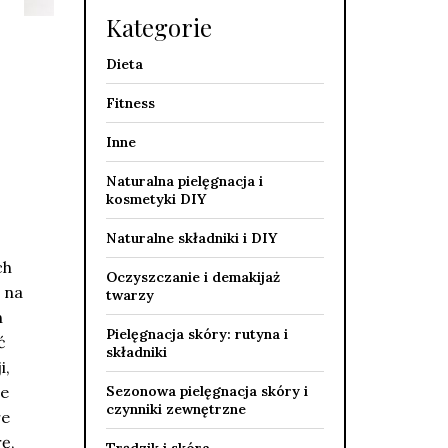
Kategorie
Dieta
Fitness
Inne
Naturalna pielęgnacja i
kosmetyki DIY
Naturalne składniki i DIY
ch
Oczyszczanie i demakijaż
 na
twarzy
n
Pielęgnacja skóry: rutyna i
ć
składniki
i,
ie
Sezonowa pielęgnacja skóry i
czynniki zewnętrzne
re
ę,