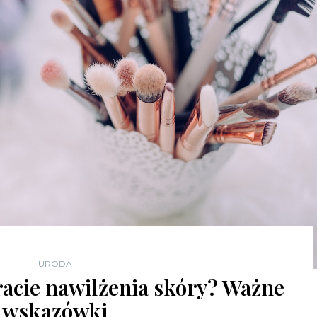
URODA
racie nawilżenia skóry? Ważne
wskazówki