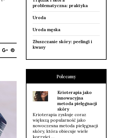
Trądzik i skóra
problematyczna: praktyka
Uroda
Uroda męska
Złuszczanie skóry: peelingi i
kwasy
Polecamy
Krioterapia jako
innowacyjna
metoda pielęgnacji
skóry
Krioterapia zyskuje coraz
większą popularność jako
nowoczesna metoda pielęgnacji
skóry, która obiecuje wiele
korzyści …