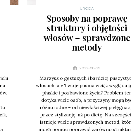
URODA
Sposoby na poprawę
struktury i objętości
włosów – sprawdzone
metody
2022-08-29
ielu
Marzysz o gęstszych i bardziej puszysty
 na
włosach, ale Twoje pasma wciąż wyglądają
ów,
płaskie i pozbawione życia? Problem te
dotyka wiele osób, a przyczyny mogą by
sto
różnorodne – od niewłaściwej pielęgnacj
ik,
przez stylizację, aż po dietę. Na szczęśc
istnieje wiele sprawdzonych metod, któ
na
mogą pomóc poprawić zarówno struktur