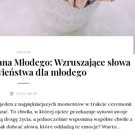
URODA
ana Młodego: Wzruszające słowa
wieństwa dla młodego
2022-08-31
jeden z najpiękniejszych momentów w trakcie ceremonii
czuć. To chwila, w której ojciec przekazuje synowi swoje
wą drogę życia, a jednocześnie wspomina wspólne chwile z
 jak dobrać słowa, które oddadzą te emocje? Warto…