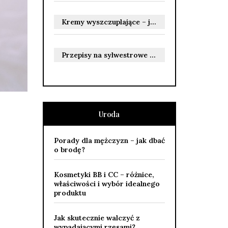
Kremy wyszczuplające – jak działają i jakie przynoszą efekty?
Przepisy na sylwestrowe jedzenie: przekąski i dania na ciepło
Uroda
Porady dla mężczyzn – jak dbać
o brodę?
Kosmetyki BB i CC – różnice,
właściwości i wybór idealnego
produktu
Jak skutecznie walczyć z
wypadającymi rzęsami?