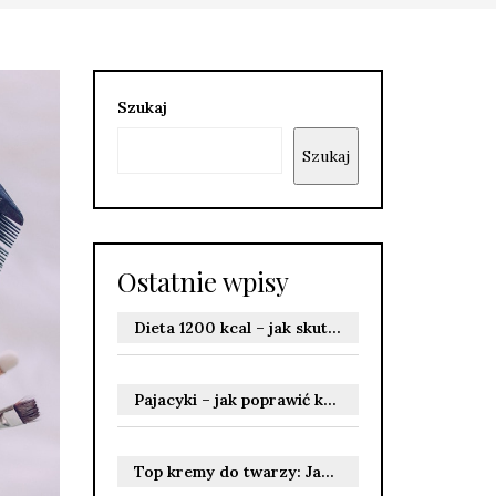
Szukaj
Szukaj
Ostatnie wpisy
Dieta 1200 kcal – jak skutecznie schudnąć i uniknąć ryzyka?
Pajacyki – jak poprawić kondycję i spalić kalorie?
Top kremy do twarzy: Jak wybrać idealny produkt dla siebie?