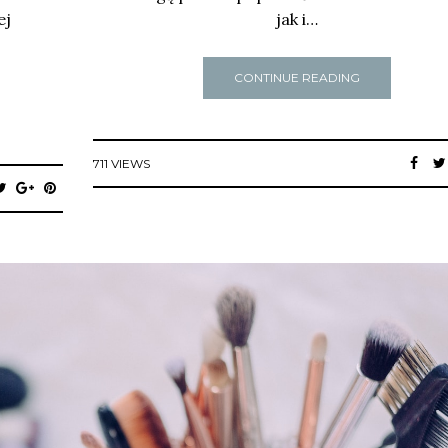
ej
jak i…
CONTINUE READING
711 VIEWS