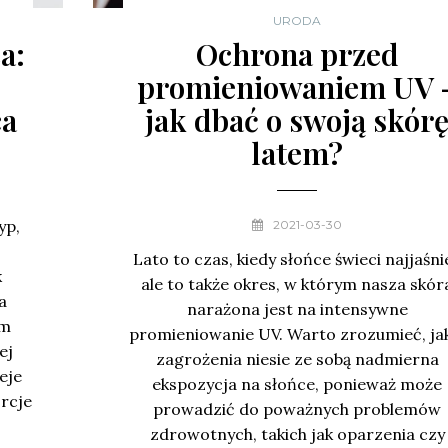
URODA
a:
Ochrona przed
ę
promieniowaniem UV 
ca
jak dbać o swoją skór
latem?
yp,
2021-03-30
Lato to czas, kiedy słońce świeci najjaśnie
k
ale to także okres, w którym nasza skór
a
narażona jest na intensywne
em
promieniowanie UV. Warto zrozumieć, ja
ej
zagrożenia niesie ze sobą nadmierna
eje
ekspozycja na słońce, ponieważ może
rcje
prowadzić do poważnych problemów
zdrowotnych, takich jak oparzenia czy