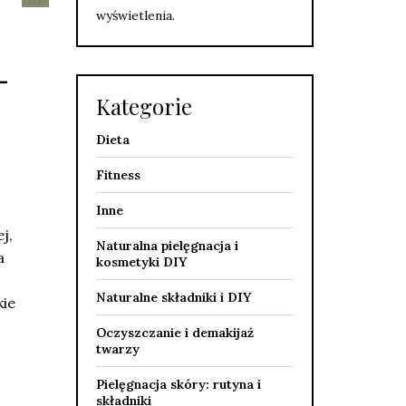
wyświetlenia.
–
ę
Kategorie
Dieta
Fitness
Inne
j,
Naturalna pielęgnacja i
a
kosmetyki DIY
Naturalne składniki i DIY
kie
Oczyszczanie i demakijaż
twarzy
Pielęgnacja skóry: rutyna i
składniki