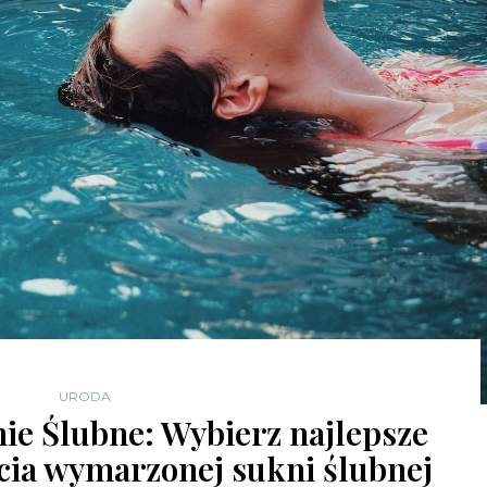
URODA
nie Ślubne: Wybierz najlepsze
cia wymarzonej sukni ślubnej