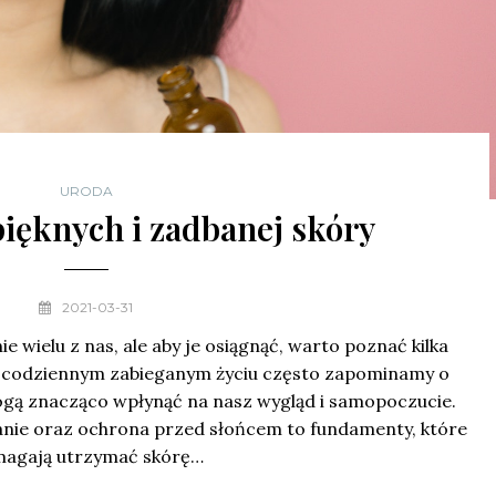
URODA
pięknych i zadbanej skóry
2021-03-31
e wielu z nas, ale aby je osiągnąć, warto poznać kilka
W codziennym zabieganym życiu często zapominamy o
gą znacząco wpłynąć na nasz wygląd i samopoczucie.
zanie oraz ochrona przed słońcem to fundamenty, które
agają utrzymać skórę…