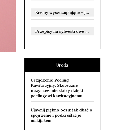
Kremy wyszczuplające – jak działają i jakie przynoszą efekty?
Przepisy na sylwestrowe jedzenie: przekąski i dania na ciepło
Uroda
Urządzenie Peeling
Kawitacyjny: Skuteczne
oczyszczanie skóry dzięki
peelingowi kawitacyjnemu
Ujawnij piękno oczu: jak dbać o
spojrzenie i podkreślać je
makijażem