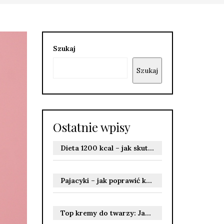
Szukaj
Szukaj
Ostatnie wpisy
Dieta 1200 kcal – jak skutecznie schudnąć i uniknąć ryzyka?
Pajacyki – jak poprawić kondycję i spalić kalorie?
Top kremy do twarzy: Jak wybrać idealny produkt dla siebie?