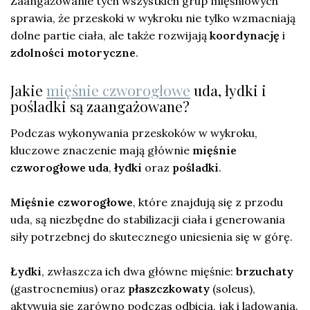
Zaangażowanie tych wszystkich grup mięśniowych
sprawia, że przeskoki w wykroku nie tylko wzmacniają
dolne partie ciała, ale także rozwijają
koordynację
i
zdolności motoryczne
.
Jakie
mięśnie czworogłowe
uda, łydki i
pośladki są zaangażowane?
Podczas wykonywania przeskoków w wykroku,
kluczowe znaczenie mają głównie
mięśnie
czworogłowe uda
,
łydki
oraz
pośladki
.
Mięśnie czworogłowe
, które znajdują się z przodu
uda, są niezbędne do stabilizacji ciała i generowania
siły potrzebnej do skutecznego uniesienia się w górę.
Łydki
, zwłaszcza ich dwa główne mięśnie:
brzuchaty
(gastrocnemius) oraz
płaszczkowaty
(soleus),
aktywują się zarówno podczas odbicia, jak i lądowania.