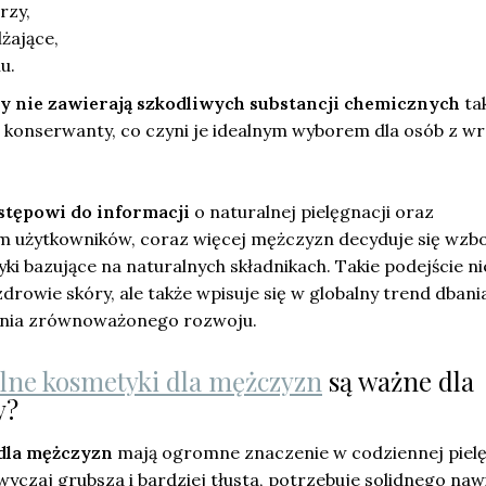
rzy,
lżające,
u.
ty nie zawierają szkodliwych substancji chemicznych
tak
 konserwanty, co czyni je idealnym wyborem dla osób z wr
stępowi do informacji
o naturalnej pielęgnacji oraz
 użytkowników, coraz więcej mężczyzn decyduje się wzb
ki bazujące na naturalnych składnikach. Takie podejście ni
drowie skóry, ale także wpisuje się w globalny trend dbani
nia zrównoważonego rozwoju.
lne kosmetyki dla mężczyzn
są ważne dla
y?
dla mężczyzn
mają ogromne znaczenie w codziennej pielę
wyczaj grubsza i bardziej tłusta, potrzebuje solidnego naw