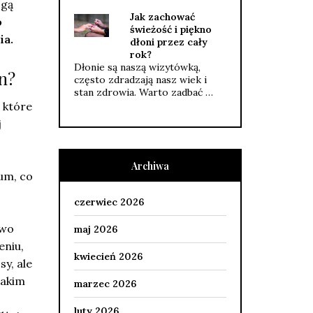
ogą
Jak zachować
o
świeżość i piękno
ia.
dłoni przez cały
rok?
Dłonie są naszą wizytówką,
n?
często zdradzają nasz wiek i
stan zdrowia. Warto zadbać …
 które
j
Archiwa
um, co
czerwiec 2026
owo
maj 2026
eniu,
kwiecień 2026
y, ale
takim
marzec 2026
luty 2026