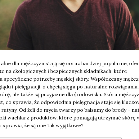
alne dla mężczyzn stają się coraz bardziej popularne, ofe
e na ekologicznych i bezpiecznych składnikach, które
a specyficzne potrzeby męskiej skóry. Współczesny mężcz
du i pielęgnacji, z chęcią sięga po naturalne rozwiązania,
skórę, ale także są przyjazne dla środowiska. Skóra mężczy
iet, co sprawia, że odpowiednia pielęgnacja staje się klucz
rutyny. Od żeli do mycia twarzy po balsamy do brody – na
roki wachlarz produktów, które pomagają utrzymać skórę 
o sprawia, że są one tak wyjątkowe?