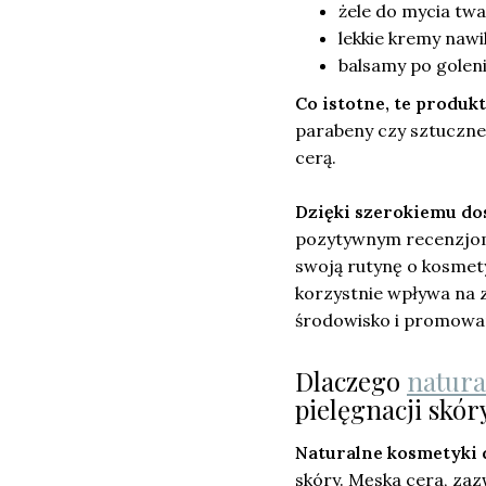
żele do mycia twa
lekkie kremy nawi
balsamy po goleni
Co istotne, te produk
parabeny czy sztuczne
cerą.
Dzięki szerokiemu do
pozytywnym recenzjom
swoją rutynę o kosmety
korzystnie wpływa na z
środowisko i promowa
Dlaczego
natura
pielęgnacji skór
Naturalne kosmetyki 
skóry. Męska cera, zaz