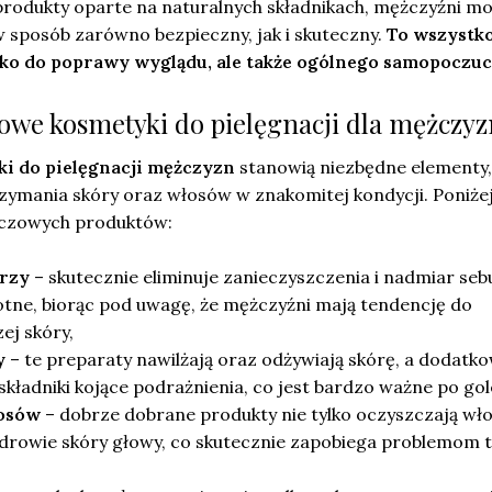
produkty oparte na naturalnych składnikach, mężczyźni m
 sposób zarówno bezpieczny, jak i skuteczny.
To wszystk
lko do poprawy wyglądu, ale także ogólnego samopoczuc
wowe kosmetyki do pielęgnacji dla mężczyz
i do pielęgnacji mężczyzn
stanowią niezbędne elementy,
rzymania skóry oraz włosów w znakomitej kondycji. Poniże
uczowych produktów:
arzy
– skutecznie eliminuje zanieczyszczenia i nadmiar seb
totne, biorąc pod uwagę, że mężczyźni mają tendencję do
ej skóry,
y
– te preparaty nawilżają oraz odżywiają skórę, a dodatk
składniki kojące podrażnienia, co jest bardzo ważne po gol
osów
– dobrze dobrane produkty nie tylko oczyszczają włos
zdrowie skóry głowy, co skutecznie zapobiega problemom 