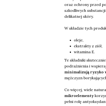
oraz ochrony przed po
szkodliwych substancji
delikatnej skóry.
W składzie tych produkt
oleje,
ekstrakty z ziół,
witamina E.
Te składniki skutecznie
podrażnienia i wspiera
minimalizują ryzyko w
mężczyzn borykających 
Co więcej, wiele natu
mikroelementy
korzys
pełni rolę antyoksyda