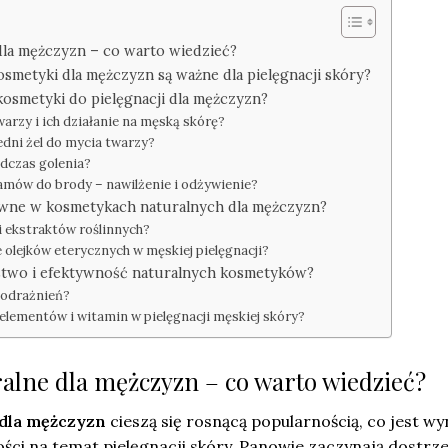
dla mężczyzn – co warto wiedzieć?
smetyki dla mężczyzn są ważne dla pielęgnacji skóry?
osmetyki do pielęgnacji dla mężczyzn?
warzy i ich działanie na męską skórę?
dni żel do mycia twarzy?
odczas golenia?
lsamów do brody – nawilżenie i odżywienie?
ktywne w kosmetykach naturalnych dla mężczyzn?
i ekstraktów roślinnych?
e olejków eterycznych w męskiej pielęgnacji?
ństwo i efektywność naturalnych kosmetyków?
 podrażnień?
oelementów i witamin w pielęgnacji męskiej skóry?
alne dla mężczyzn – co warto wiedzieć?
 dla mężczyzn
cieszą się rosnącą popularnością, co jest wy
ści na temat pielęgnacji skóry. Panowie zaczynają dostrz