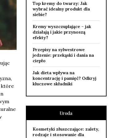
Top kremy do twarzy: Jak
wybrać idealny produkt dla
siebie?
Kremy wyszczuplające – jak
działają i jakie przynoszą
efekty?
Przepisy na sylwestrowe
jedzenie: przekąski i dania na
ciepło
rując
Jak dieta wpływa na
yzna,
koncentrację i pamięć? Odkryj
kluczowe składniki
 które
zn
owym
turalne
Uroda
w
Kosmetyki złuszczające: zalety,
rodzaje i stosowanie dla