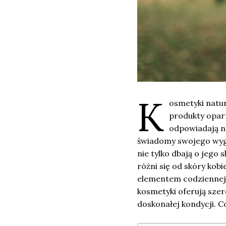
K
osmetyki natur
produkty opart
odpowiadają n
świadomy swojego wyglą
nie tylko dbają o jego 
różni się od skóry kob
elementem codziennej 
kosmetyki oferują sze
doskonałej kondycji. C