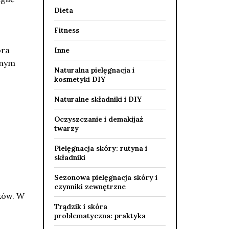
Dieta
Fitness
óra
Inne
znym
Naturalna pielęgnacja i
kosmetyki DIY
Naturalne składniki i DIY
Oczyszczanie i demakijaż
twarzy
Pielęgnacja skóry: rutyna i
składniki
Sezonowa pielęgnacja skóry i
czynniki zewnętrzne
ków. W
Trądzik i skóra
problematyczna: praktyka