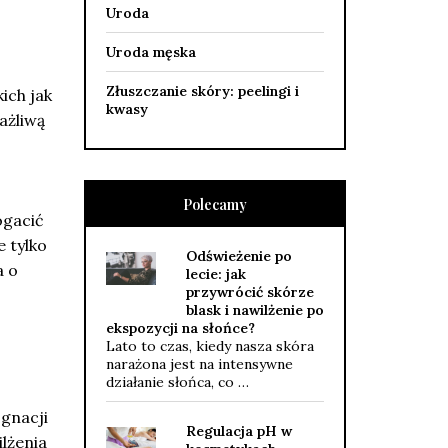
Uroda
Uroda męska
Złuszczanie skóry: peelingi i
ich jak
kwasy
ażliwą
Polecamy
ogacić
e tylko
Odświeżenie po
a o
lecie: jak
przywrócić skórze
blask i nawilżenie po
ekspozycji na słońce?
Lato to czas, kiedy nasza skóra
narażona jest na intensywne
działanie słońca, co …
gnacji
Regulacja pH w
ilżenia