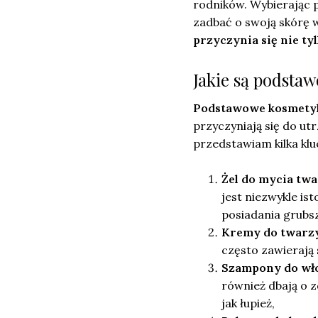
rodników. Wybierając 
zadbać o swoją skórę w
przyczynia się nie ty
Jakie są podsta
Podstawowe kosmetyk
przyczyniają się do ut
przedstawiam kilka kl
Żel do mycia tw
jest niezwykle is
posiadania grubsz
Kremy do twarz
często zawierają 
Szampony do wł
również dbają o 
jak łupież,