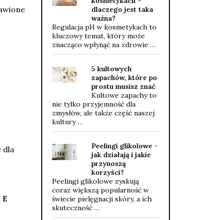
kosmetykach –
bawione
dlaczego jest taka
ważna?
Regulacja pH w kosmetykach to
kluczowy temat, który może
znacząco wpłynąć na zdrowie …
5 kultowych
zapachów, które po
prostu musisz znać
Kultowe zapachy to
nie tylko przyjemność dla
zmysłów, ale także część naszej
kultury …
Peelingi glikolowe –
e dla
jak działają i jakie
przynoszą
korzyści?
Peelingi glikolowe zyskują
coraz większą popularność w
 E
świecie pielęgnacji skóry, a ich
skuteczność …