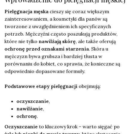
Pielęgnacja męska
cieszy się coraz większym
zainteresowaniem, a kosmetyki dla panów są
tworzone z uwzględnieniem ich specyficznych
potrzeb. Mężczyźni często poszukują produktów,
które nie tylko
nawilżają skórę
, ale także oferują
ochronę przed oznakami starzenia
. Skóra u
mężczyzn bywa grubsza i bardziej tłusta w
porównaniu do kobiet, co sprawia, że konieczne są
odpowiednio dopasowane formuły.
Podstawowe etapy pielęgnacji
obejmują:
oczyszczanie
,
nawilżanie
,
ochronę
.
Oczyszczanie
to kluczowy krok – warto sięgać po
żele
lub
pianki do mycia twarzy
, które skutecznie