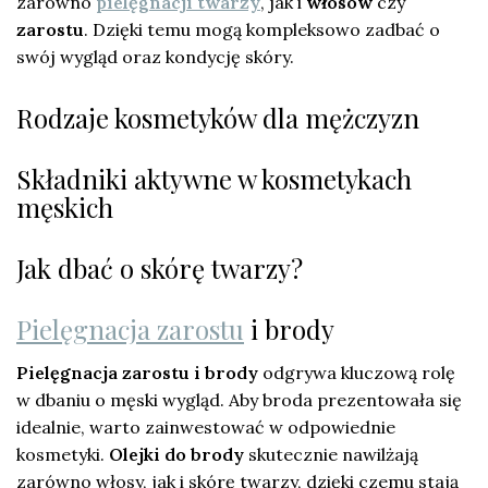
zarówno
pielęgnacji twarzy
, jak i
włosów
czy
zarostu
. Dzięki temu mogą kompleksowo zadbać o
swój wygląd oraz kondycję skóry.
Rodzaje kosmetyków dla mężczyzn
Składniki aktywne w kosmetykach
męskich
Jak dbać o skórę twarzy?
Pielęgnacja zarostu
i brody
Pielęgnacja zarostu i brody
odgrywa kluczową rolę
w dbaniu o męski wygląd. Aby broda prezentowała się
idealnie, warto zainwestować w odpowiednie
kosmetyki.
Olejki do brody
skutecznie nawilżają
zarówno włosy, jak i skórę twarzy, dzięki czemu stają