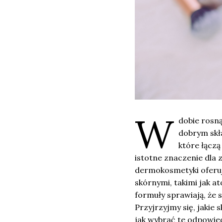
W
dobie rosn
dobrym skła
które łączą
istotne znaczenie dla 
dermokosmetyki oferu
skórnymi, takimi jak at
formuły sprawiają, że 
Przyjrzyjmy się, jakie 
jak wybrać te odpowiedn