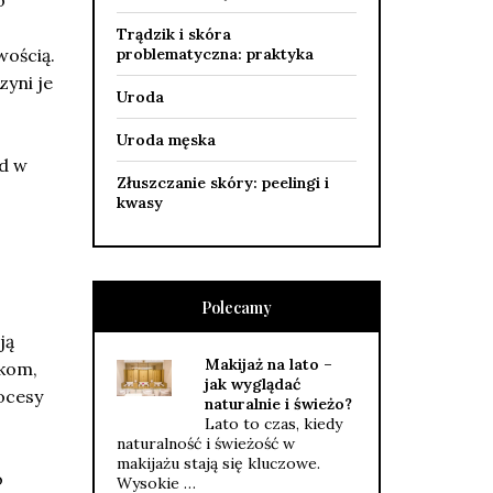
Trądzik i skóra
wością.
problematyczna: praktyka
zyni je
Uroda
Uroda męska
ad w
Złuszczanie skóry: peelingi i
kwasy
Polecamy
ją
Makijaż na lato –
ikom,
jak wyglądać
ocesy
naturalnie i świeżo?
Lato to czas, kiedy
naturalność i świeżość w
makijażu stają się kluczowe.
o
Wysokie …