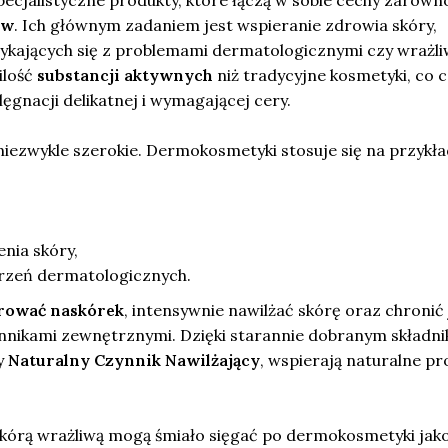
ów
. Ich głównym zadaniem jest wspieranie zdrowia skóry,
rykających się z problemami dermatologicznymi czy wrażli
ilość
substancji aktywnych
niż tradycyjne kosmetyki, co c
lęgnacji delikatnej i wymagającej cery.
niezwykle szerokie. Dermokosmetyki stosuje się na przykł
nia skóry,
orzeń dermatologicznych.
rować naskórek
, intensywnie nawilżać skórę oraz chronić 
nnikami zewnętrznymi. Dzięki starannie dobranym składn
y
Naturalny Czynnik Nawilżający
, wspierają naturalne pr
 skórą wrażliwą mogą śmiało sięgać po dermokosmetyki jak