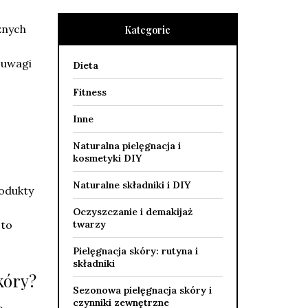
żnych
Kategorie
 uwagi
Dieta
Fitness
Inne
Naturalna pielęgnacja i
kosmetyki DIY
Naturalne składniki i DIY
rodukty
Oczyszczanie i demakijaż
to
twarzy
Pielęgnacja skóry: rutyna i
składniki
kóry?
Sezonowa pielęgnacja skóry i
czynniki zewnętrzne
o