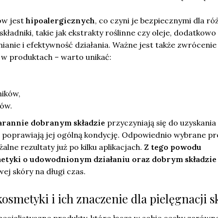
ów jest
hipoalergicznych
, co czyni je bezpiecznymi dla ró
kładniki, takie jak ekstrakty roślinne czy oleje, dodatkowo
anie i efektywność działania. Ważne jest także zwrócenie
 w produktach – warto unikać:
ików,
tów.
arannie dobranym składzie
przyczyniają się do uzyskania
i poprawiają jej ogólną kondycję. Odpowiednio wybrane p
lne rezultaty już po kilku aplikacjach.
Z tego powodu
etyki o udowodnionym działaniu oraz dobrym składzie
wej skóry na długi czas.
smetyki i ich znaczenie dla pielęgnacji s
pecjalistyczne produkty, które łączą w sobie cechy zarówn