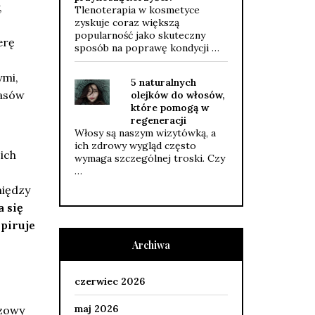
,
Tlenoterapia w kosmetyce
zyskuje coraz większą
popularność jako skuteczny
erę
sposób na poprawę kondycji …
ymi,
5 naturalnych
wasów
olejków do włosów,
które pomogą w
regeneracji
Włosy są naszym wizytówką, a
ich zdrowy wygląd często
ich
wymaga szczególnej troski. Czy
…
między
 się
spiruje
Archiwa
czerwiec 2026
maj 2026
czowy