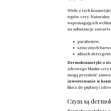
Wiele z tych kosmetyk
typów cery. Naturalne s
wspomagają ich wchłani
na substancje zawarte
parabenów,
sztucznych barwn
silnych detergen
Dermokosmetyki o st
zdrowego blasku cery 
mogą przynieść zauważa
inwestowanie w kosm
klucz do pięknej i zdro
Czym są dermoko
Dermokosmetyki
to s