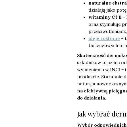
naturalne ekstra
działają jako pot
witaminy C i E
– 
oraz stymuluje pr
przeciwutleniacz
oleje roślinne
– t
tłuszczowych ora
Skuteczność dermok
składników oraz ich o
wymienienia w INCI – im
produkcie. Starannie
naturą a nowoczesnym
na efektywną pielęgna
do działania.
Jak wybrać der
Wybór odpowiednic