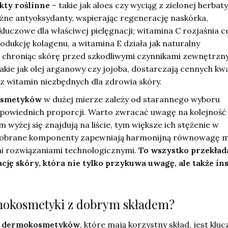
kty roślinne
– takie jak aloes czy wyciąg z zielonej herbaty
ężne antyoksydanty, wspierając regenerację naskórka,
kluczowe dla właściwej pielęgnacji; witamina C rozjaśnia c
odukcję kolagenu, a witamina E działa jak naturalny
, chroniąc skórę przed szkodliwymi czynnikami zewnętrzn
akie jak olej arganowy czy jojoba, dostarczają cennych k
z witamin niezbędnych dla zdrowia skóry.
osmetyków
w dużej mierze zależy od starannego wyboru
dpowiednich proporcji. Warto zwracać uwagę na kolejność 
 wyżej się znajdują na liście, tym większe ich stężenie w
 dobrane komponenty zapewniają harmonijną równowagę 
i rozwiązaniami technologicznymi.
To wszystko przekłada
cję skóry, która nie tylko przykuwa uwagę, ale także in
mokosmetyki z dobrym składem?
h dermokosmetyków
, które mają korzystny skład, jest klu