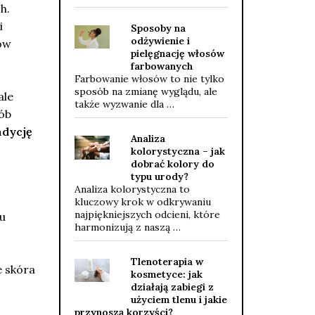
h.
i
Sposoby na
odżywienie i
ów
pielęgnację włosów
farbowanych
Farbowanie włosów to nie tylko
sposób na zmianę wyglądu, ale
ale
także wyzwanie dla …
rób
ndycję
Analiza
kolorystyczna – jak
dobrać kolory do
typu urody?
Analiza kolorystyczna to
kluczowy krok w odkrywaniu
najpiękniejszych odcieni, które
u
harmonizują z naszą …
Tlenoterapia w
e skóra
kosmetyce: jak
działają zabiegi z
użyciem tlenu i jakie
przynoszą korzyści?