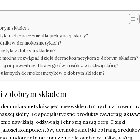
brym składem
i i ich znaczenie dla pielęgnacji skóry?
ładniki w dermokosmetykach?
metyki z dobrym składem?
ne można rozwiązać dzięki dermokosmetykom z dobrym składem?
są odpowiednie dla alergików i osób z wrażliwą skórą?
popularnych dermokosmetyków z dobrym składem?
 z dobrym składem
h dermokosmetyków
jest niezwykle istotny dla zdrowia or
aszej skóry. Te specjalistyczne produkty zawierają
aktyw
cznie nawilżają, odżywiają i chronią naszą cerę. Dzięki
j jakości komponentów, dermokosmetyki potrafią zreduko
 ma fundamentalne znaczenie dla osób z wrażliwą skórą.