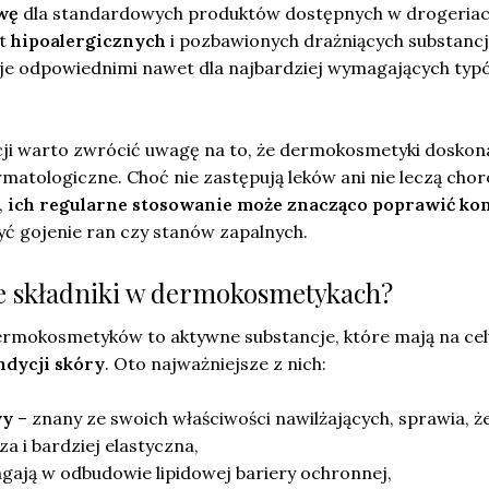
wę
dla standardowych produktów dostępnych w drogeriac
st
hipoalergicznych
i pozbawionych drażniących substancj
 je odpowiednimi nawet dla najbardziej wymagających typ
cji warto zwrócić uwagę na to, że dermokosmetyki doskon
rmatologiczne. Choć nie zastępują leków ani nie leczą cho
,
ich regularne stosowanie może znacząco poprawić ko
ć gojenie ran czy stanów zapalnych.
we składniki w dermokosmetykach?
rmokosmetyków to aktywne substancje, które mają na cel
ndycji skóry
. Oto najważniejsze z nich:
wy
– znany ze swoich właściwości nawilżających, sprawia, ż
sza i bardziej elastyczna,
ają w odbudowie lipidowej bariery ochronnej,