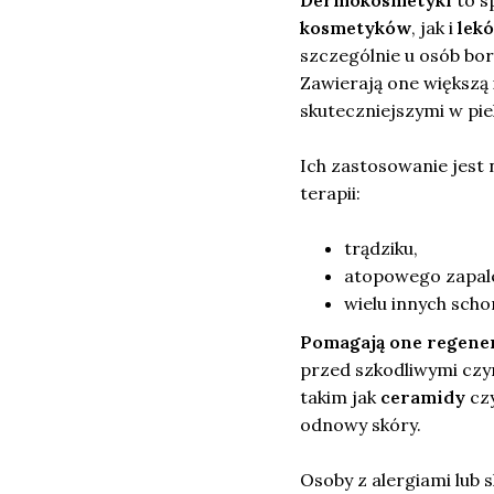
kosmetyków
, jak i
lek
szczególnie u osób bo
Zawierają one większą 
skuteczniejszymi w pie
Ich zastosowanie jest 
terapii:
trądziku,
atopowego zapale
wielu innych sch
Pomagają one regene
przed szkodliwymi czy
takim jak
ceramidy
cz
odnowy skóry.
Osoby z alergiami lub