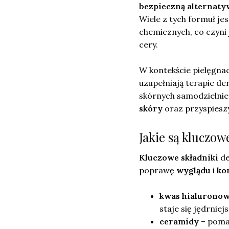
bezpieczną alternaty
Wiele z tych formuł je
chemicznych, co czyni
cery.
W kontekście pielęgna
uzupełniają terapie de
skórnych samodzielnie
skóry
oraz przyspieszy
Jakie są kluczo
Kluczowe składniki
de
poprawę
wyglądu
i
ko
kwas hialurono
staje się jędrniej
ceramidy
– pomag