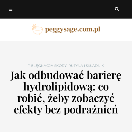
PIELĘGNACJA SKÓRY: RUTYNA I SKŁADNIKI
Jak odbudować barierę
hydrolipidową: co
robić, żeby zobaczyć
efekty bez podrażnień