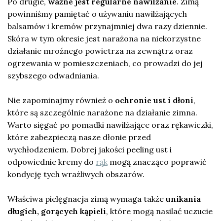
Po drugie,
ważne jest regularne nawilżanie
. Zimą
powinniśmy pamiętać o używaniu nawilżających
balsamów i kremów przynajmniej dwa razy dziennie.
Skóra w tym okresie jest narażona na niekorzystne
działanie mroźnego powietrza na zewnątrz oraz
ogrzewania w pomieszczeniach, co prowadzi do jej
szybszego odwadniania.
Nie zapominajmy również o
ochronie ust i dłoni
,
które są szczególnie narażone na działanie zimna.
Warto sięgać po pomadki nawilżające oraz rękawiczki,
które zabezpieczą nasze dłonie przed
wychłodzeniem. Dobrej jakości peeling ust i
odpowiednie kremy do
rąk
mogą znacząco poprawić
kondycję tych wrażliwych obszarów.
Właściwa pielęgnacja zimą wymaga także
unikania
długich, gorących kąpieli
, które mogą nasilać uczucie