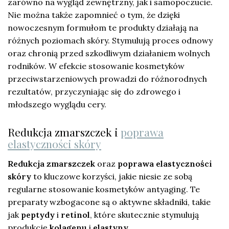
zarówno na wygląd zewnętrzny, jak i samopoczucie.
Nie można także zapomnieć o tym, że dzięki
nowoczesnym formułom te produkty działają na
różnych poziomach skóry. Stymulują proces odnowy
oraz chronią przed szkodliwym działaniem wolnych
rodników. W efekcie stosowanie kosmetyków
przeciwstarzeniowych prowadzi do różnorodnych
rezultatów, przyczyniając się do zdrowego i
młodszego wyglądu cery.
Redukcja zmarszczek i
poprawa
elastyczności skóry
Redukcja zmarszczek
oraz
poprawa elastyczności
skóry
to kluczowe korzyści, jakie niesie ze sobą
regularne stosowanie kosmetyków antyaging. Te
preparaty wzbogacone są o aktywne składniki, takie
jak
peptydy
i
retinol
, które skutecznie stymulują
produkcję
kolagenu
i
elastyny
.