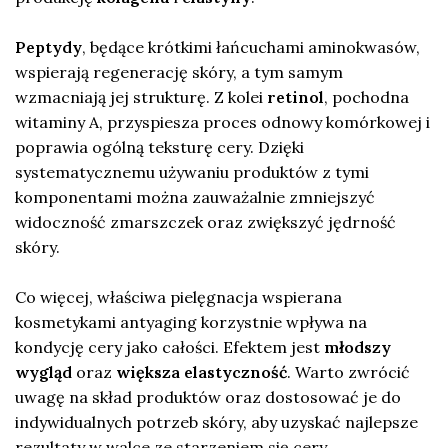
Peptydy
, będące krótkimi łańcuchami aminokwasów,
wspierają regenerację skóry, a tym samym
wzmacniają jej strukturę. Z kolei
retinol
, pochodna
witaminy A, przyspiesza proces odnowy komórkowej i
poprawia ogólną teksturę cery. Dzięki
systematycznemu używaniu produktów z tymi
komponentami można zauważalnie zmniejszyć
widoczność zmarszczek oraz zwiększyć jędrność
skóry.
Co więcej, właściwa pielęgnacja wspierana
kosmetykami antyaging korzystnie wpływa na
kondycję cery jako całości. Efektem jest
młodszy
wygląd
oraz
większa elastyczność
. Warto zwrócić
uwagę na skład produktów oraz dostosować je do
indywidualnych potrzeb skóry, aby uzyskać najlepsze
rezultaty w walce ze starzeniem się cery.