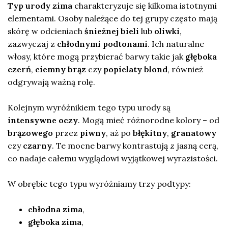
Typ urody zima
charakteryzuje się kilkoma istotnymi
elementami. Osoby należące do tej grupy często mają
skórę w odcieniach
śnieżnej bieli
lub
oliwki
,
zazwyczaj z
chłodnymi podtonami
. Ich naturalne
włosy, które mogą przybierać barwy takie jak
głęboka
czerń
,
ciemny brąz
czy
popielaty blond
, również
odgrywają ważną rolę.
Kolejnym wyróżnikiem tego typu urody są
intensywne oczy
. Mogą mieć różnorodne kolory – od
brązowego
przez
piwny
, aż po
błękitny
,
granatowy
czy
czarny
. Te mocne barwy kontrastują z jasną cerą,
co nadaje całemu wyglądowi wyjątkowej wyrazistości.
W obrębie tego typu wyróżniamy trzy podtypy:
chłodna zima
,
głęboka zima
,