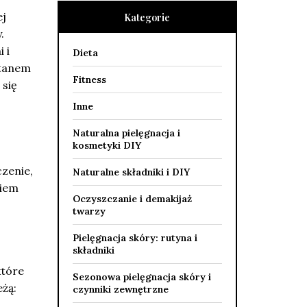
ej
Kategorie
.
 i
Dieta
stanem
Fitness
 się
Inne
Naturalna pielęgnacja i
kosmetyki DIY
zenie,
Naturalne składniki i DIY
kiem
Oczyszczanie i demakijaż
twarzy
Pielęgnacja skóry: rutyna i
składniki
które
Sezonowa pielęgnacja skóry i
żą:
czynniki zewnętrzne