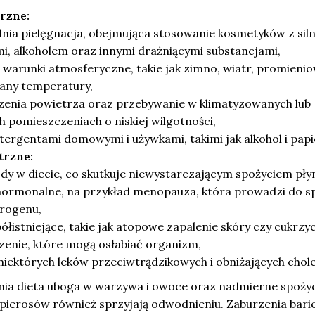
rzne:
nia pielęgnacja, obejmująca stosowanie kosmetyków z sil
i, alkoholem oraz innymi drażniącymi substancjami,
 warunki atmosferyczne, takie jak zimno, wiatr, promieni
any temperatury,
zenia powietrza oraz przebywanie w klimatyzowanych lub
 pomieszczeniach o niskiej wilgotności,
tergentami domowymi i używkami, takimi jak alkohol i papi
trzne:
dy w diecie, co skutkuje niewystarczającym spożyciem pły
hormonalne, na przykład menopauza, która prowadzi do s
rogenu,
łistniejące, takie jak atopowe zapalenie skóry czy cukrzyc
zenie, które mogą osłabiać organizm,
iektórych leków przeciwtrądzikowych i obniżających chole
ia dieta uboga w warzywa i owoce oraz nadmierne spożyci
apierosów również sprzyjają odwodnieniu. Zaburzenia bari