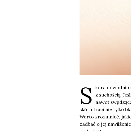
S
kóra odwodniona
z suchością. Jeś
nawet swędząca,
skóra traci nie tylko b
Warto zrozumieć, jakie
zadbać o jej nawilżeni