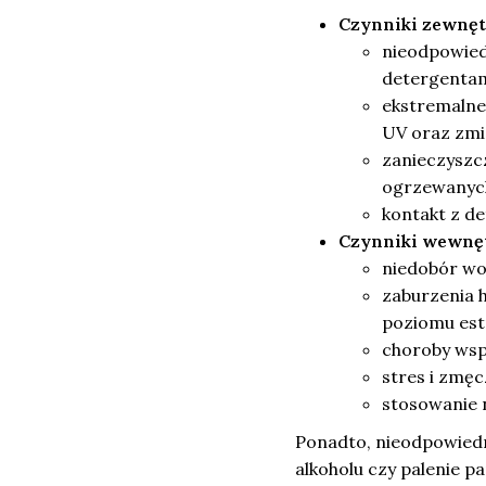
Czynniki zewnęt
nieodpowied
detergentam
ekstremalne
UV oraz zmi
zanieczyszc
ogrzewanych
kontakt z de
Czynniki wewnę
niedobór wo
zaburzenia 
poziomu est
choroby wspó
stres i zmęc
stosowanie n
Ponadto, nieodpowiedn
alkoholu czy palenie p