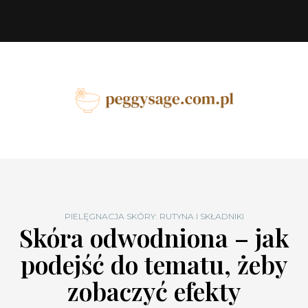
PIELĘGNACJA SKÓRY: RUTYNA I SKŁADNIKI
Skóra odwodniona – jak
podejść do tematu, żeby
zobaczyć efekty