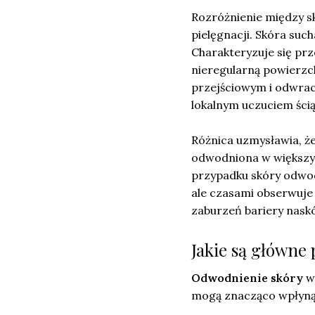
Rozróżnienie między s
pielęgnacji. Skóra suc
Charakteryzuje się prz
nieregularną powierzc
przejściowym i odwrac
lokalnym uczuciem śc
Różnica uzmysławia, że
odwodniona w większy
przypadku skóry odwodn
ale czasami obserwuje 
zaburzeń bariery nask
Jakie są główne
Odwodnienie skóry
wy
mogą znacząco wpłynąć