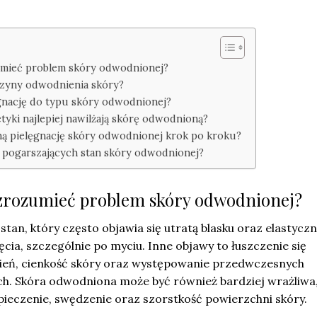
umieć problem skóry odwodnionej?
czyny odwodnienia skóry?
gnację do typu skóry odwodnionej?
etyki najlepiej nawilżają skórę odwodnioną?
ą pielęgnację skóry odwodnionej krok po kroku?
 pogarszających stan skóry odwodnionej?
 zrozumieć problem skóry odwodnionej?
stan, który często objawia się utratą blasku oraz elastyczn
ęcia, szczególnie po myciu. Inne objawy to łuszczenie się
ień, cienkość skóry oraz występowanie przedwczesnych
. Skóra odwodniona może być również bardziej wrażliwa
pieczenie, swędzenie oraz szorstkość powierzchni skóry.