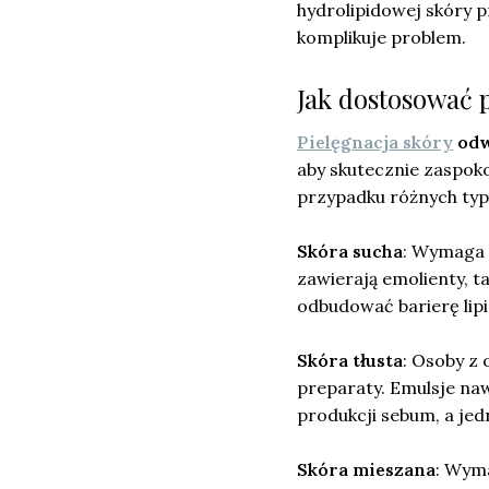
hydrolipidowej skóry 
komplikuje problem.
Jak dostosować 
Pielęgnacja skóry
odw
aby skutecznie zaspoko
przypadku różnych typ
Skóra sucha
: Wymaga 
zawierają emolienty, t
odbudować barierę lip
Skóra tłusta
: Osoby z
preparaty. Emulsje nawi
produkcji sebum, a jed
Skóra mieszana
: Wym