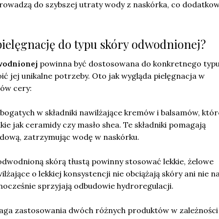
prowadzą do szybszej utraty wody z naskórka, co dodatko
pielęgnację do typu skóry odwodnionej?
odnionej
powinna być dostosowana do konkretnego typu
ić jej unikalne potrzeby. Oto jak wygląda pielęgnacja w
ów cery:
bogatych w składniki nawilżające kremów i balsamów, któr
akie jak ceramidy czy masło shea. Te składniki pomagają
idową, zatrzymując wodę w naskórku.
 odwodnioną skórą tłustą powinny stosować lekkie, żelowe
lżające o lekkiej konsystencji nie obciążają skóry ani nie na
nocześnie sprzyjają odbudowie hydroregulacji.
aga zastosowania dwóch różnych produktów w zależności