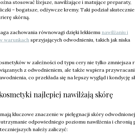
ożna stosować lżejsze, nawilżające i matujące preparaty,
iczki – bogatsze, odżywcze kremy. Taki podział skutecznie
rierę skórną.
aga zachowania równowagi dzięki lekkiemu
nawilżaniu i
 w warunkach
sprzyjających odwodnieniu, takich jak niska
smetyków w zależności od typu cery nie tylko zmniejsza 
wiązanych z odwodnieniem, ale także wspiera przywracani
odnienia, co przekłada się na lepszy wygląd i kondycję s
i kosmetyki najlepiej nawilżają skórę
mają kluczowe znaczenie w pielęgnacji skóry odwodnionej
utrzymanie odpowiedniego poziomu nawilżenia i chronią 
teczniejszych należy zaliczyć: