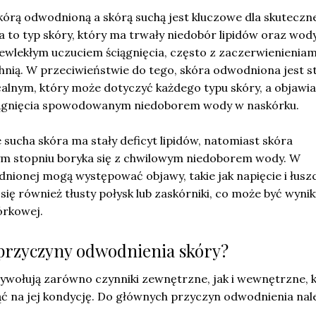
kórą odwodnioną a skórą suchą jest kluczowe dla skuteczn
ha to typ skóry, który ma trwały niedobór lipidów oraz wody
ewlekłym uczuciem ściągnięcia, często z zaczerwienieniami
hnią. W przeciwieństwie do tego, skóra odwodniona jest 
alnym, który może dotyczyć każdego typu skóry, a objawia
iągnięcia spowodowanym niedoborem wody w naskórku.
 sucha skóra ma stały deficyt lipidów, natomiast skóra
m stopniu boryka się z chwilowym niedoborem wody. W
ionej mogą występować objawy, takie jak napięcie i łuszc
się również tłusty połysk lub zaskórniki, co może być wyni
órkowej.
 przyczyny odwodnienia skóry?
wołują zarówno czynniki zewnętrzne, jak i wewnętrzne, 
 na jej kondycję. Do głównych przyczyn odwodnienia nale