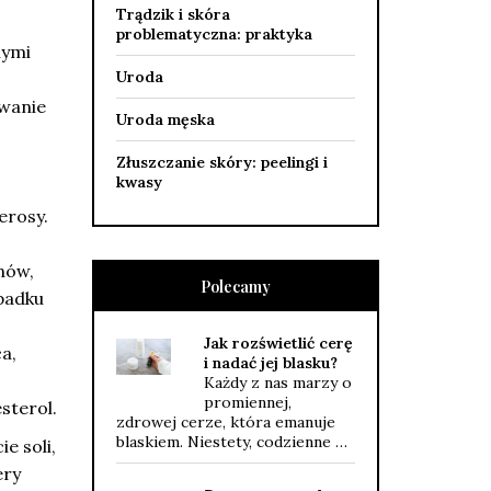
Trądzik i skóra
problematyczna: praktyka
nymi
Uroda
owanie
Uroda męska
Złuszczanie skóry: peelingi i
kwasy
erosy.
nów,
Polecamy
padku
Jak rozświetlić cerę
a,
i nadać jej blasku?
Każdy z nas marzy o
promiennej,
sterol.
zdrowej cerze, która emanuje
blaskiem. Niestety, codzienne …
e soli,
ery