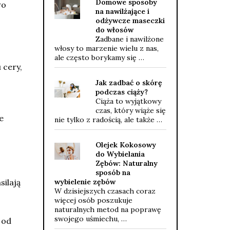
Domowe sposoby
wo
na nawilżające i
odżywcze maseczki
do włosów
Zadbane i nawilżone
włosy to marzenie wielu z nas,
ale często borykamy się …
 cery,
Jak zadbać o skórę
podczas ciąży?
Ciąża to wyjątkowy
czas, który wiąże się
e
nie tylko z radością, ale także …
Olejek Kokosowy
do Wybielania
Zębów: Naturalny
sposób na
wybielenie zębów
silają
W dzisiejszych czasach coraz
więcej osób poszukuje
naturalnych metod na poprawę
swojego uśmiechu, …
 od