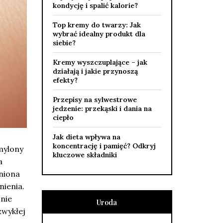
kondycję i spalić kalorie?
Top kremy do twarzy: Jak
wybrać idealny produkt dla
siebie?
Kremy wyszczuplające – jak
działają i jakie przynoszą
efekty?
Przepisy na sylwestrowe
jedzenie: przekąski i dania na
ciepło
Jak dieta wpływa na
koncentrację i pamięć? Odkryj
mylony
kluczowe składniki
a
dniona
nienia.
znie
Uroda
zwykłej