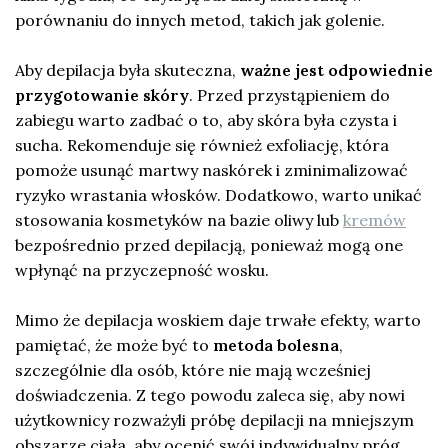
porównaniu do innych metod, takich jak golenie.
Aby depilacja była skuteczna,
ważne jest odpowiednie
przygotowanie skóry
. Przed przystąpieniem do
zabiegu warto zadbać o to, aby skóra była czysta i
sucha. Rekomenduje się również exfoliację, która
pomoże usunąć martwy naskórek i zminimalizować
ryzyko wrastania włosków. Dodatkowo, warto unikać
stosowania kosmetyków na bazie oliwy lub
kremów
bezpośrednio przed depilacją, ponieważ mogą one
wpłynąć na przyczepność wosku.
Mimo że depilacja woskiem daje trwałe efekty, warto
pamiętać, że może być to
metoda bolesna
,
szczególnie dla osób, które nie mają wcześniej
doświadczenia. Z tego powodu zaleca się, aby nowi
użytkownicy rozważyli próbę depilacji na mniejszym
obszarze ciała, aby ocenić swój indywidualny próg