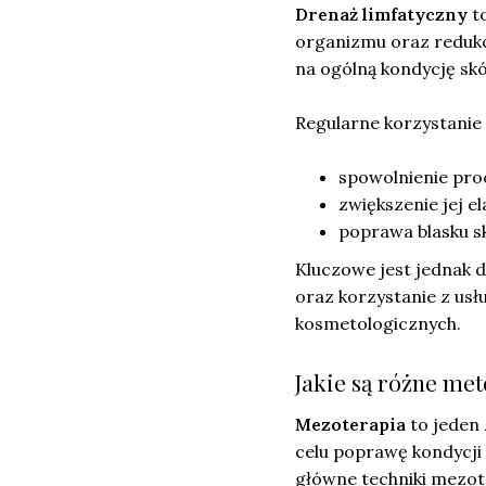
Drenaż limfatyczny
to
organizmu oraz redukc
na ogólną kondycję sk
Regularne korzystanie 
spowolnienie proc
zwiększenie jej el
poprawa blasku s
Kluczowe jest jednak 
oraz korzystanie z usł
kosmetologicznych.
Jakie są różne me
Mezoterapia
to jeden 
celu poprawę kondycji
główne techniki mezote