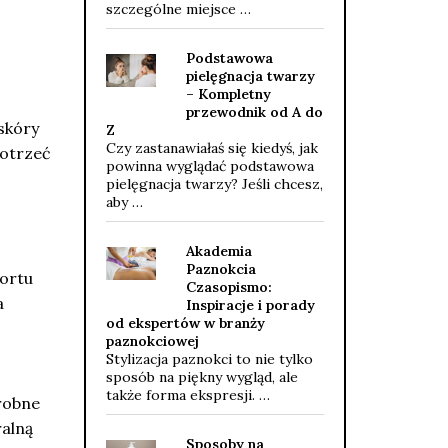
szczególne miejsce …
Podstawowa
pielęgnacja twarzy
– Kompletny
przewodnik od A do
skóry
Z
Czy zastanawiałaś się kiedyś, jak
dotrzeć
powinna wyglądać podstawowa
pielęgnacja twarzy? Jeśli chcesz,
aby …
Akademia
Paznokcia
ortu
Czasopismo:
a
Inspiracje i porady
od ekspertów w branży
paznokciowej
Stylizacja paznokci to nie tylko
sposób na piękny wygląd, ale
także forma ekspresji. …
robne
ralną
Sposoby na