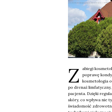
Z
abiegi kosmetol
poprawę kondyc
kosmetologia of
po drenaż limfatyczny
pacjenta. Dzięki regu
skóry, co wpływa nie t
świadomość zdrowotna