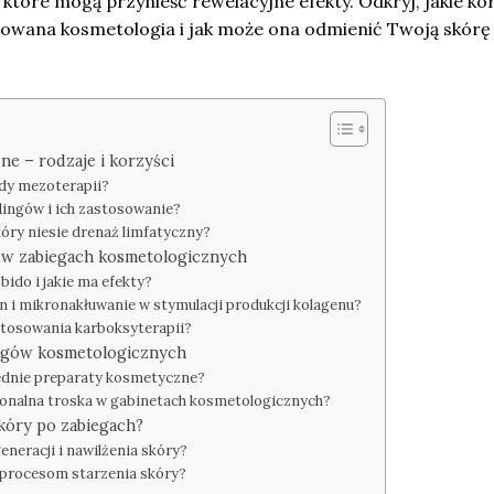
 które mogą przynieść rewelacyjne efekty. Odkryj, jakie ko
sowana kosmetologia i jak może ona odmienić Twoją skórę
ne – rodzaje i korzyści
ody mezoterapii?
elingów i ich zastosowanie?
skóry niesie drenaż limfatyczny?
 w zabiegach kosmetologicznych
bido i jakie ma efekty?
n i mikronakłuwanie w stymulacji produkcji kolagenu?
astosowania karboksyterapii?
egów kosmetologicznych
ednie preparaty kosmetyczne?
jonalna troska w gabinetach kosmetologicznych?
skóry po zabiegach?
eneracji i nawilżenia skóry?
 procesom starzenia skóry?