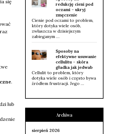
ia się
redukcję cieni pod
oczami – ukryj
zmęczenie
Cienie pod oczami to problem,
sować
który dotyka wiele osób,
zwłaszcza w dzisiejszym
raz
zabieganym …
Sposoby na
efektywne usuwanie
cellulitu – skóra
rtwe
gładka jak jedwab
Cellulit to problem, który
dotyka wiele osób i często bywa
czne
.
źródłem frustracji. Jego …
zi lub
Archiwa
adzenie
sierpień 2026