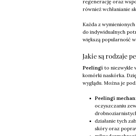
regenerację oraz ws
również wchłanianie s
Każda z wymienionych 
do indywidualnych pot
większą popularność w
Jakie są rodzaje p
Peelingi
to niezwykle 
komórki naskórka. Dzi
wyglądu. Można je podz
Peelingi mechan
oczyszczaniu zew
drobnoziarnistych
działanie tych za
skóry oraz popraw