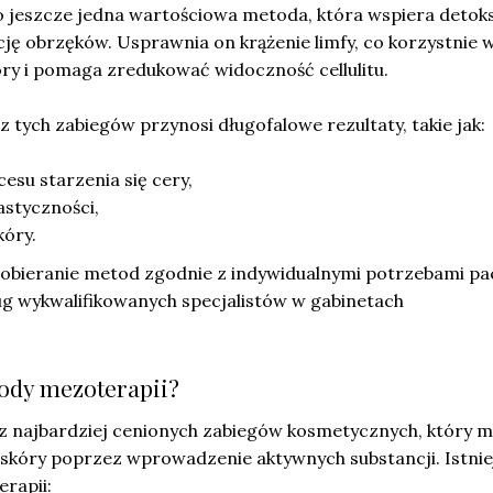
 jeszcze jedna wartościowa metoda, która wspiera detok
ję obrzęków. Usprawnia on krążenie limfy, co korzystnie 
óry i pomaga zredukować widoczność cellulitu.
z tych zabiegów przynosi długofalowe rezultaty, takie jak:
esu starzenia się cery,
astyczności,
kóry.
dobieranie metod zgodnie z indywidualnymi potrzebami pa
ug wykwalifikowanych specjalistów w gabinetach
tody mezoterapii?
z najbardziej cenionych zabiegów kosmetycznych, który m
 skóry poprzez wprowadzenie aktywnych substancji. Istnie
rapii: