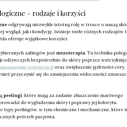
ogiczne – rodzaje i korzyści
zne
odgrywają niezwykle istotną rolę w trosce o naszą skó
j wygląd, jak i kondycję. Istnieje wiele różnych rodzajów 
żda oferuje wyjątkowe korzyści.
wybieranych zabiegów jest
mezoterapia
. Ta technika poleg
ji odżywczych bezpośrednio do skóry poprzez wstrzyknięc
spomaganie regeneracji
oraz zwiększenie jędrności cery.
ież przyczynić się do zmniejszenia widoczności zmarsz
są
peelingi
, które mają za zadanie złuszczenie martwego
prowadzi do wygładzenia skóry i poprawy jej kolorytu.
 typy peelingów, w tym chemiczne i mechaniczne, które
cznych potrzeb pacjenta.