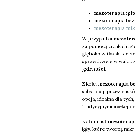
mezoterapia igł
mezoterapia bez
mezoterapia mi
W przypadku
mezotera
za pomocą cienkich igi
głęboko w tkanki, co z
sprawdza się w walce 
jędrności
.
Z kolei
mezoterapia b
substancji przez naskó
opcja, idealna dla tych
tradycyjnymi iniekcjam
Natomiast
mezoterap
igły, które tworzą mik