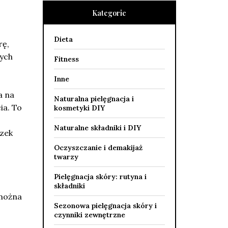
Kategorie
Dieta
rę,
tych
Fitness
Inne
a na
Naturalna pielęgnacja i
ia. To
kosmetyki DIY
Naturalne składniki i DIY
czek
Oczyszczanie i demakijaż
twarzy
Pielęgnacja skóry: rutyna i
składniki
 można
Sezonowa pielęgnacja skóry i
czynniki zewnętrzne