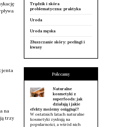
sykację
Trądzik i skóra
problematyczna: praktyka
wpływa
Uroda
Uroda męska
Złuszczanie skóry: peelingi i
kwasy
cjenta
Polecamy
Naturalne
kosmetyki z
superfoods: jak
działają i jakie
efekty możemy osiągnąć?
a na
W ostatnich latach naturalne
ją trzy
kosmetyki zyskują na
popularności, a wśród nich