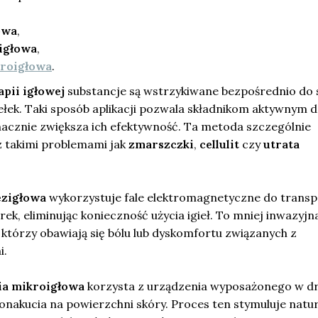
owa
,
igłowa
,
kroigłowa
.
pii igłowej
substancje są wstrzykiwane bezpośrednio do 
ełek. Taki sposób aplikacji pozwala składnikom aktywnym 
nacznie zwiększa ich efektywność. Ta metoda szczególnie
z takimi problemami jak
zmarszczki
,
cellulit
czy
utrata
ezigłowa
wykorzystuje fale elektromagnetyczne do transp
rek, eliminując konieczność użycia igieł. To mniej inwazyjn
, którzy obawiają się bólu lub dyskomfortu związanych z
i.
ia mikroigłowa
korzysta z urządzenia wyposażonego w d
ronakucia na powierzchni skóry. Proces ten stymuluje natu