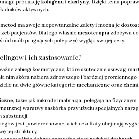
pomaga produkcję
kolagenu
i
elastyny
. Dzięki temu popraw
kładników aktywnych.
metod ma swoje niepowtarzalne zalety i można je dosto
rzeb pacjentów. Dlatego właśnie
mezoterapia
zdobywa co
śród osób pragnących polepszyć wygląd swojej cery.
eelingów i ich zastosowanie?
ważne zabiegi kosmetyczne, które skutecznie usuwają ma
ęki nim skóra nabiera zdrowszego i bardziej promiennego
ielić na dwie główne kategorie:
mechaniczne
oraz
chemi
iczne
, takie jak mikrodermabrazja, polegają na fizycznym
nętrznej warstwy naskórka przy użyciu specjalnych narzęd
 substancji,
biegów jest powierzchowne, a ich rezultaty obejmują wygł
ę jej struktury,