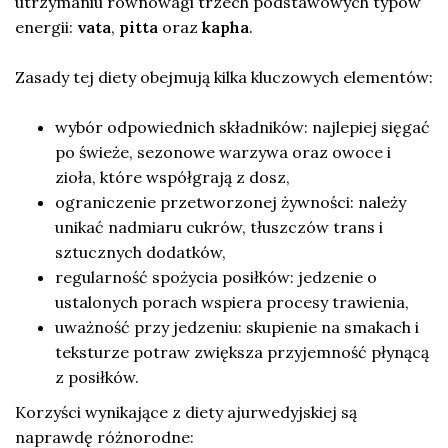
utrzymaniu równowagi trzech podstawowych typów
energii:
vata
,
pitta
oraz
kapha
.
Zasady tej diety obejmują kilka kluczowych elementów:
wybór odpowiednich składników: najlepiej sięgać
po świeże, sezonowe warzywa oraz owoce i
zioła, które współgrają z dosz,
ograniczenie przetworzonej żywności: należy
unikać nadmiaru cukrów, tłuszczów trans i
sztucznych dodatków,
regularność spożycia posiłków: jedzenie o
ustalonych porach wspiera procesy trawienia,
uważność przy jedzeniu: skupienie na smakach i
teksturze potraw zwiększa przyjemność płynącą
z posiłków.
Korzyści wynikające z diety ajurwedyjskiej są
naprawdę różnorodne: