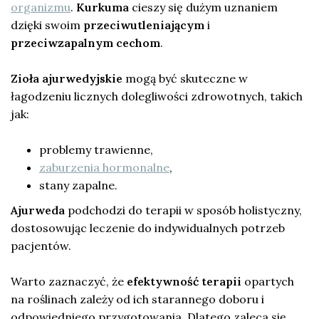
organizmu
.
Kurkuma
cieszy się dużym uznaniem
dzięki swoim
przeciwutleniającym
i
przeciwzapalnym cechom
.
Zioła ajurwedyjskie
mogą być skuteczne w
łagodzeniu licznych dolegliwości zdrowotnych, takich
jak:
problemy trawienne,
zaburzenia hormonalne
,
stany zapalne.
Ajurweda
podchodzi do terapii w sposób holistyczny,
dostosowując leczenie do indywidualnych potrzeb
pacjentów.
Warto zaznaczyć, że
efektywność terapii
opartych
na roślinach zależy od ich starannego doboru i
odpowiedniego przygotowania. Dlatego zaleca się