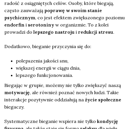
radość z osiągniętych celów. Osoby, które biegają,
często zauważają
poprawę w swoim stanie
psychicznym
, co jest efektem zwiększonego poziomu
endorfin
i
serotoniny
w organizmie. To z kolei
prowadzi do
lepszego nastroju
i
redukcji stresu
.
Dodatkowo, bieganie przyczynia się do:
polepszenia jakości snu,
większej energii w ciągu dnia,
lepszego funkcjonowania.
Biegając w grupie, możemy nie tylko zwiększyć naszą
motywację
, ale również poznać nowych ludzi. Takie
interakcje pozytywnie oddziałują na
życie społeczne
biegaczy.
Systematyczne bieganie wspiera nie tylko
kondycję
fizyczną
, ale także staje się formą
relaksu
dla wielu