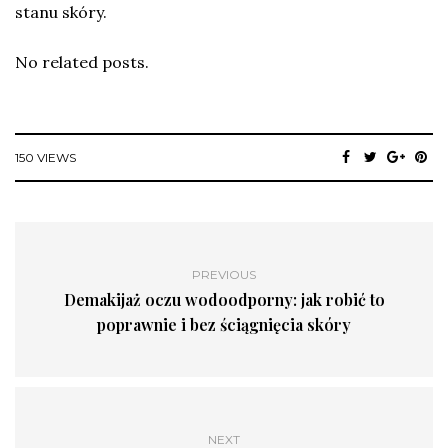
stanu skóry.
No related posts.
150 VIEWS
PREVIOUS
Demakijaż oczu wodoodporny: jak robić to
poprawnie i bez ściągnięcia skóry
NEXT