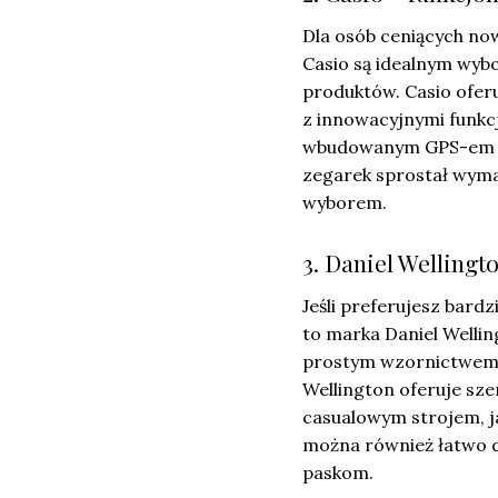
Dla osób ceniących no
Casio są idealnym wybo
produktów. Casio ofer
z innowacyjnymi funkcj
wbudowanym GPS-em czy
zegarek sprostał wyma
wyborem.
3. Daniel Wellingto
Jeśli preferujesz bard
to marka Daniel Wellin
prostym wzornictwem, 
Wellington oferuje sz
casualowym strojem, ja
można również łatwo d
paskom.