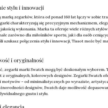
nie stylu i innowacji
ą marką zegarków, która od ponad 160 lat łączy w sobie tra
egarki charakteryzują się precyzyjnym mechanizmem, ele
akością wykonania. Marka ta oferuje wiele różnych stylów 
nałe zarówno dla miłośników sportu, jak i dla osób ceniący
śli szukasz połączenia stylu i innowacji, Tissot może być m
wość i oryginalność
żnić, zegarki marki Swatch mogą być doskonałym wyborem. 
t z oryginalnych, kolorowych designów. Zegarki Swatch of
i motywów – od minimalistycznych po wyraziste, artystyc
różnorodności designów, Swatch daje możliwość dopasowa
ywidualnego gustu i stylu.
i elegancja