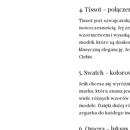
4. Tissot – połącze
Tissot jest szwajcarsk
nowoczesnością. Jej z
wzornictwem i wysoką j
modeli, które są dosko
klasyczną elegancję. Je
Ciebie.
5. Swatch – koloro
Jeśli chcesz się wyró
marka, która znana jes
wiele różnych wzorów 
modele. Dzięki dużej 
zegarka do każdego ind
6. Omega – luksus 