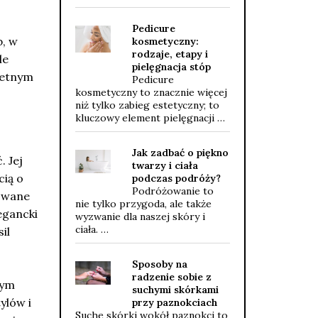
Pedicure
b, w
kosmetyczny:
rodzaje, etapy i
le
pielęgnacja stóp
ietnym
Pedicure
kosmetyczny to znacznie więcej
niż tylko zabieg estetyczny; to
kluczowy element pielęgnacji …
Jak zadbać o piękno
. Jej
twarzy i ciała
cią o
podczas podróży?
Podróżowanie to
rowane
nie tylko przygoda, ale także
legancki
wyzwanie dla naszej skóry i
ciała. …
il
Sposoby na
radzenie sobie z
nym
suchymi skórkami
ylów i
przy paznokciach
Suche skórki wokół paznokci to