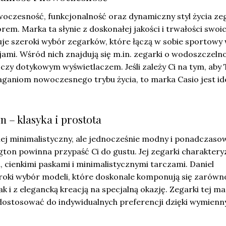
woczesność, funkcjonalność oraz dynamiczny styl życia ze
rem. Marka ta słynie z doskonałej jakości i trwałości swoi
uje szeroki wybór zegarków, które łączą w sobie sportowy
ami. Wśród nich znajdują się m.in. zegarki o wodoszczelno
 dotykowym wyświetlaczem. Jeśli zależy Ci na tym, aby
ganiom nowoczesnego trybu życia, to marka Casio jest i
n – klasyka i prostota
ziej minimalistyczny, ale jednocześnie modny i ponadczasow
gton powinna przypaść Ci do gustu. Jej zegarki charakteryz
cienkimi paskami i minimalistycznymi tarczami. Daniel
eroki wybór modeli, które doskonale komponują się zarówn
k i z elegancką kreacją na specjalną okazję. Zegarki tej ma
ostosować do indywidualnych preferencji dzięki wymien