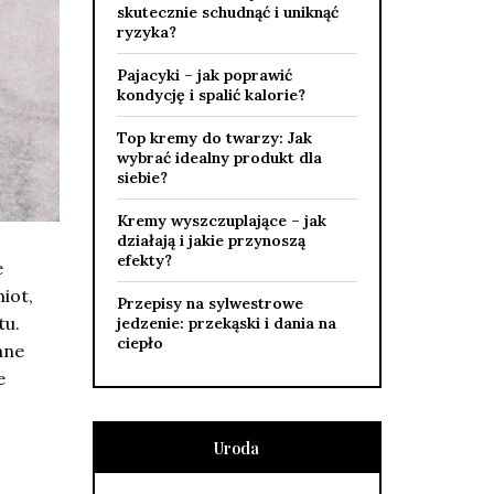
skutecznie schudnąć i uniknąć
ryzyka?
Pajacyki – jak poprawić
kondycję i spalić kalorie?
Top kremy do twarzy: Jak
wybrać idealny produkt dla
siebie?
Kremy wyszczuplające – jak
działają i jakie przynoszą
efekty?
e
iot,
Przepisy na sylwestrowe
tu.
jedzenie: przekąski i dania na
ciepło
ane
e
Uroda