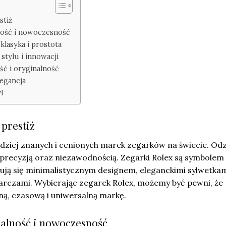
stiż
lność i nowoczesność
 klasyka i prostota
 stylu i innowacji
ść i oryginalność
legancja
l
 prestiż
rdziej znanych i cenionych marek zegarków na świecie. Od
, precyzją oraz niezawodnością. Zegarki Rolex są symbolem
chują się minimalistycznym designem, eleganckimi sylwetkam
arczami. Wybierając zegarek Rolex, możemy być pewni, że
ną, czasową i uniwersalną markę.
nalność i nowoczesność