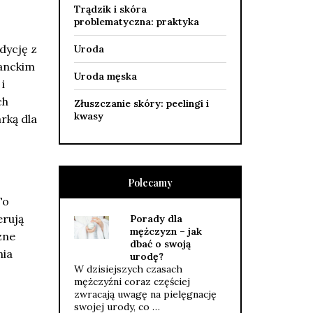
Trądzik i skóra
problematyczna: praktyka
dycję z
Uroda
ganckim
Uroda męska
i
ch
Złuszczanie skóry: peelingi i
kwasy
arką dla
Polecamy
To
erują
Porady dla
mężczyzn – jak
zne
dbać o swoją
nia
urodę?
W dzisiejszych czasach
mężczyźni coraz częściej
zwracają uwagę na pielęgnację
swojej urody, co …