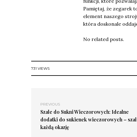
funkcji, które pozwal
Pamiętaj, że zegarek t
element naszego stroj
która doskonale oddaje
No related posts.
731 VIEWS
PREVIOUS
Szale do Sukni Wieczorowych: Idealne
dodatki do sukienek wieczorowych – szal
każdą okazję