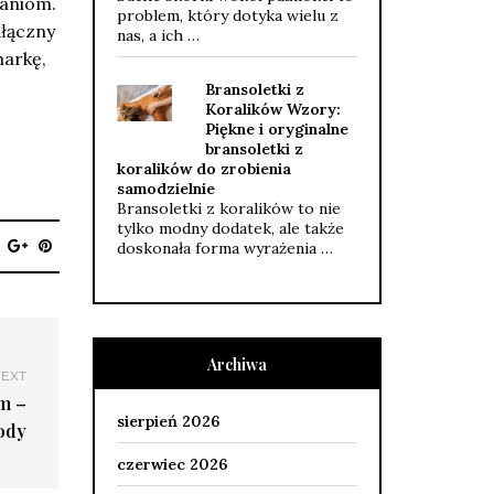
ganiom.
problem, który dotyka wielu z
dłączny
nas, a ich …
markę,
Bransoletki z
Koralików Wzory:
Piękne i oryginalne
bransoletki z
koralików do zrobienia
samodzielnie
Bransoletki z koralików to nie
tylko modny dodatek, ale także
doskonała forma wyrażenia …
Archiwa
EXT
m –
sierpień 2026
ody
czerwiec 2026