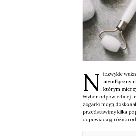
N
iezwykle waż
nieodłącznym 
którym mierzy
Wybór odpowiedniej m
zegarki mogą doskonale
przedstawimy kilka pop
odpowiadają różnorod