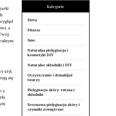
Kategorie
garki
ch
Dieta
 wygląd
ści, z
Fitness
 Twój
Inne
dealnym
Naturalna pielęgnacja i
kosmetyki DIY
Naturalne składniki i DIY
y styl,
Oczyszczanie i demakijaż
ują się
twarzy
Pielęgnacja skóry: rutyna i
o z
składniki
rki
nym
Sezonowa pielęgnacja skóry i
czynniki zewnętrzne