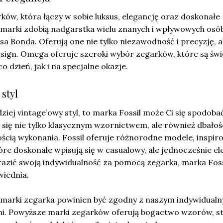
ów, która łączy w sobie luksus, elegancję oraz doskonałe
j marki zdobią nadgarstka wielu znanych i wpływowych osó
a Bonda. Oferują one nie tylko niezawodność i precyzję, a
sign. Omega oferuje szeroki wybór zegarków, które są św
dzień, jak i na specjalne okazje.
 styl
rdziej vintage’owy styl, to marka Fossil może Ci się spodobać
 się nie tylko klasycznym wzornictwem, ale również dbałoś
ością wykonania. Fossil oferuje różnorodne modele, inspi
 które doskonale wpisują się w casualowy, ale jednocześnie e
wyrazić swoją indywidualność za pomocą zegarka, marka Foss
wiednia.
marki zegarka powinien być zgodny z naszym indywidual
i. Powyższe marki zegarków oferują bogactwo wzorów, st