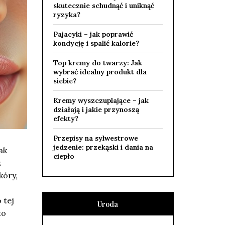
skutecznie schudnąć i uniknąć
ryzyka?
Pajacyki – jak poprawić
kondycję i spalić kalorie?
Top kremy do twarzy: Jak
wybrać idealny produkt dla
siebie?
Kremy wyszczuplające – jak
działają i jakie przynoszą
efekty?
Przepisy na sylwestrowe
jedzenie: przekąski i dania na
ak
ciepło
z
kóry,
o
 tej
Uroda
to