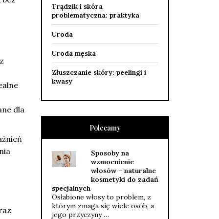
Trądzik i skóra
problematyczna: praktyka
Uroda
Uroda męska
z
Złuszczanie skóry: peelingi i
kwasy
ealne
ane dla
Polecamy
ażnień
nia
Sposoby na
wzmocnienie
włosów – naturalne
kosmetyki do zadań
specjalnych
Osłabione włosy to problem, z
którym zmaga się wiele osób, a
raz
jego przyczyny …