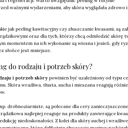
a i regeneracji. Warto uwzględnić peeling w rutynie
przed ważnymi wydarzeniami, aby skóra wyglądała zdrowo i
akie jak peeling kawitacyjny czy złuszczanie kwasami, są z
trądzikowymi oraz dla tych, którzy chcą odmłodzić skórę t
szym momentem na ich wykonanie są wiosna i jesień, gdy ry
z słońce jest mniejsze.
ng do rodzaju i potrzeb skóry?
zaju i potrzeb skóry
powinien być uzależniony od typu c
nu. Skóra wrażliwa, tłusta, sucha i mieszana reagują różni
ów.
np. drobnoziarniste, są polecane dla cery zanieczyszczone
trądzikowa najlepiej reaguje na produkty zawierające kwas
dukcję niedoskonałości. Z kolei dla skóry suchej i wrażliwe
enzymatyczne, które delikatnie złuszczają martwy naskóre