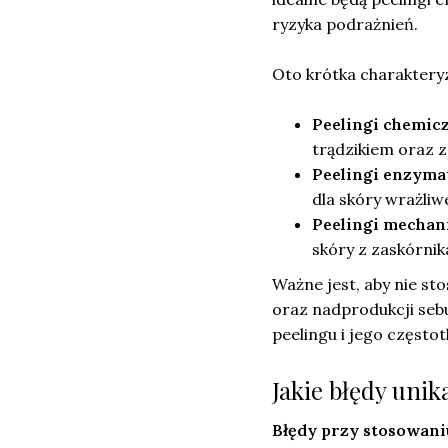
ryzyka podrażnień.
Oto krótka charaktery
Peelingi chemic
trądzikiem oraz 
Peelingi enzyma
dla skóry wrażliwe
Peelingi mechan
skóry z zaskórnik
Ważne jest, aby nie s
oraz nadprodukcji seb
peelingu i jego często
Jakie błędy uni
Błędy przy stosowani