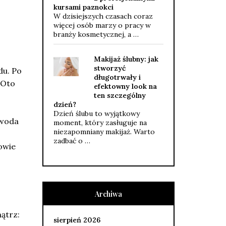
kursami paznokci
W dzisiejszych czasach coraz
więcej osób marzy o pracy w
branży kosmetycznej, a …
Makijaż ślubny: jak
stworzyć
du. Po
długotrwały i
 Oto
efektowny look na
ten szczególny
dzień?
Dzień ślubu to wyjątkowy
 woda
moment, który zasługuje na
niezapomniany makijaż. Warto
zadbać o …
owie
Archiwa
ątrz:
sierpień 2026