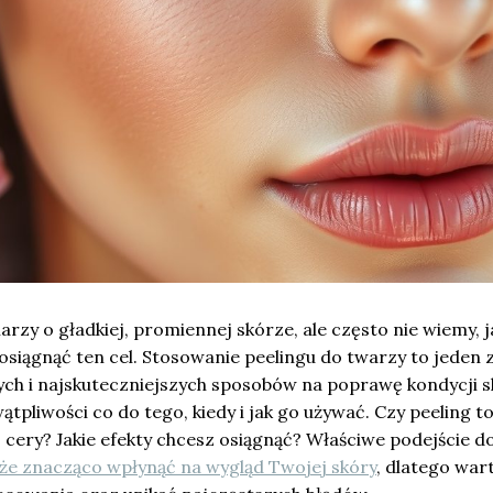
marzy o gładkiej, promiennej skórze, ale często nie wiemy, j
osiągnąć ten cel. Stosowanie peelingu do twarzy to jeden 
ych i najskuteczniejszych sposobów na poprawę kondycji s
tpliwości co do tego, kiedy i jak go używać. Czy peeling t
 cery? Jakie efekty chcesz osiągnąć? Właściwe podejście do
oże znacząco wpłynąć na wygląd Twojej skóry
, dlatego war