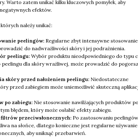
y. Warto zatem unikać kilku kluczowych pomyłek, aby
 negatywnych efektów.
 których należy unikać:
owanie peelingów:
Regularne zbyt intensywne stosowanie
owadzić do nadwrażliwości skóry i jej podrażnienia.
ór peelingu:
Wybór produktu nieodpowiedniego do typu c
 peelingu dla skóry wrażliwej, może prowadzić do pogors
ia skóry przed nałożeniem peelingu:
Niedostateczne
óry przed zabiegiem może uniemożliwić skuteczną aplikac
w po zabiegu:
Nie stosowanie nawilżających produktów p
stym błędem, który może osłabić efekty zabiegu.
 filtrów przeciwsłonecznych:
Po zastosowaniu peelingów
żliwa na słońce, dlatego konieczne jest regularne używanie
onecznych, aby uniknąć przebarwień.