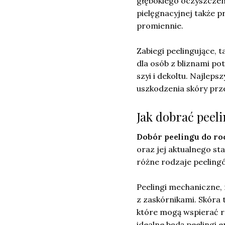
głębokiego oczyszczeni
pielęgnacyjnej także 
promiennie.
Zabiegi peelingujące, t
dla osób z bliznami po
szyi i dekoltu. Najlep
uszkodzenia skóry prze
Jak dobrać peeli
Dobór peelingu do rod
oraz jej aktualnego sta
różne rodzaje peeling
Peelingi mechaniczne, 
z zaskórnikami. Skóra 
które mogą wspierać re
idealne będą peelingi 