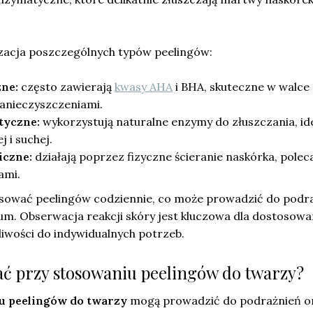
zacja poszczególnych typów peelingów:
zne:
często zawierają
kwasy AHA
i BHA, skuteczne w walce 
zanieczyszczeniami.
tyczne:
wykorzystują naturalne enzymy do złuszczania, id
j i suchej.
iczne:
działają poprzez fizyczne ścieranie naskórka, polec
ami.
tosować peelingów codziennie, co może prowadzić do podr
um. Obserwacja reakcji skóry jest kluczowa dla dostosowa
tliwości do indywidualnych potrzeb.
kać przy stosowaniu peelingów do twarzy?
u peelingów do twarzy
mogą prowadzić do podrażnień o