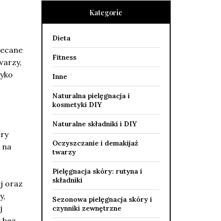
Kategorie
Dieta
alecane
Fitness
warzy,
zyko
Inne
Naturalna pielęgnacja i
kosmetyki DIY
Naturalne składniki i DIY
ery
Oczyszczanie i demakijaż
e na
twarzy
Pielęgnacja skóry: rutyna i
składniki
j oraz
y,
Sezonowa pielęgnacja skóry i
j
czynniki zewnętrzne
k bez