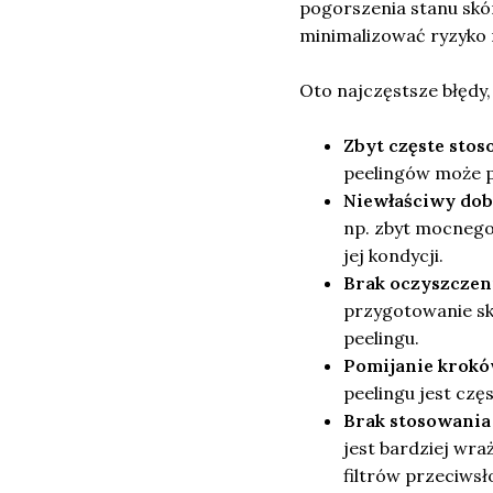
pogorszenia stanu skór
minimalizować ryzyko
Oto najczęstsze błędy,
Zbyt częste stos
peelingów może pr
Niewłaściwy dob
np. zbyt mocnego
jej kondycji.
Brak oczyszczen
przygotowanie sk
peelingu.
Pomijanie krokó
peelingu jest czę
Brak stosowania
jest bardziej wra
filtrów przeciwsł