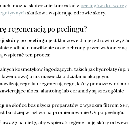
adach, można skutecznie korzystać z
peelingów do twarzy,
negatywnych
skutków i wspierając zdrowie skóry.
órę regeneracją po peelingu?
ji skóry po peelingu
jest kluczowe dla jej zdrowia i wyglą
ólnie zadbać o nawilżenie oraz ochronę przeciwsłoneczną.
ą wspierać ten proces:
alnych kosmetyków łagodzących, takich jak hydrolaty (np.
, lawendowa) oraz maseczki o działaniu ukojącym.
nawilżającego lub regenerującego, który pomoże w odbud
zawierające aloes, alantoinę lub ceramidy są szczególnie
ji na słońce bez użycia preparatów z wysokim filtrem SPF,
st bardziej wrażliwa na promieniowanie UV po peelingu.
 uwagę na dietę, aby wspierać regenerację skóry od wewn