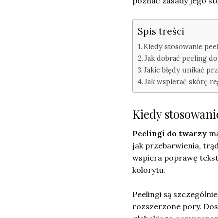
poznać zasady jego st
Spis treści
Kiedy stosowanie pee
Jak dobrać peeling do
Jakie błędy unikać p
Jak wspierać skórę r
Kiedy stosowani
Peelingi do twarzy
ma
jak przebarwienia, trą
wspiera poprawę tekstu
kolorytu.
Peelingi są szczególni
rozszerzone pory. Dos