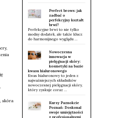
Perfect brows: jak
zadbać o
perfekcyjny kształt
brwi?
Perfekcyjne brwi to nie tylko
modny dodatek, ale także klucz
do harmonijnego wyglądu …
ery,
Nowoczesna
zenia
innowacja w
pielęgnacji skóry:
kosmetyki na bazie
kwasu hialuronowego
ję
Kwas hialuronowy to jeden z
najważniejszych składników
nowoczesnej pielęgnacji skóry,
o
który zyskuje coraz …
, skóra
Kursy Paznokcie
Poznań: Doskonal
swoje umiejętności
z profesjonalnymi