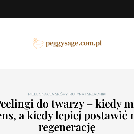
PIELĘGNACJA SKÓRY: RUTYNA I SKŁADNIKI
eelingi do twarzy – kiedy 
ens, a kiedy lepiej postawić 
regenerację