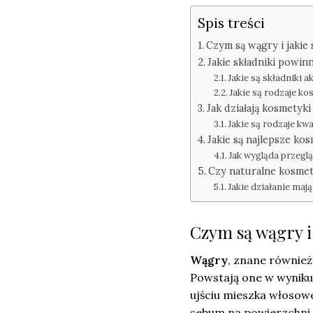
Spis treści
Czym są wągry i jakie
Jakie składniki powi
Jakie są składniki
Jakie są rodzaje ko
Jak działają kosmetyk
Jakie są rodzaje kw
Jakie są najlepsze ko
Jak wygląda przegl
Czy naturalne kosmet
Jakie działanie mają
Czym są wągry i
Wągry
, znane również 
Powstają one w wynik
ujściu mieszka włosowe
sebum na powierzchni 