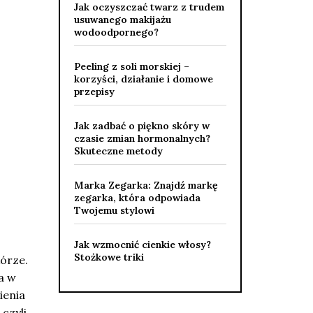
Jak oczyszczać twarz z trudem
usuwanego makijażu
wodoodpornego?
Peeling z soli morskiej –
korzyści, działanie i domowe
przepisy
Jak zadbać o piękno skóry w
czasie zmian hormonalnych?
Skuteczne metody
Marka Zegarka: Znajdź markę
zegarka, która odpowiada
Twojemu stylowi
Jak wzmocnić cienkie włosy?
Stożkowe triki
kórze.
a w
ienia
czyli