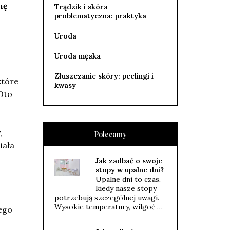
nę
Trądzik i skóra
problematyczna: praktyka
Uroda
Uroda męska
Złuszczanie skóry: peelingi i
które
kwasy
Oto
,
Polecamy
iała
Jak zadbać o swoje
stopy w upalne dni?
Upalne dni to czas,
kiedy nasze stopy
potrzebują szczególnej uwagi.
Wysokie temperatury, wilgoć …
jego