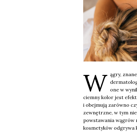
W
ągry, znane
dermatologi
one w wyni
ciemny kolor jest efek
i obejmują zarówno czy
zewnętrzne, w tym nie
powstawania wągrów m
kosmetyków odgrywa kl