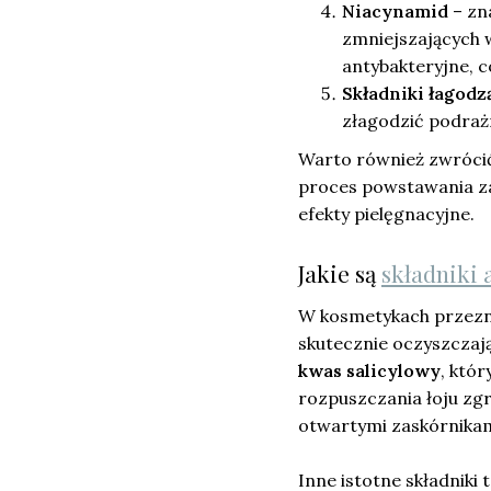
Niacynamid
– zn
zmniejszających 
antybakteryjne, 
Składniki łagodz
złagodzić podrażn
Warto również zwróci
proces powstawania z
efekty pielęgnacyjne.
Jakie są
składniki
W kosmetykach przezna
skutecznie oczyszczają
kwas salicylowy
, któ
rozpuszczania łoju zg
otwartymi zaskórnikam
Inne istotne składniki t