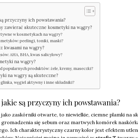
 są przyczyny ich powstawania?
nny zawierać skuteczne kosmetyki na wągry?
 aktywne w kosmetykach na wągry?
smetyków: peelingi, toniki, maski?
i z kwasami na wągry?
asów: AHA, BHA, kwas salicylowy?
smetyki na wągry?
ąd popularnych produktów: żele, kremy, maseczki?
yki na wągry są skuteczne?
 glinka, węgiel aktywny i inne składniki?
 jakie są przyczyny ich powstawania?
jako zaskórniki otwarte, to niewielkie, ciemne plamki na s
u gromadzenia się sebum oraz martwych komórek naskórk
go. Ich charakterystyczny czarny kolor jest efektem utlen
skóry. Najczęściej można je zauważyć w
strefie T
twarzy – 