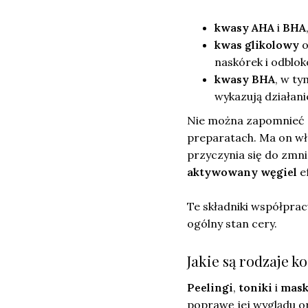
kwasy AHA
i
BHA
kwas glikolowy
o
naskórek i odblok
kwasy BHA
, w t
wykazują działani
Nie można zapomnieć
preparatach. Ma on wła
przyczynia się do zm
aktywowany węgiel
e
Te składniki współpra
ogólny stan cery.
Jakie są rodzaje k
Peelingi
,
toniki
i
mask
poprawę jej wyglądu or