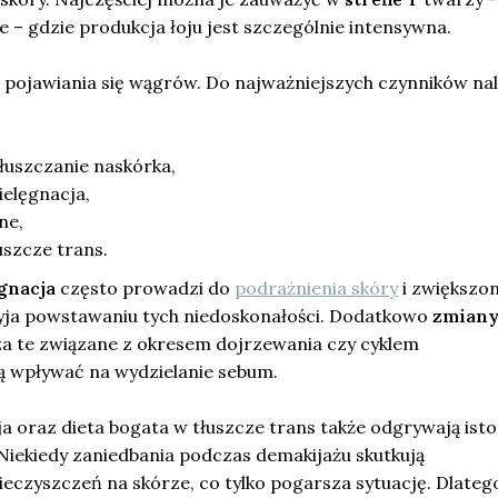
ie – gdzie produkcja łoju jest szczególnie intensywna.
n pojawiania się wągrów. Do najważniejszych czynników nal
łuszczanie naskórka,
ielęgnacja,
ne,
uszcze trans.
gnacja
często prowadzi do
podrażnienia skóry
i zwiększon
rzyja powstawaniu tych niedoskonałości. Dodatkowo
zmian
za te związane z okresem dojrzewania czy cyklem
 wpływać na wydzielanie sebum.
a oraz dieta bogata w tłuszcze trans także odgrywają ist
Niekiedy zaniedbania podczas demakijażu skutkują
eczyszczeń na skórze, co tylko pogarsza sytuację. Dlateg