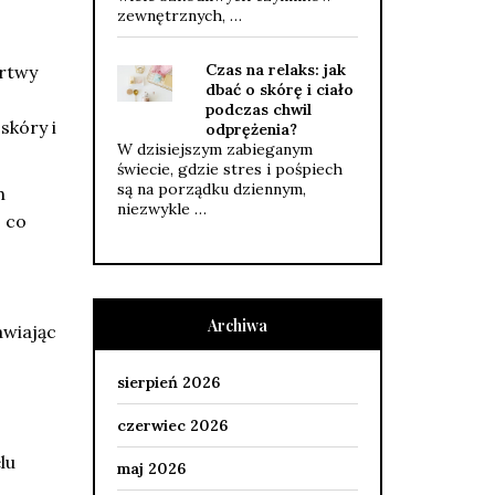
zewnętrznych, …
Czas na relaks: jak
artwy
dbać o skórę i ciało
podczas chwil
skóry i
odprężenia?
W dzisiejszym zabieganym
świecie, gdzie stres i pośpiech
są na porządku dziennym,
h
niezwykle …
 co
Archiwa
awiając
sierpień 2026
czerwiec 2026
lu
maj 2026