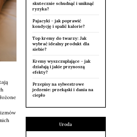
skutecznie schudnąć i uniknąć
ryzyka?
Pajacyki – jak poprawić
kondycję i spalić kalorie?
Top kremy do twarzy: Jak
wybrać idealny produkt dla
siebie?
Kremy wyszczuplające – jak
działają i jakie przynoszą
efekty?
tają
Przepisy na sylwestrowe
ch
jedzenie: przekąski i dania na
ciepło
złożone
anizmów
nich
Uroda