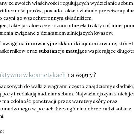
any ze swoich właściwości regulujących wydzielanie sebum
widoczność porów, posiada także działanie przeciwzapalne
co czyni go wszechstronnym składnikiem.
ące
, takie jak aloes czy różnorodne ekstrakty roślinne, po
ienia związane z działaniem silniejszych kwasów.
ć uwagę na
innowacyjne składniki opatentowane
, które
askórników oraz
substancje matujące
wspierające długot
 aktywne w kosmetykach
na wągry?
czonych do walki z wągrami często znajdziemy składniki,
 pory i redukują nadmiar sebum. Najważniejszym z nich je
ry ma zdolność penetracji przez warstwy skóry oraz
romadzonego w porach. Szczególnie dobrze radzi sobie z
i.
o: