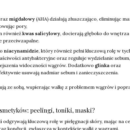
,
raz
migdałowy
(AHA) działają złuszczająco, eliminując m
owując pory,
ym również
kwas salicylowy
, docierają głęboko do wnętrza 
e przeciwzapalne.
 o
niacynamidzie
, który również pełni kluczową rolę w tyc
ściwości antybakteryjne oraz reguluje wydzielanie sebum,
niejszenia widoczności wągrów. Dodatkowo
glinka
oraz
fektywnie usuwają nadmiar sebum i zanieczyszczenia.
cują ze sobą, wspierając walkę z problemem wągrów i popr
osmetyków: peelingi, toniki, maski?
i
odgrywają kluczową rolę w pielęgnacji skóry, mając na ce
az kondycji, zwłaszcza w kontekście walki z wągrami.