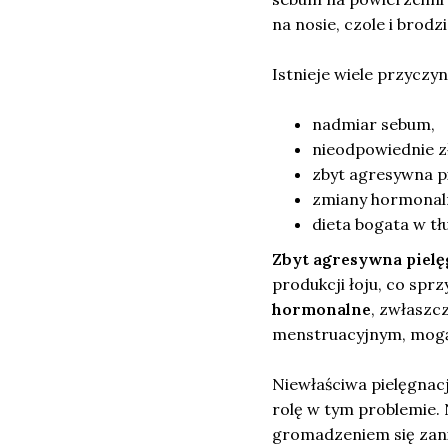
na nosie, czole i brodz
Istnieje wiele przyczy
nadmiar sebum,
nieodpowiednie z
zbyt agresywna p
zmiany hormonal
dieta bogata w tł
Zbyt agresywna pielę
produkcji łoju, co sp
hormonalne
, zwłaszc
menstruacyjnym, mogą
Niewłaściwa pielęgnacj
rolę w tym problemie. 
gromadzeniem się zani