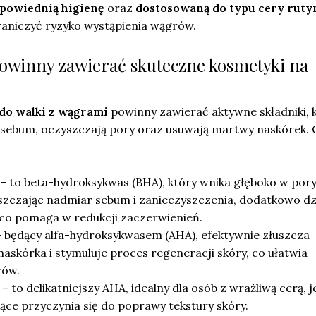
powiednią higienę
oraz
dostosowaną do typu cery ruty
raniczyć ryzyko wystąpienia wągrów.
 powinny zawierać skuteczne kosmetyki na
do walki z wągrami
powinny zawierać aktywne składniki, 
e sebum, oczyszczają pory oraz usuwają martwy naskórek. 
– to beta-hydroksykwas (BHA), który wnika głęboko w pory
szczając nadmiar sebum i zanieczyszczenia, dodatkowo dz
 co pomaga w redukcji zaczerwienień.
 będący alfa-hydroksykwasem (AHA), efektywnie złuszcza
skórka i stymuluje proces regeneracji skóry, co ułatwia
rów.
– to delikatniejszy AHA, idealny dla osób z wrażliwą cerą, 
ujące przyczynia się do poprawy tekstury skóry.