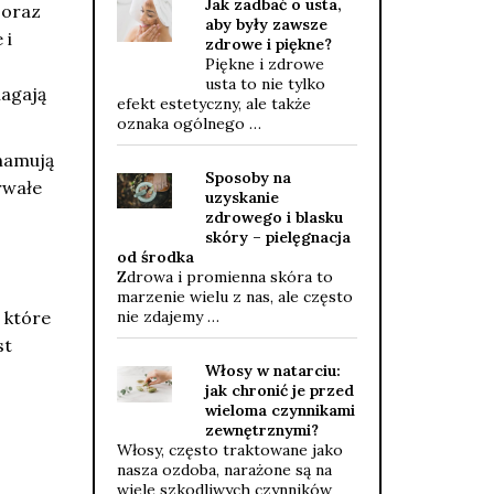
Jak zadbać o usta,
 oraz
aby były zawsze
 i
zdrowe i piękne?
Piękne i zdrowe
usta to nie tylko
magają
efekt estetyczny, ale także
oznaka ogólnego …
 hamują
Sposoby na
rwałe
uzyskanie
zdrowego i blasku
skóry – pielęgnacja
od środka
Zdrowa i promienna skóra to
marzenie wielu z nas, ale często
 które
nie zdajemy …
st
Włosy w natarciu:
jak chronić je przed
wieloma czynnikami
zewnętrznymi?
Włosy, często traktowane jako
nasza ozdoba, narażone są na
wiele szkodliwych czynników