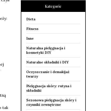
Kategorie
eży:
Dieta
Fitness
Inne
Naturalna pielęgnacja i
kosmetyki DIY
Naturalne składniki i DIY
ej
y
Oczyszczanie i demakijaż
twarzy
Pielęgnacja skóry: rutyna i
składniki
otną
Sezonowa pielęgnacja skóry i
czynniki zewnętrzne
o tak