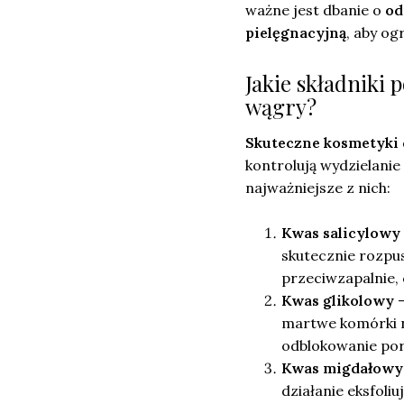
ważne jest dbanie o
od
pielęgnacyjną
, aby og
Jakie składniki
wągry?
Skuteczne kosmetyki 
kontrolują wydzielani
najważniejsze z nich:
Kwas salicylowy
skutecznie rozpu
przeciwzapalnie,
Kwas glikolowy
–
martwe komórki na
odblokowanie po
Kwas migdałowy
działanie eksfoli