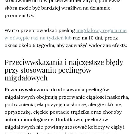
stosowanie filtrów przeciwsłonecznych, ponieważ
skóra może być bardziej wrażliwa na działanie
promieni UV.
Warto przeprowadzać peeling
migdałowy regularnie,
w odstępie raz na tydzień lub
raz na 10 dni, przez
okres około 6 tygodni, aby zauważyć widoczne efekty.
Przeciwwskazania i najczęstsze błędy
przy stosowaniu peelingów
migdałowych
Przeciwwskazania
do stosowania peelingów
migdałowych obejmują przerwanie ciągłości naskórka,
podrażnienia, ekspozycję na słońce, alergie skórne,
opryszczkę, ciężkie postacie trądziku oraz choroby
autoimmunologiczne. Dodatkowo, peelingów
migdałowych nie powinny stosować kobiety w ciąży i