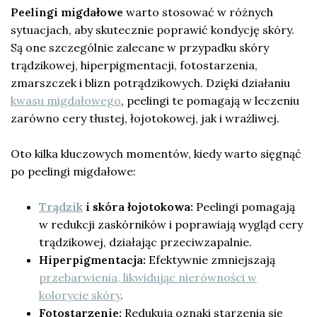
Peelingi migdałowe
warto stosować w różnych
sytuacjach, aby skutecznie poprawić kondycję skóry.
Są one szczególnie zalecane w przypadku skóry
trądzikowej, hiperpigmentacji, fotostarzenia,
zmarszczek i blizn potrądzikowych. Dzięki działaniu
kwasu migdałowego
, peelingi te pomagają w leczeniu
zarówno cery tłustej, łojotokowej, jak i wrażliwej.
Oto kilka kluczowych momentów, kiedy warto sięgnąć
po peelingi migdałowe:
Trądzik
i skóra łojotokowa:
Peelingi pomagają
w redukcji zaskórników i poprawiają wygląd cery
trądzikowej, działając przeciwzapalnie.
Hiperpigmentacja:
Efektywnie zmniejszają
przebarwienia, likwidując nierówności w
kolorycie skóry
.
Fotostarzenie:
Redukują oznaki starzenia się