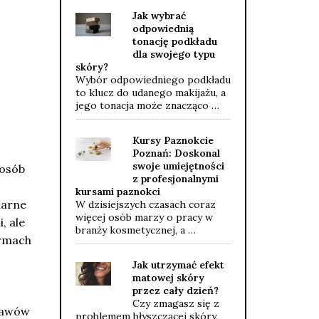
Jak wybrać
odpowiednią
tonację podkładu
dla swojego typu
skóry?
Wybór odpowiedniego podkładu
to klucz do udanego makijażu, a
jego tonacja może znacząco …
Kursy Paznokcie
Poznań: Doskonal
swoje umiejętności
posób
z profesjonalnymi
kursami paznokci
larne
W dzisiejszych czasach coraz
więcej osób marzy o pracy w
, ale
branży kosmetycznej, a …
ormach
Jak utrzymać efekt
matowej skóry
przez cały dzień?
Czy zmagasz się z
stawów
problemem błyszczącej skóry,