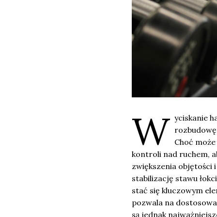
W
yciskanie h
rozbudowę 
Choć może 
kontroli nad ruchem, ab
zwiększenia objętości 
stabilizację stawu łok
stać się kluczowym el
pozwala na dostosowan
są jednak najważniejsz