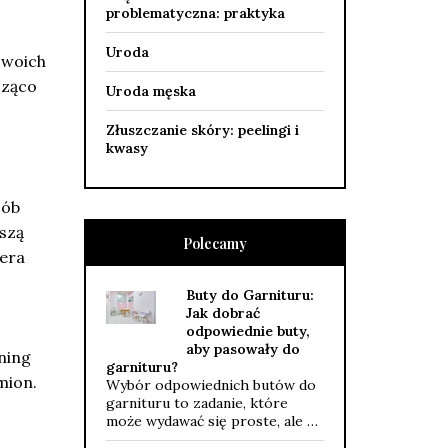
problematyczna: praktyka
Uroda
swoich
cząco
Uroda męska
Złuszczanie skóry: peelingi i
kwasy
sób
pszą
Polecamy
iera
Buty do Garnituru:
Jak dobrać
odpowiednie buty,
aby pasowały do
ning
garnituru?
mion.
Wybór odpowiednich butów do
garnituru to zadanie, które
może wydawać się proste, ale …