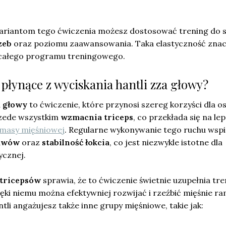
ariantom tego ćwiczenia możesz dostosować trening do 
zeb
oraz poziomu zaawansowania. Taka elastyczność zna
ałego programu treningowego.
i płynące z wyciskania hantli zza głowy?
a głowy
to ćwiczenie, które przynosi szereg korzyści dla o
rzede wszystkim
wzmacnia triceps
, co przekłada się na le
 masy mięśniowej
. Regularne wykonywanie tego ruchu wsp
tawów
oraz
stabilność łokcia
, co jest niezwykle istotne dla
ycznej.
 tricepsów
sprawia, że to ćwiczenie świetnie uzupełnia tre
zięki niemu można efektywniej rozwijać i rzeźbić mięśnie ra
tli angażujesz także inne grupy mięśniowe, takie jak: