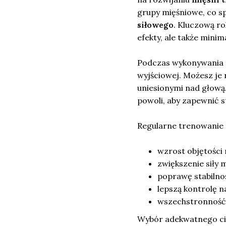
grupy mięśniowe, co 
siłowego
. Kluczową r
efekty, ale także minim
Podczas wykonywania t
wyjściowej. Możesz je r
uniesionymi nad głową
powoli, aby zapewnić st
Regularne trenowanie 
wzrost objętości 
zwiększenie siły m
poprawę stabilnoś
lepszą kontrolę 
wszechstronność 
Wybór adekwatnego cięż