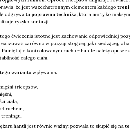
sprawia, że jest wszechstronnym elementem każdego
tren
olę odgrywa tu
poprawna technika
, która nie tylko maksym
alizuje ryzyko kontuzji.
ego ćwiczenia istotne jest zachowanie odpowiedniej pozy
ealizować zarówno w pozycji stojącej, jak i siedzącej, z h
. Pamiętaj o kontrolowanym ruchu – hantle należy opuszc
abilność całego ciała.
tego wariantu wpływa na:
mięśni tricepsów,
ięśni,
ci ciała,
nad ruchem,
treningu.
aru hantli jest równie ważny; pozwala to skupić się na
te