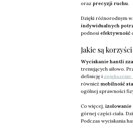
oraz
precyzji ruchu
.
Dzięki różnorodnym w
indywidualnych potr
podnosi
efektywność
c
Jakie są korzyśc
Wyciskanie hantli zz
trenujących siłowo. P
definicję i
zwiększenie
również
mobilność s
ogólnej sprawności fiz
Co więcej,
izolowanie
górnej części ciała. D
Podczas wyciskania han