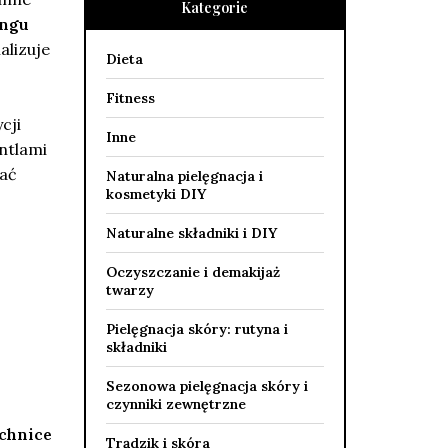
Kategorie
ingu
alizuje
Dieta
Fitness
cji
Inne
antlami
zać
Naturalna pielęgnacja i
kosmetyki DIY
Naturalne składniki i DIY
Oczyszczanie i demakijaż
twarzy
Pielęgnacja skóry: rutyna i
składniki
Sezonowa pielęgnacja skóry i
czynniki zewnętrzne
chnice
Trądzik i skóra