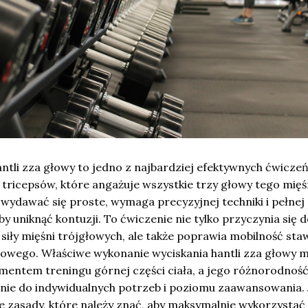
antli zza głowy to jedno z najbardziej efektywnych ćwicze
tricepsów, które angażuje wszystkie trzy głowy tego mięś
wydawać się proste, wymaga precyzyjnej techniki i pełnej
y uniknąć kontuzji. To ćwiczenie nie tylko przyczynia się 
i siły mięśni trójgłowych, ale także poprawia mobilność sta
ciowego. Właściwe wykonanie wyciskania hantli zza głowy 
ementem treningu górnej części ciała, a jego różnorodnoś
ie do indywidualnych potrzeb i poziomu zaawansowania. 
e zasady, które należy znać, aby maksymalnie wykorzystać