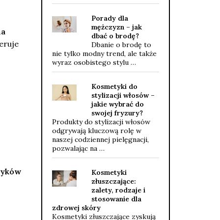
Porady dla
mężczyzn – jak
na
dbać o brodę?
eruje
Dbanie o brodę to
nie tylko modny trend, ale także
wyraz osobistego stylu …
Kosmetyki do
stylizacji włosów –
jakie wybrać do
swojej fryzury?
Produkty do stylizacji włosów
odgrywają kluczową rolę w
naszej codziennej pielęgnacji,
pozwalając na …
tyków
Kosmetyki
złuszczające:
zalety, rodzaje i
stosowanie dla
zdrowej skóry
Kosmetyki złuszczające zyskują