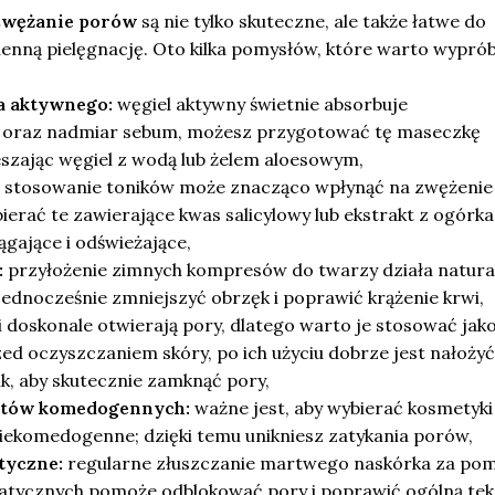
zwężanie porów
są nie tylko skuteczne, ale także łatwe do
nną pielęgnację. Oto kilka pomysłów, które warto wypró
a aktywnego:
węgiel aktywny świetnie absorbuje
a oraz nadmiar sebum, możesz przygotować tę maseczkę
eszając węgiel z wodą lub żelem aloesowym,
 stosowanie toników może znacząco wpłynąć na zwężenie
erać te zawierające kwas salicylowy lub ekstrakt z ogórka
ągające i odświeżające,
:
przyłożenie zimnych kompresów do twarzy działa natura
ednocześnie zmniejszyć obrzęk i poprawić krążenie krwi,
 doskonale otwierają pory, dlatego warto je stosować jak
ed oczyszczaniem skóry, po ich użyciu dobrze jest nałożyć
k, aby skutecznie zamknąć pory,
któw komedogennych:
ważne jest, aby wybierać kosmetyki
iekomedogenne; dzięki temu unikniesz zatykania porów,
tyczne:
regularne złuszczanie martwego naskórka za po
tycznych pomoże odblokować pory i poprawić ogólną tek