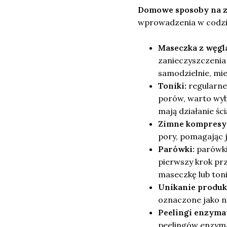
Domowe sposoby na 
wprowadzenia w codzie
Maseczka z węgl
zanieczyszczeni
samodzielnie, mi
Toniki:
regularne
porów, warto wybi
mają działanie ści
Zimne kompresy
pory, pomagając j
Parówki:
parówki
pierwszy krok prz
maseczkę lub toni
Unikanie produ
oznaczone jako n
Peelingi enzyma
peelingów enzyma