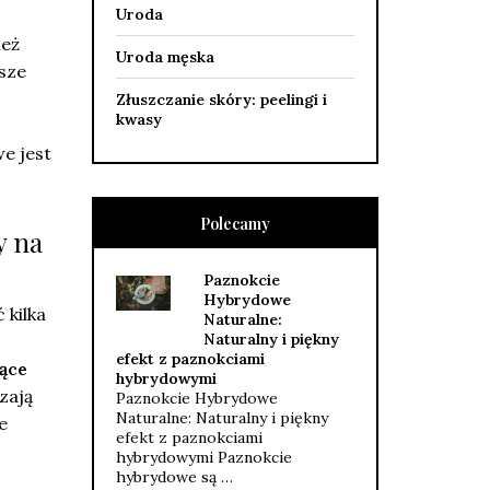
Uroda
ież
Uroda męska
sze
Złuszczanie skóry: peelingi i
kwasy
we jest
Polecamy
y na
Paznokcie
Hybrydowe
 kilka
Naturalne:
Naturalny i piękny
efekt z paznokciami
jące
hybrydowymi
zają
Paznokcie Hybrydowe
Naturalne: Naturalny i piękny
e
efekt z paznokciami
hybrydowymi Paznokcie
hybrydowe są …