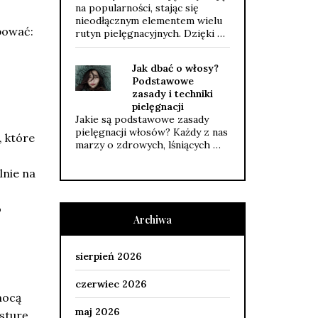
na popularności, stając się
nieodłącznym elementem wielu
bować:
rutyn pielęgnacyjnych. Dzięki …
Jak dbać o włosy?
Podstawowe
zasady i techniki
pielęgnacji
Jakie są podstawowe zasady
pielęgnacji włosów? Każdy z nas
, które
marzy o zdrowych, lśniących …
lnie na
o
Archiwa
sierpień 2026
czerwiec 2026
mocą
maj 2026
sturę