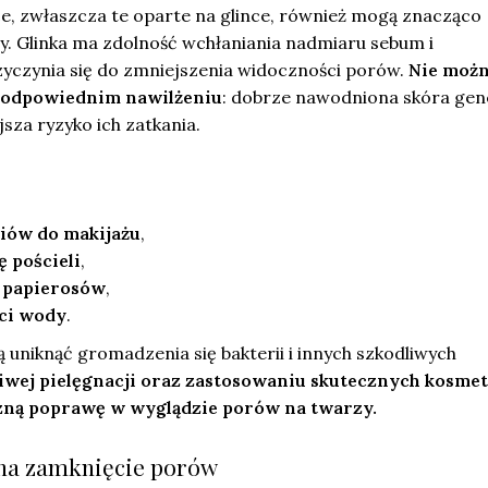
e, zwłaszcza te oparte na glince, również mogą znacząco
y. Glinka ma zdolność wchłaniania nadmiaru sebum i
zyczynia się do zmniejszenia widoczności porów.
Nie moż
 odpowiednim nawilżeniu
: dobrze nawodniona skóra gen
sza ryzyko ich zatkania.
riów do makijażu
,
 pościeli
,
a papierosów
,
ści wody
.
 uniknąć gromadzenia się bakterii i innych szkodliwych
iwej pielęgnacji oraz zastosowaniu skutecznych kosme
zną poprawę w wyglądzie porów na twarzy.
na zamknięcie porów