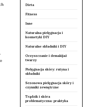
ch
Dieta
Fitness
Inne
Naturalna pielęgnacja i
kosmetyki DIY
Naturalne składniki i DIY
w
Oczyszczanie i demakijaż
twarzy
do
Pielęgnacja skóry: rutyna i
składniki
Sezonowa pielęgnacja skóry i
czynniki zewnętrzne
Trądzik i skóra
problematyczna: praktyka