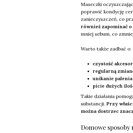
Maseczki oczyszczając
poprawić kondycję cer
zanieczyszczeń, co pr
również zapominać o
mniej sebum, co zmniej
Warto także zadbać o:
czystość akceso
regularną zmianę
unikanie paleni
picie dużych ilo
Takie działania pomogą
substancji.
Przy właśc
można dostrzec znac
Domowe sposoby 