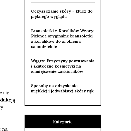
Oczyszczanie skóry – klucz do
pięknego wyglądu
Bransoletki z Koralików Wzory:
Piękne i oryginalne bransoletki
z koralików do zrobienia
samodzielnie
Wągry: Przyczyny powstawania
i skuteczne kosmetyki na
zmniejszenie zaskórników
Sposoby na odzyskanie
miękkiej i jedwabistej skóry rąk
e się
dukcją
ły
Kategorie
c na