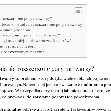
ę rozszerzone pory na twarzy?
uteczne metody na rozszerzone pory na twarzy
a zamknięcie porów
z rozszerzonymi porami – co stosować?
biegi na zmniejszenie widoczności porów?
ne na rozszerzone pory
ą z rozszerzonymi porami?
ają się rozszerzone pory na twarzy?
 twarzy
to problem, który dotyka wiele osób. Ich pojawieni
 przyczyn. Najczęściej jest to związane z
nadmierną pro
łojowe. W przypadku cery tłustej lub mieszanej, te gruczo
, co prowadzi do zatykania porów i ich powiększenia.
hormonalne
odgrywają istotną rolę w tej kwestii, wpływają