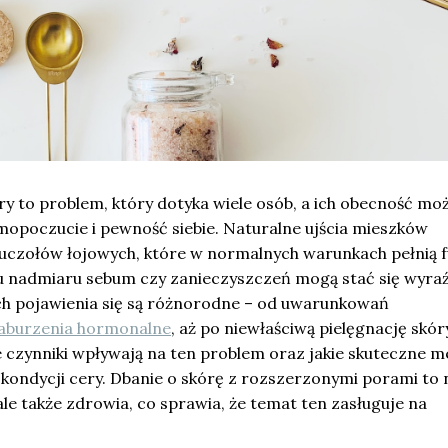
y to problem, który dotyka wiele osób, a ich obecność mo
opoczucie i pewność siebie. Naturalne ujścia mieszków
uczołów łojowych, które w normalnych warunkach pełnią f
 nadmiaru sebum czy zanieczyszczeń mogą stać się wyra
ch pojawienia się są różnorodne – od uwarunkowań
aburzenia hormonalne
, aż po niewłaściwą pielęgnację skór
e czynniki wpływają na ten problem oraz jakie skuteczne 
kondycji cery. Dbanie o skórę z rozszerzonymi porami to 
 ale także zdrowia, co sprawia, że temat ten zasługuje na