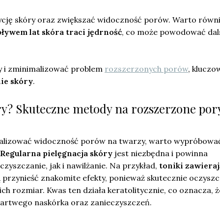
cję skóry oraz zwiększać widoczność porów. Warto równ
ływem lat skóra traci jędrność
, co może powodować dal
y i zminimalizować problem
rozszerzonych porów
, kluczo
ie skóry
.
y? Skuteczne metody na rozszerzone por
alizować widoczność porów na twarzy, warto wypróbować
Regularna pielęgnacja skóry
jest niezbędna i powinna
yszczanie, jak i nawilżanie. Na przykład,
toniki zawiera
przynieść znakomite efekty, ponieważ skutecznie oczyszc
ich rozmiar. Kwas ten działa keratolitycznie, co oznacza, ż
artwego naskórka oraz zanieczyszczeń.