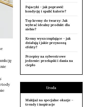
Pajacyki – jak poprawić
kondycję i spalić kalorie?
Top kremy do twarzy: Jak
wybrać idealny produkt dla
siebie?
Kremy wyszczuplające – jak
działają i jakie przynoszą
efekty?
że
Przepisy na sylwestrowe
unkcję
jedzenie: przekąski i dania na
ciepło
źnie
y.
metody
Uroda
nie
Makijaż na specjalne okazje –
trendy i inspiracje