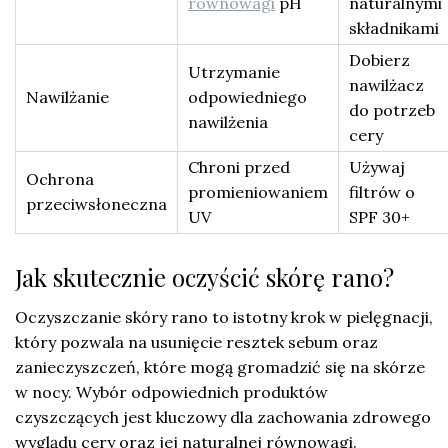
równowagi
pH
naturalnymi
składnikami
Dobierz
Utrzymanie
nawilżacz
Nawilżanie
odpowiedniego
do potrzeb
nawilżenia
cery
Chroni przed
Używaj
Ochrona
promieniowaniem
filtrów o
przeciwsłoneczna
UV
SPF 30+
Jak skutecznie oczyścić skórę rano?
Oczyszczanie skóry rano to istotny krok w pielęgnacji,
który pozwala na usunięcie resztek sebum oraz
zanieczyszczeń, które mogą gromadzić się na skórze
w nocy. Wybór odpowiednich produktów
czyszczących jest kluczowy dla zachowania zdrowego
wyglądu cery oraz jej naturalnej równowagi.