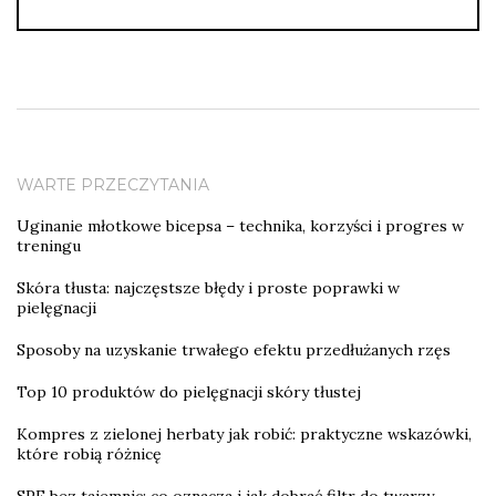
WARTE PRZECZYTANIA
Uginanie młotkowe bicepsa – technika, korzyści i progres w
treningu
Skóra tłusta: najczęstsze błędy i proste poprawki w
pielęgnacji
Sposoby na uzyskanie trwałego efektu przedłużanych rzęs
Top 10 produktów do pielęgnacji skóry tłustej
Kompres z zielonej herbaty jak robić: praktyczne wskazówki,
które robią różnicę
SPF bez tajemnic: co oznacza i jak dobrać filtr do twarzy