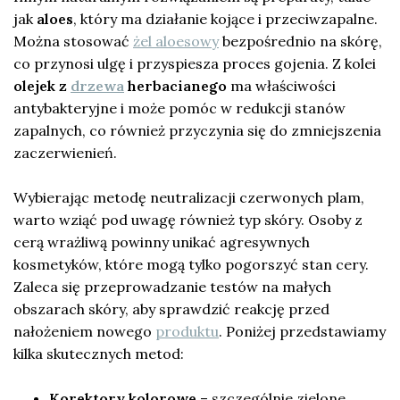
jak
aloes
, który ma działanie kojące i przeciwzapalne.
Można stosować
żel aloesowy
bezpośrednio na skórę,
co przynosi ulgę i przyspiesza proces gojenia. Z kolei
olejek z
drzewa
herbacianego
ma właściwości
antybakteryjne i może pomóc w redukcji stanów
zapalnych, co również przyczynia się do zmniejszenia
zaczerwienień.
Wybierając metodę neutralizacji czerwonych plam,
warto wziąć pod uwagę również typ skóry. Osoby z
cerą wrażliwą powinny unikać agresywnych
kosmetyków, które mogą tylko pogorszyć stan cery.
Zaleca się przeprowadzanie testów na małych
obszarach skóry, aby sprawdzić reakcję przed
nałożeniem nowego
produktu
. Poniżej przedstawiamy
kilka skutecznych metod:
Korektory kolorowe
– szczególnie zielone,