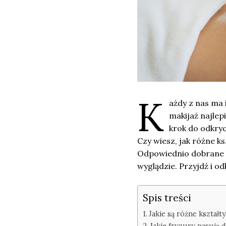
K
ażdy z nas ma i
makijaż najlep
krok do odkryc
Czy wiesz, jak różne k
Odpowiednio dobrane tr
wyglądzie. Przyjdź i o
Spis treści
Jakie są różne kształt
Jakie fryzury pasują 