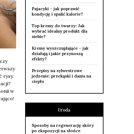
Pajacyki – jak poprawić
kondycję i spalić kalorie?
Top kremy do twarzy: Jak
wybrać idealny produkt dla
siebie?
Kremy wyszczuplające – jak
działają i jakie przynoszą
efekty?
 czy
ierwszy
Przepisy na sylwestrowe
 rysy.
jedzenie: przekąski i dania na
ciepło
acji?
onii w
wająco!
Uroda
Sposoby na regenerację skóry
po ekspozycji na słońce