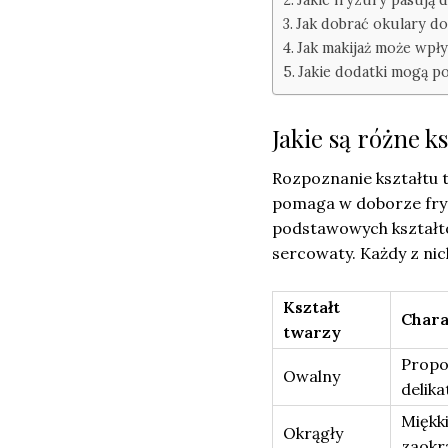
Jak dobrać okulary do
Jak makijaż może wpły
Jakie dodatki mogą po
Jakie są różne ks
Rozpoznanie kształtu t
pomaga w doborze fry
podstawowych kształtó
sercowaty. Każdy z nich
Kształt
Chara
twarzy
Propo
Owalny
delika
Miękk
Okrągły
zaokr