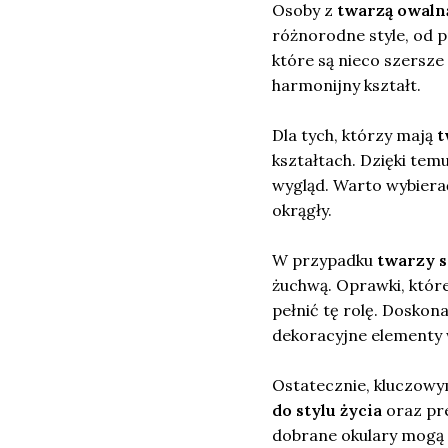
Osoby z
twarzą owaln
różnorodne style, od p
które są nieco szersze
harmonijny kształt.
Dla tych, którzy mają
t
kształtach. Dzięki tem
wygląd. Warto wybierać 
okrągły.
W przypadku
twarzy 
żuchwą. Oprawki, które
pełnić tę rolę. Doskon
dekoracyjne elementy w
Ostatecznie, kluczowy
do stylu życia
oraz pre
dobrane okulary mogą s