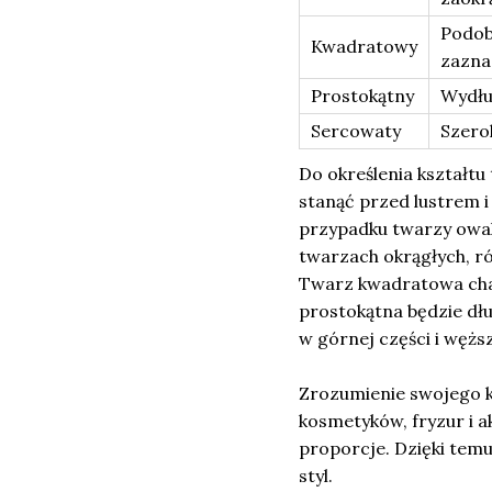
Podob
Kwadratowy
zazna
Prostokątny
Wydłu
Sercowaty
Szero
Do określenia kształtu
stanąć przed lustrem i
przypadku twarzy owal
twarzach okrągłych, róż
Twarz kwadratowa char
prostokątna będzie dłu
w górnej części i wężs
Zrozumienie swojego k
kosmetyków, fryzur i a
proporcje. Dzięki temu
styl.