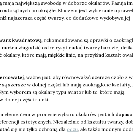
ą
mają największą swobodę w doborze okularów. Pasują im
rostokątnych po okrągłe. Kluczem jest wybieranie oprawek
 niż najszersza część twarzy, co dodatkowo wydobywa jej
warz kwadratową
, rekomendowane są oprawki o zaokrąg
u można złagodzić ostre rysy i nadać twarzy bardziej delik
okulary, które mają miękkie linie, na przykład kształt owal
sercowatej
, ważne jest, aby równoważyć szersze czoło z w
 są szersze w dolnej części lub mają zaokrąglone kształty
ałym wyborem są okulary typu aviator lub te, które mają
 dolnej części ramki.
m elementem w procesie wyboru okularów jest ich
dopaso
ferencji estetycznych. Niezależnie od kształtu twarzy, do
tać się nie tylko ochroną dla
oczu
, ale także modnym dod