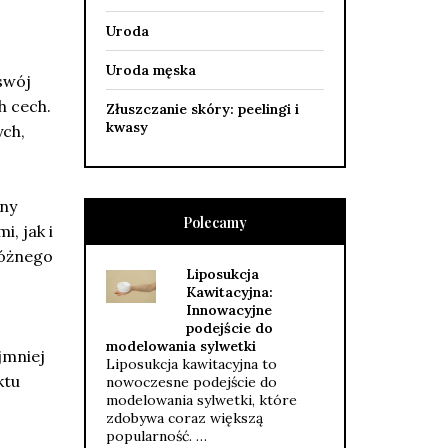
Uroda
Uroda męska
swój
h cech.
Złuszczanie skóry: peelingi i
kwasy
ych,
lny
Polecamy
, jak i
różnego
Liposukcja
Kawitacyjna:
Innowacyjne
podejście do
modelowania sylwetki
jmniej
Liposukcja kawitacyjna to
ktu
nowoczesne podejście do
modelowania sylwetki, które
zdobywa coraz większą
popularność. …