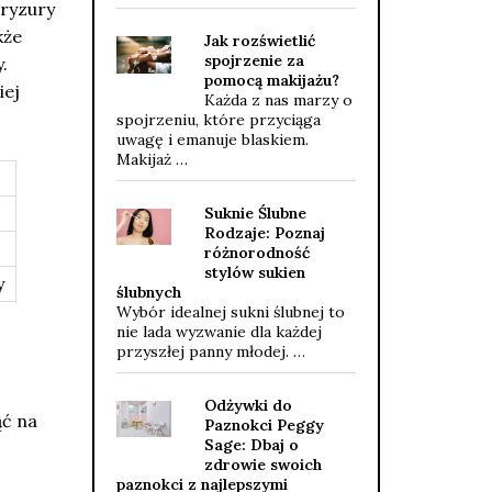
Fryzury
kże
Jak rozświetlić
spojrzenie za
.
pomocą makijażu?
iej
Każda z nas marzy o
spojrzeniu, które przyciąga
uwagę i emanuje blaskiem.
Makijaż …
Suknie Ślubne
Rodzaje: Poznaj
różnorodność
stylów sukien
y
ślubnych
Wybór idealnej sukni ślubnej to
nie lada wyzwanie dla każdej
przyszłej panny młodej. …
Odżywki do
ć na
Paznokci Peggy
Sage: Dbaj o
zdrowie swoich
paznokci z najlepszymi