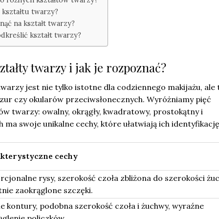
 kształtu twarzy?
nąć na kształt twarzy?
dkreślić kształt twarzy?
ztałty twarzy i jak je rozpoznać?
warzy jest nie tylko istotne dla codziennego makijażu, ale 
zur czy okularów przeciwsłonecznych. Wyróżniamy pięć
w twarzy: owalny, okrągły, kwadratowy, prostokątny i
 ma swoje unikalne cechy, które ułatwiają ich identyfikację
kterystyczne cechy
rcjonalne rysy, szerokość czoła zbliżona do szerokości żu
tnie zaokrąglone szczęki.
ie kontury, podobna szerokość czoła i żuchwy, wyraźne
ąglenie policzków.