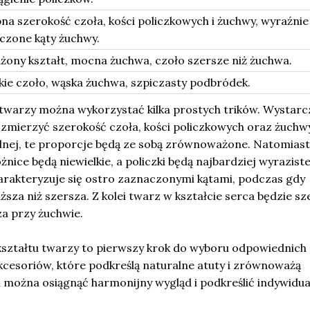
na szerokość czoła, kości policzkowych i żuchwy, wyraźnie
czone kąty żuchwy.
żony kształt, mocna żuchwa, czoło szersze niż żuchwa.
kie czoło, wąska żuchwa, szpiczasty podbródek.
 twarzy można wykorzystać kilka prostych trików. Wystarc
 zmierzyć szerokość czoła, kości policzkowych oraz żuchw
nej, te proporcje będą ze sobą zrównoważone. Natomias
nice będą niewielkie, a policzki będą najbardziej wyraziste
akteryzuje się ostro zaznaczonymi kątami, podczas gdy
ższa niż szersza. Z kolei twarz w kształcie serca będzie sz
za przy żuchwie.
ształtu twarzy to pierwszy krok do wyboru odpowiednich
kcesoriów, które podkreślą naturalne atuty i zrównoważą
 można osiągnąć harmonijny wygląd i podkreślić indywidua