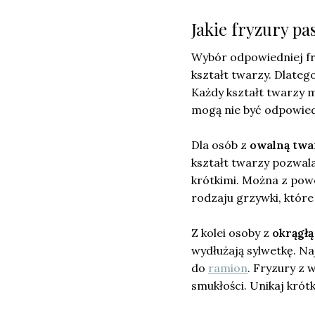
Jakie fryzury pa
Wybór odpowiedniej f
kształt twarzy. Dlateg
Każdy kształt twarzy m
mogą nie być odpowiedn
Dla osób z
owalną twa
kształt twarzy pozwala
krótkimi. Można z powo
rodzaju grzywki, które
Z kolei osoby z
okrągłą
wydłużają sylwetkę. Na
do
ramion
. Fryzury z
smukłości. Unikaj krót