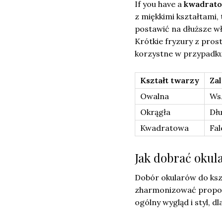
If you have a
kwadrato
z miękkimi kształtami,
postawić na dłuższe wł
Krótkie fryzury z pros
korzystne w przypadk
Kształt twarzy
Za
Owalna
Wsz
Okrągła
Dłu
Kwadratowa
Fal
Jak dobrać okula
Dobór okularów do kszta
zharmonizować propor
ogólny wygląd i styl, 