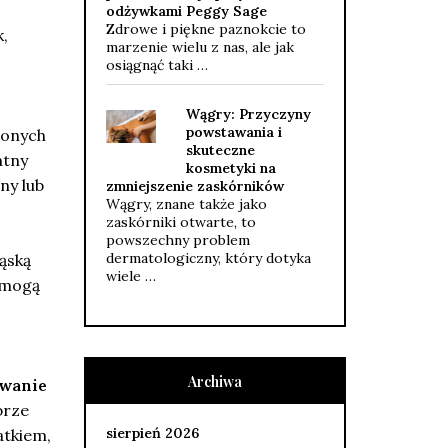
odżywkami Peggy Sage
Zdrowe i piękne paznokcie to
,
marzenie wielu z nas, ale jak
osiągnąć taki …
Wągry: Przyczyny
powstawania i
lonych
skuteczne
atny
kosmetyki na
ny lub
zmniejszenie zaskórników
Wągry, znane także jako
zaskórniki otwarte, to
powszechny problem
dermatologiczny, który dotyka
ąską
wiele …
, mogą
Archiwa
wanie
brze
sierpień 2026
atkiem,