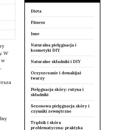
Dieta
Fitness
Inne
Naturalna pielęgnacja i
zy
kosmetyki DIY
y. W
t w
Naturalne składniki i DIY
.
Oczyszczanie i demakijaż
twarzy
ersza
Pielęgnacja skóry: rutyna i
składniki
Sezonowa pielęgnacja skóry i
czynniki zewnętrzne
lny
Trądzik i skóra
problematyczna: praktyka