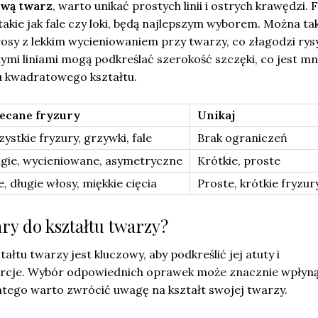
wą twarz
, warto unikać prostych linii i ostrych krawędzi. 
 takie jak fale czy loki, będą najlepszym wyborem. Można ta
osy z lekkim wycieniowaniem przy twarzy, co złagodzi rysy
tymi liniami mogą podkreślać szerokość szczęki, co jest mn
u kwadratowego kształtu.
lecane fryzury
Unikaj
ystkie fryzury, grzywki, fale
Brak ograniczeń
gie, wycieniowane, asymetryczne
Krótkie, proste
e, długie włosy, miękkie cięcia
Proste, krótkie fryzur
ry do kształtu twarzy?
łtu twarzy jest kluczowy, aby podkreślić jej atuty i
cje. Wybór odpowiednich oprawek może znacznie wpłyną
dlatego warto zwrócić uwagę na kształt swojej twarzy.