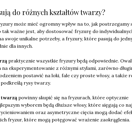
sują do różnych kształtów twarzy?
ryzury może mieć ogromny wpływ na to, jak postrzegamy 
o tak ważne jest, aby dostosować fryzurę do indywidualnyc
a swoje unikalne potrzeby, a fryzury, które pasują do jedn
ie dla innych.
rzą
praktycznie wszystkie fryzury będą odpowiednie. Owa
 na eksperymentowanie z różnymi stylami, zarówno długimi
dzeniem postawić na loki, fale czy proste włosy, a także 
 podkreślą rysy twarzy.
 twarzą
powinny skupić się na fryzurach, które optycznie
jlepszym wyborem będą dłuższe włosy, które sięgają co na
 wycieniowaniem oraz asymetryczne cięcia mogą dodać efe
kich fryzur, które mogą potęgować wrażenie zaokrąglenia.