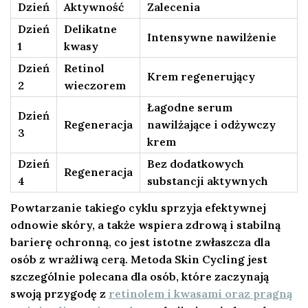
Dzień
Aktywność
Zalecenia
Dzień
Delikatne
Intensywne nawilżenie
1
kwasy
Dzień
Retinol
Krem regenerujący
2
wieczorem
Łagodne serum
Dzień
Regeneracja
nawilżające i odżywczy
3
krem
Dzień
Bez dodatkowych
Regeneracja
4
substancji aktywnych
Powtarzanie takiego cyklu sprzyja efektywnej
odnowie skóry, a także wspiera zdrową i stabilną
barierę ochronną, co jest istotne zwłaszcza dla
osób z wrażliwą cerą. Metoda Skin Cycling jest
szczególnie polecana dla osób, które zaczynają
swoją przygodę z
retinolem i kwasami oraz pragną