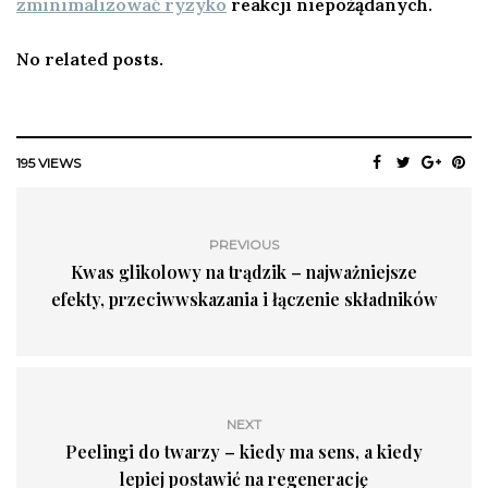
zminimalizować ryzyko
reakcji niepożądanych.
No related posts.
195 VIEWS
PREVIOUS
Kwas glikolowy na trądzik – najważniejsze
efekty, przeciwwskazania i łączenie składników
NEXT
Peelingi do twarzy – kiedy ma sens, a kiedy
lepiej postawić na regenerację