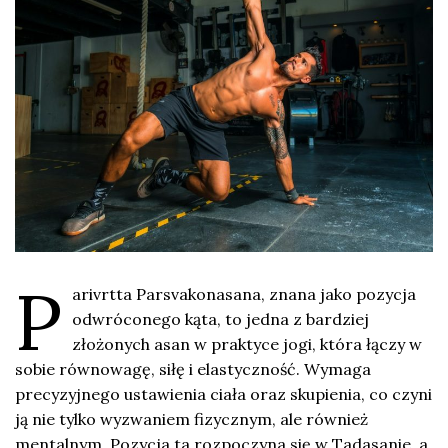
P
arivrtta Parsvakonasana, znana jako pozycja
odwróconego kąta, to jedna z bardziej
złożonych asan w praktyce jogi, która łączy w
sobie równowagę, siłę i elastyczność. Wymaga
precyzyjnego ustawienia ciała oraz skupienia, co czyni
ją nie tylko wyzwaniem fizycznym, ale również
mentalnym. Pozycja ta rozpoczyna się w Tadasanie, a