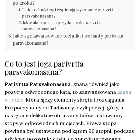
po kroku?
Jakie techniki jogi wspierają wykonanie parivrtta
parsvakonasana?
Jakie akcesoria są przydatne do parivrtta
parsvakonasana?
Jakie są zaawansowane techniki i warianty parivrtta
parsvakonasana?
Co to jest joga parivrtta
parsvakonasana?
Parivrtta Parsvakonasana
, znana również jako
pozycja odwróconego kąta, to zaawansowana
asana
w jodze
, która łączy elementy skrętu i rozciągania.
Rozpoczynamy od
Tadasany
, czyli pozycji góry, a
następnie delikatnie obracamy tułów i ustawiamy
stopy w odpowiednich miejscach. Prawa stopa
powinna być ustawiona pod kątem 90 stopni, podczas
gdy lewa pozostaje z tyłu, co sprzyja utrzymaniu