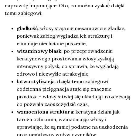
naprawdę imponujące. Oto, co można zyskać dzięki
temu zabiegowi:
gładkość
: włosy stają się niesamowicie gładkie,
ponieważ zabieg wygładza ich strukturę i
eliminuje niechciane puszenie,
witaminowy blask
: po przeprowadzeniu
keratynowego prostowania włosy zyskują
intensywny połysk, co sprawia, że wyglądają
zdrowo i niezwykle atrakcyjnie,
łatwa stylizacja
: dzięki temu zabiegowi
codzienna pielęgnacja staje się znacznie
prostsza – włosy łatwiej się układają i rozczesują,
co pozwala zaoszczędzić czas,
wzmocniona struktura
: keratyna działa jak
tarcza ochronna, wzmacniając włosy i
sprawiając, że są mniej podatne na uszkodzenia
oraz negatywny wpływ czynników