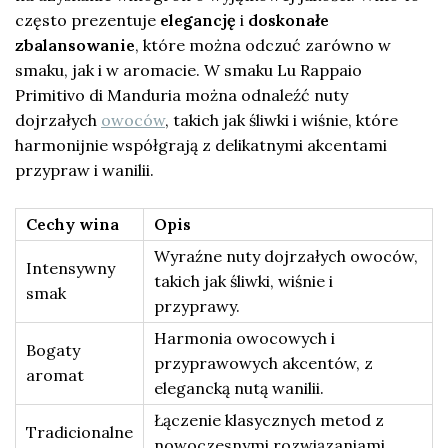
często prezentuje
elegancję
i
doskonałe
zbalansowanie
, które można odczuć zarówno w
smaku, jak i w aromacie. W smaku Lu Rappaio
Primitivo di Manduria można odnaleźć nuty
dojrzałych
owoców
, takich jak śliwki i wiśnie, które
harmonijnie współgrają z delikatnymi akcentami
przypraw i wanilii.
Cechy wina
Opis
Wyraźne nuty dojrzałych owoców,
Intensywny
takich jak śliwki, wiśnie i
smak
przyprawy.
Harmonia owocowych i
Bogaty
przyprawowych akcentów, z
aromat
elegancką nutą wanilii.
Łączenie klasycznych metod z
Tradicionalne
nowoczesnymi rozwiązaniami