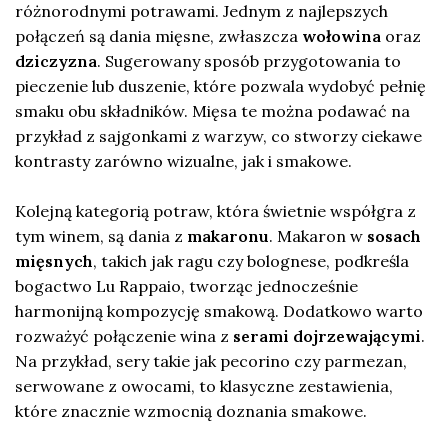
różnorodnymi potrawami. Jednym z najlepszych
połączeń są dania mięsne, zwłaszcza
wołowina
oraz
dziczyzna
. Sugerowany sposób przygotowania to
pieczenie lub duszenie, które pozwala wydobyć pełnię
smaku obu składników. Mięsa te można podawać na
przykład z sajgonkami z warzyw, co stworzy ciekawe
kontrasty zarówno wizualne, jak i smakowe.
Kolejną kategorią potraw, która świetnie współgra z
tym winem, są dania z
makaronu
. Makaron w
sosach
mięsnych
, takich jak ragu czy bolognese, podkreśla
bogactwo Lu Rappaio, tworząc jednocześnie
harmonijną kompozycję smakową. Dodatkowo warto
rozważyć połączenie wina z
serami dojrzewającymi
.
Na przykład, sery takie jak pecorino czy parmezan,
serwowane z owocami, to klasyczne zestawienia,
które znacznie wzmocnią doznania smakowe.