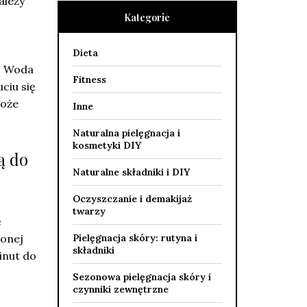
ależy
Kategorie
Dieta
. Woda
Fitness
ciu się
może
Inne
Naturalna pielęgnacja i
kosmetyki DIY
ą do
Naturalne składniki i DIY
Oczyszczanie i demakijaż
twarzy
ę
Pielęgnacja skóry: rutyna i
zonej
składniki
inut do
Sezonowa pielęgnacja skóry i
czynniki zewnętrzne