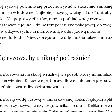
dę ryżową powinno się przechowywać w szczelnie zamkni
mniku w lodówce. Najlepiej zużyć ją w ciągu 3 do 7 dni, aby
ści. Dla poprawy efektów, można poddać wodę ryżową
ostawienie jej na 2 dni w temperaturze pokojowej, co zwi
ków odżywczych. Fermentowaną wodę ryżową można
ce do 10 dni. Niewykorzystaną wodę można także zamrozi
ć.
dę ryżową, by uniknąć podrażnień i
 stosowana na skórę wrażliwą w sposób, który minimalizu
aczerwienień. Kluczowe jest prawidłowe nałożenie prepara
edniej częstotliwości stosowania.
, stosuj wodę ryżową w umiarkowanej ilości. Najlepiej apl
ę twarzy, używając czystego wacika lub dłoni. Delikatnie 
c intensywnego pocierania. Rekomendowana częstotliwość 