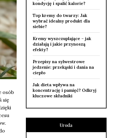
kondycję i spalić kalorie?
Top kremy do twarzy: Jak
wybrać idealny produkt dla
siebie?
Kremy wyszczuplające – jak
działają i jakie przynoszą
efekty?
Przepisy na sylwestrowe
jedzenie: przekąski i dania na
ciepło
Jak dieta wpływa na
koncentrację i pamięć? Odkryj
e osób
kluczowe składniki
 się
zięki
cesu
ów.
Uroda
do