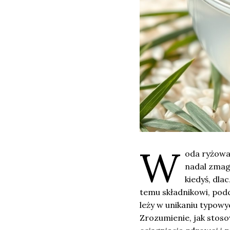
W
oda ryżowa 
nadal zmag
kiedyś, dla
temu składnikowi, podc
leży w unikaniu typow
Zrozumienie, jak stos