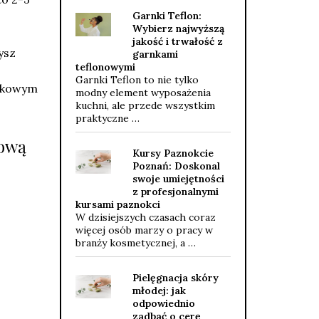
Garnki Teflon:
Wybierz najwyższą
jakość i trwałość z
ysz
garnkami
teflonowymi
Garnki Teflon to nie tylko
atkowym
modny element wyposażenia
kuchni, ale przede wszystkim
praktyczne …
żową
Kursy Paznokcie
Poznań: Doskonal
swoje umiejętności
z profesjonalnymi
kursami paznokci
W dzisiejszych czasach coraz
więcej osób marzy o pracy w
branży kosmetycznej, a …
Pielęgnacja skóry
młodej: jak
odpowiednio
zadbać o cerę