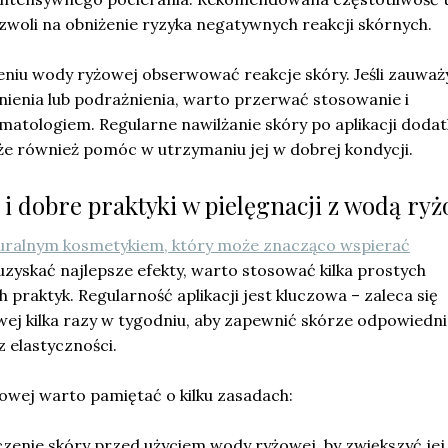
zwoli na obniżenie ryzyka negatywnych reakcji skórnych.
eniu wody ryżowej obserwować reakcje skóry. Jeśli zauważ
nienia lub podrażnienia, warto przerwać stosowanie i
rmatologiem. Regularne nawilżanie skóry po aplikacji dod
 również pomóc w utrzymaniu jej w dobrej kondycji.
 i dobre praktyki w pielęgnacji z wodą ry
uralnym kosmetykiem, który może znacząco wspierać
 uzyskać najlepsze efekty, warto stosować kilka prostych
praktyk. Regularność aplikacji jest kluczowa – zaleca się
ej kilka razy w tygodniu, aby zapewnić skórze odpowiedni
 elastyczności.
żowej warto pamiętać o kilku zasadach:
zenie skóry przed użyciem wody ryżowej, by zwiększyć jej