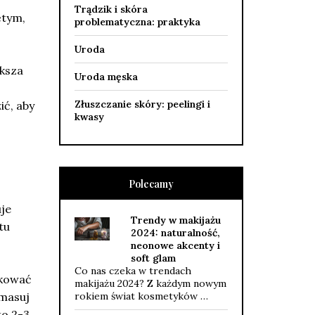
Trądzik i skóra
ętym,
problematyczna: praktyka
Uroda
ększa
Uroda męska
Złuszczanie skóry: peelingi i
ć, aby
kwasy
Polecamy
je
Trendy w makijażu
tu
2024: naturalność,
neonowe akcenty i
soft glam
Co nas czeka w trendach
ikować
makijażu 2024? Z każdym nowym
rokiem świat kosmetyków …
wmasuj
to 2-3