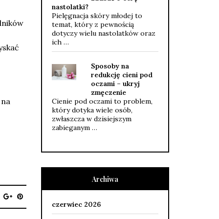
nastolatki?
Pielęgnacja skóry młodej to
dników
temat, który z pewnością
dotyczy wielu nastolatków oraz
ich …
zyskać
Sposoby na
redukcję cieni pod
oczami – ukryj
zmęczenie
 na
Cienie pod oczami to problem,
który dotyka wiele osób,
zwłaszcza w dzisiejszym
zabieganym …
Archiwa
czerwiec 2026