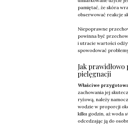
umiarkowane użycie jes
pamiętać, że skóra wra
obserwować reakcje s
Niepoprawne przechow
powinna być przechowy
i utracie wartości od
spowodować problemy
Jak prawidłowo
pielęgnacji
Właściwe przygotowa
zachowania jej skutec
ryżową, należy namoczy
wodzie w proporcji okoł
kilku godzin, aż woda 
odcedzając ją do osob