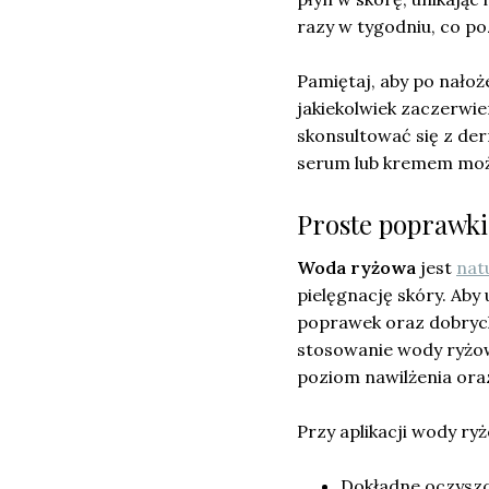
razy w tygodniu, co po
Pamiętaj, aby po nałoż
jakiekolwiek zaczerwie
skonsultować się z de
serum lub kremem może
Proste poprawki
Woda ryżowa
jest
nat
pielęgnację skóry. Aby
poprawek oraz dobrych 
stosowanie wody ryżow
poziom nawilżenia oraz
Przy aplikacji wody ry
Dokładne oczyszc