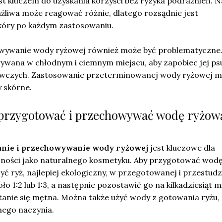
t kluczem do uzyskania korzyści bez ryzyka podrażnień. N
żliwa może reagować różnie, dlatego rozsądnie jest
kóry po każdym zastosowaniu.
ywanie wody ryżowej również może być problematyczne
wana w chłodnym i ciemnym miejscu, aby zapobiec jej psu
żywczych. Zastosowanie przeterminowanej wody ryżowej 
 skórne.
 przygotować i przechowywać wodę ryżow
nie i przechowywanie wody ryżowej
jest kluczowe dla
zności jako naturalnego kosmetyku. Aby przygotować wod
ć ryż, najlepiej ekologiczny, w przegotowanej i przestud
o 1:2 lub 1:3, a następnie pozostawić go na kilkadziesiąt m
stanie się mętna. Można także użyć wody z gotowania ryżu,
nego naczynia.