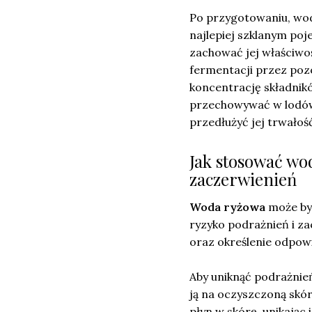
Po przygotowaniu, wo
najlepiej szklanym poje
zachować jej właściwo
fermentacji przez poz
koncentrację składni
przechowywać w lodów
przedłużyć jej trwałoś
Jak stosować wo
zaczerwienień
Woda ryżowa
może być
ryzyko podrażnień i z
oraz określenie odpowi
Aby uniknąć podrażnień
ją na oczyszczoną skór
płyn w skórę, unikają