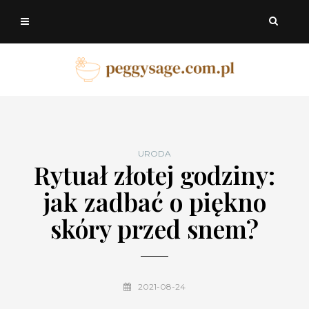
URODA
Rytuał złotej godziny:
jak zadbać o piękno
skóry przed snem?
2021-08-24