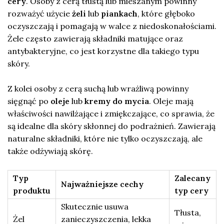
cery
. Osoby z cerą tłustą lub mieszanym powinny
rozważyć użycie
żeli
lub
piankach
, które głęboko
oczyszczają i pomagają w walce z niedoskonałościami.
Żele często zawierają składniki matujące oraz
antybakteryjne, co jest korzystne dla takiego typu
skóry.
Z kolei osoby z cerą suchą lub wrażliwą powinny
sięgnąć po
oleje
lub
kremy do mycia
. Oleje mają
właściwości nawilżające i zmiękczające, co sprawia, że
są idealne dla skóry skłonnej do podrażnień. Zawierają
naturalne składniki, które nie tylko oczyszczają, ale
także odżywiają skórę.
Typ
Zalecany
Najważniejsze cechy
produktu
typ cery
Skutecznie usuwa
Tłusta,
Żel
zanieczyszczenia, lekka