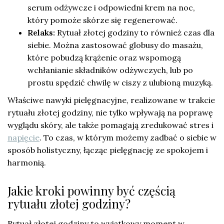
serum odżywcze i odpowiedni krem na noc,
który pomoże skórze się regenerować.
Relaks:
Rytuał złotej godziny to również czas dla
siebie. Można zastosować globusy do masażu,
które pobudzą krążenie oraz wspomogą
wchłanianie składników odżywczych, lub po
prostu spędzić chwilę w ciszy z ulubioną muzyką.
Właściwe nawyki pielęgnacyjne, realizowane w trakcie
rytuału złotej godziny, nie tylko wpływają na poprawę
wyglądu skóry, ale także pomagają zredukować stres i
napięcie
. To czas, w którym możemy zadbać o siebie w
sposób holistyczny, łącząc pielęgnację ze spokojem i
harmonią.
Jakie kroki powinny być częścią
rytuału złotej godziny?
Rytuał złotej godziny to wyjątkowy moment w