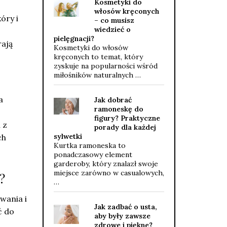
Kosmetyki do
włosów kręconych
óry i
– co musisz
wiedzieć o
pielęgnacji?
rają
Kosmetyki do włosów
kręconych to temat, który
zyskuje na popularności wśród
miłośników naturalnych …
a
Jak dobrać
ramoneskę do
figury? Praktyczne
 z
porady dla każdej
sylwetki
ch
Kurtka ramoneska to
ponadczasowy element
garderoby, który znalazł swoje
miejsce zarówno w casualowych,
?
…
wania i
Jak zadbać o usta,
ć do
aby były zawsze
zdrowe i piękne?