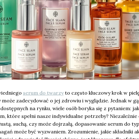
wiedniego
serum do twarzy
to często kluczowy krok w piel
y może zadecydować o jej zdrowiu i wyglądzie. Jednak w g
ostępnych na rynku, wiele osób boryka się z pytaniem: ja
um, które spełni nasze indywidualne potrzeby? Niezależnie
łustą, suchą, czy może dojrzałą, dopasowanie serum do ty
ymagań może być wyzwaniem. Zrozumienie, jakie składniki 