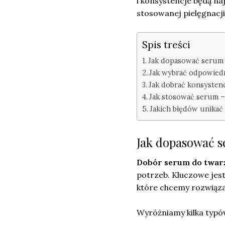
i konsystencje będą na
stosowanej pielęgnacji
Spis treści
Jak dopasować serum 
Jak wybrać odpowiedn
Jak dobrać konsystenc
Jak stosować serum – 
Jakich błędów unikać
Jak dopasować s
Dobór serum do twar
potrzeb. Kluczowe jes
które chcemy rozwiązać
Wyróżniamy kilka typów