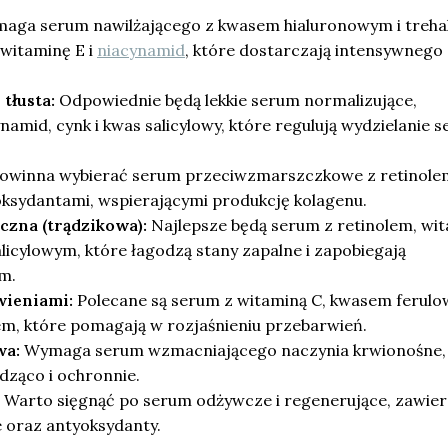
ga serum nawilżającego z kwasem hialuronowym i treha
witaminę E i
niacynamid
, które dostarczają intensywnego
tłusta:
Odpowiednie będą lekkie serum normalizujące,
namid, cynk i kwas salicylowy, które regulują wydzielanie s
owinna wybierać serum przeciwzmarszczkowe z retinole
oksydantami, wspierającymi produkcję kolagenu.
czna (trądzikowa):
Najlepsze będą serum z retinolem, wi
icylowym, które łagodzą stany zapalne i zapobiegają
m.
wieniami:
Polecane są serum z witaminą C, kwasem ferul
m, które pomagają w rozjaśnieniu przebarwień.
wa:
Wymaga serum wzmacniającego naczynia krwionośne,
dząco i ochronnie.
Warto sięgnąć po serum odżywcze i regenerujące, zawier
e oraz antyoksydanty.