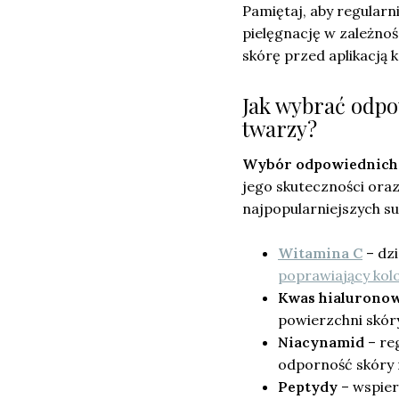
Pamiętaj, aby regular
pielęgnację w zależno
skórę przed aplikacją 
Jak wybrać odpo
twarzy?
Wybór odpowiednich 
jego skuteczności ora
najpopularniejszych su
Witamina C
– dzi
poprawiający kolo
Kwas hialurono
powierzchni skóry
Niacynamid
– re
odporność skóry 
Peptydy
– wspier