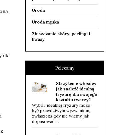
Uroda
zoną
Uroda męska
Złuszczanie skóry: peelingi i
kwasy
y dla
Polecamy
Strzyżenie włosów:
jak znaleźć idealną
fryzurę dla swojego
kształtu twarzy?
Wybór idealnej fryzury może
być prawdziwym wyzwaniem,
a
zwłaszcza gdy nie wiemy, jak
dopasować …
 z