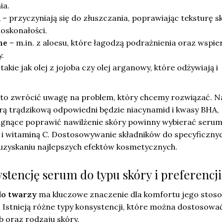
ia.
A
– przyczyniają się do złuszczania, poprawiając teksturę sk
oskonałości.
ne
– m.in. z aloesu, które łagodzą podrażnienia oraz wspie
.
takie jak olej z jojoba czy olej arganowy, które odżywiają i
to zwrócić uwagę na problem, który chcemy rozwiązać. N
erą trądzikową odpowiedni będzie niacynamid i kwasy BHA,
gnące poprawić nawilżenie skóry powinny wybierać serum
 witaminą C. Dostosowywanie składników do specyficzny
 uzyskaniu najlepszych efektów kosmetycznych.
stencję serum do typu skóry i preferencji
do twarzy
ma kluczowe znaczenie dla komfortu jego stoso
. Istnieją różne typy konsystencji, które można dostosowa
 oraz rodzaju skóry.