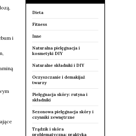
lozą,
Dieta
Fitness
Inne
ebum i
Naturalna pielęgnacja i
m,
kosmetyki DIY
Naturalne składniki i DIY
taminą
Oczyszczanie i demakijaż
twarzy
owym
Pielęgnacja skóry: rutyna i
składniki
Sezonowa pielęgnacja skóry i
czynniki zewnętrzne
ające
Trądzik i skóra
problematyczna: praktyka