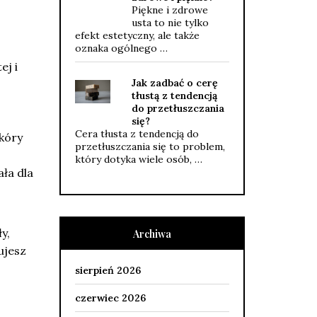
Piękne i zdrowe
usta to nie tylko
efekt estetyczny, ale także
oznaka ogólnego …
ej i
Jak zadbać o cerę
tłustą z tendencją
do przetłuszczania
się?
Cera tłusta z tendencją do
kóry
przetłuszczania się to problem,
który dotyka wiele osób, …
ła dla
y,
Archiwa
ujesz
sierpień 2026
czerwiec 2026