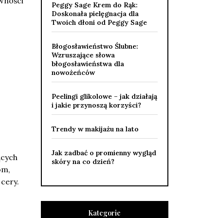
ywności
Peggy Sage Krem do Rąk:
Doskonała pielęgnacja dla
Twoich dłoni od Peggy Sage
Błogosławieństwo Ślubne:
Wzruszające słowa
błogosławieństwa dla
nowożeńców
Peelingi glikolowe – jak działają
i jakie przynoszą korzyści?
Trendy w makijażu na lato
Jak zadbać o promienny wygląd
ących
skóry na co dzień?
om,
cery.
Kategorie