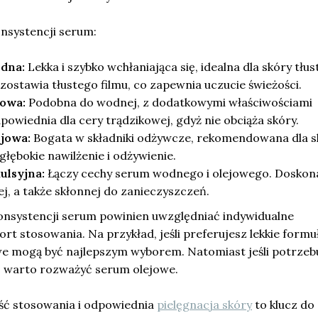
nsystencji serum:
dna:
Lekka i szybko wchłaniająca się, idealna dla skóry tłust
zostawia tłustego filmu, co zapewnia uczucie świeżości.
lowa:
Podobna do wodnej, z dodatkowymi właściwościami
powiednia dla cery trądzikowej, gdyż nie obciąża skóry.
ejowa:
Bogata w składniki odżywcze, rekomendowana dla s
głębokie nawilżenie i odżywienie.
ulsyjna:
Łączy cechy serum wodnego i olejowego. Doskona
, a także skłonnej do zanieczyszczeń.
nsystencji serum powinien uwzględniać indywidualne
rt stosowania. Na przykład, jeśli preferujesz lekkie formuł
e mogą być najlepszym wyborem. Natomiast jeśli potrzeb
, warto rozważyć serum olejowe.
ość stosowania i odpowiednia
pielęgnacja skóry
to klucz do