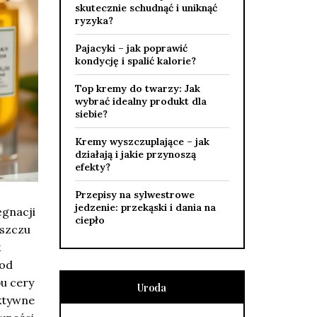
skutecznie schudnąć i uniknąć
ryzyka?
Pajacyki – jak poprawić
kondycję i spalić kalorie?
Top kremy do twarzy: Jak
wybrać idealny produkt dla
siebie?
Kremy wyszczuplające – jak
działają i jakie przynoszą
efekty?
Przepisy na sylwestrowe
jedzenie: przekąski i dania na
ęgnacji
ciepło
ąszczu
k
 od
pu cery
Uroda
aktywne