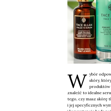
W
ybór odpo
skóry, któr
produktów d
znaleźć to idealne ser
tego, czy masz skórę t
i jej specyficznych w