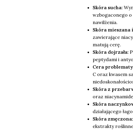
Skóra sucha:
Wyma
wzbogaconego o 
nawilżenia.
Skóra mieszana i 
zawierające niacy
matują cerę.
Skóra dojrzała:
P
peptydami i anty
Cera problematy
C oraz kwasem sal
niedoskonałościo
Skóra z przebar
oraz niacynamide
Skóra naczynko
działającego łago
Skóra zmęczona:
ekstrakty roślinn