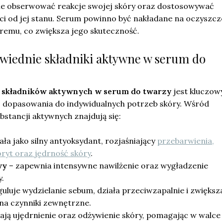
nie obserwować reakcje swojej skóry oraz dostosowywać
ści od jej stanu. Serum powinno być nakładane na oczyszc
kremu, co zwiększa jego skuteczność.
wiednie składniki aktywne w serum do
składników aktywnych w serum do twarzy
jest kluczow
z dopasowania do indywidualnych potrzeb skóry. Wśród
bstancji aktywnych znajdują się:
ała jako silny antyoksydant, rozjaśniający
przebarwienia,
ryt oraz jędrność skóry
.
wy
– zapewnia intensywne nawilżenie oraz wygładzenie
.
guluje wydzielanie sebum, działa przeciwzapalnie i zwiększ
na czynniki zewnętrzne.
ają ujędrnienie oraz odżywienie skóry, pomagając w walce