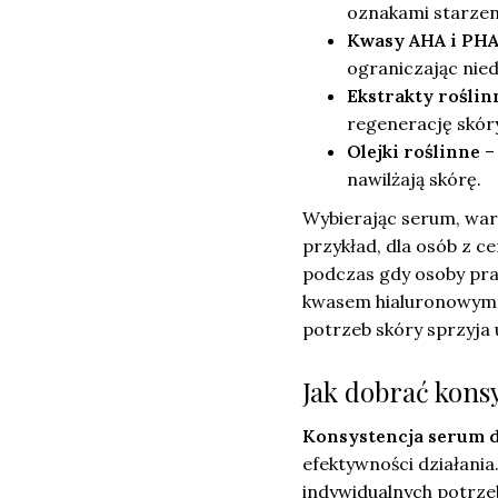
oznakami starzen
Kwasy AHA i PH
ograniczając nied
Ekstrakty roślin
regenerację skóry
Olejki roślinne
– 
nawilżają skórę.
Wybierając serum, war
przykład, dla osób z c
podczas gdy osoby pra
kwasem hialuronowym i
potrzeb skóry sprzyja
Jak dobrać konsy
Konsystencja serum 
efektywności działania
indywidualnych potrzeb