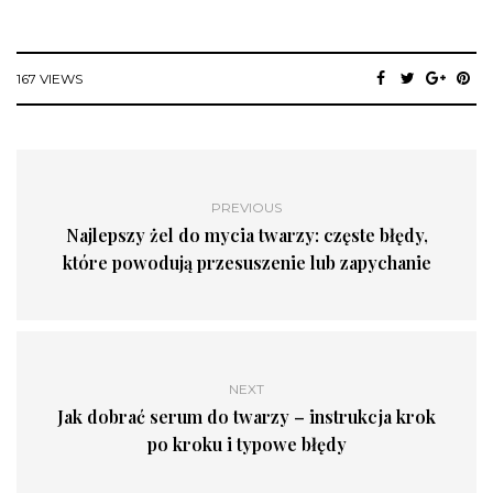
167 VIEWS
PREVIOUS
Najlepszy żel do mycia twarzy: częste błędy,
które powodują przesuszenie lub zapychanie
NEXT
Jak dobrać serum do twarzy – instrukcja krok
po kroku i typowe błędy