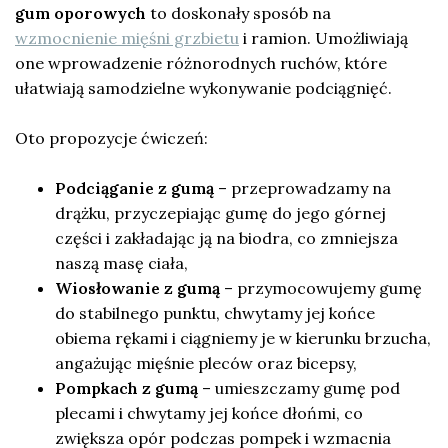
gum oporowych
to doskonały sposób na
wzmocnienie mięśni grzbietu
i ramion. Umożliwiają
one wprowadzenie różnorodnych ruchów, które
ułatwiają samodzielne wykonywanie podciągnięć.
Oto propozycje ćwiczeń:
Podciąganie z gumą
– przeprowadzamy na
drążku, przyczepiając gumę do jego górnej
części i zakładając ją na biodra, co zmniejsza
naszą masę ciała,
Wiosłowanie z gumą
– przymocowujemy gumę
do stabilnego punktu, chwytamy jej końce
obiema rękami i ciągniemy je w kierunku brzucha,
angażując mięśnie pleców oraz bicepsy,
Pompkach z gumą
– umieszczamy gumę pod
plecami i chwytamy jej końce dłońmi, co
zwiększa opór podczas pompek i wzmacnia