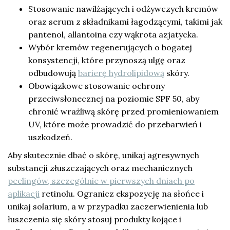
Stosowanie nawilżających i odżywczych kremów
oraz serum z składnikami łagodzącymi, takimi jak
pantenol, allantoina czy wąkrota azjatycka.
Wybór kremów regenerujących o bogatej
konsystencji, które przynoszą ulgę oraz
odbudowują
barierę hydrolipidową
skóry.
Obowiązkowe stosowanie ochrony
przeciwsłonecznej na poziomie SPF 50, aby
chronić wrażliwą skórę przed promieniowaniem
UV, które może prowadzić do przebarwień i
uszkodzeń.
Aby skutecznie dbać o skórę, unikaj agresywnych
substancji złuszczających oraz mechanicznych
peelingów, szczególnie w pierwszych dniach po
aplikacji
retinolu. Ogranicz ekspozycję na słońce i
unikaj solarium, a w przypadku zaczerwienienia lub
łuszczenia się skóry stosuj produkty kojące i