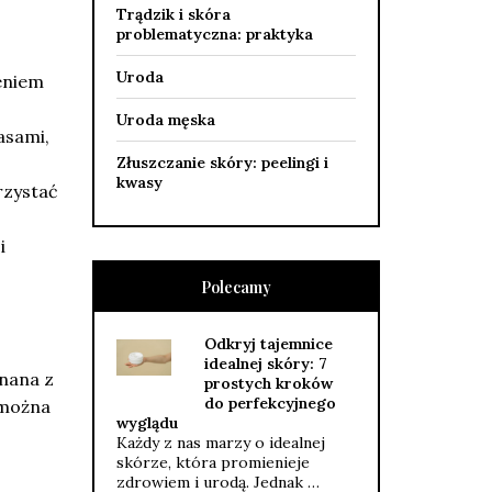
Trądzik i skóra
problematyczna: praktyka
Uroda
żeniem
Uroda męska
asami,
Złuszczanie skóry: peelingi i
kwasy
rzystać
i
Polecamy
Odkryj tajemnice
idealnej skóry: 7
znana z
prostych kroków
do perfekcyjnego
 można
wyglądu
Każdy z nas marzy o idealnej
skórze, która promienieje
zdrowiem i urodą. Jednak …