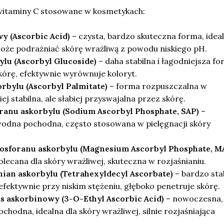
witaminy C stosowane w kosmetykach:
y (Ascorbic Acid)
– czysta, bardzo skuteczna forma, ideal
 może podrażniać skórę wrażliwą z powodu niskiego pH.
lu (Ascorbyl Glucoside)
– daha stabilna i łagodniejsza fo
kórę, efektywnie wyrównuje koloryt.
rbylu (Ascorbyl Palmitate)
– forma rozpuszczalna w
ej stabilna, ale słabiej przyswajalna przez skórę.
ranu askorbylu (Sodium Ascorbyl Phosphate, SAP)
–
wodna pochodna, często stosowana w pielęgnacji skóry
osforanu askorbylu (Magnesium Ascorbyl Phosphate, M
lecana dla skóry wrażliwej, skuteczna w rozjaśnianiu.
ian askorbylu (Tetrahexyldecyl Ascorbate)
– bardzo sta
efektywnie przy niskim stężeniu, głęboko penetruje skórę.
s askorbinowy (3-O-Ethyl Ascorbic Acid)
– nowoczesna,
chodna, idealna dla skóry wrażliwej, silnie rozjaśniająca