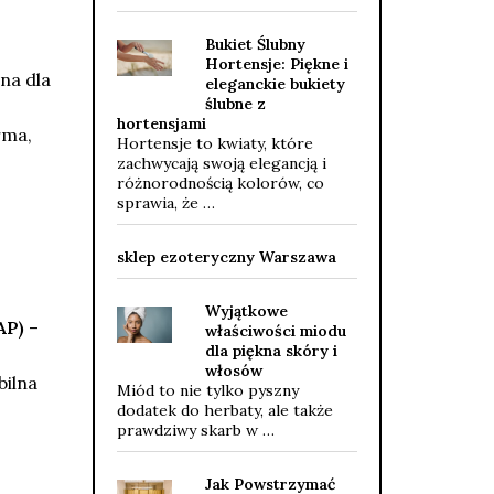
Bukiet Ślubny
Hortensje: Piękne i
na dla
eleganckie bukiety
ślubne z
hortensjami
rma,
Hortensje to kwiaty, które
zachwycają swoją elegancją i
różnorodnością kolorów, co
sprawia, że …
sklep ezoteryczny Warszawa
Wyjątkowe
AP)
–
właściwości miodu
dla piękna skóry i
włosów
bilna
Miód to nie tylko pyszny
dodatek do herbaty, ale także
prawdziwy skarb w …
Jak Powstrzymać