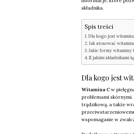
informacje, które pozw
składnika.
Spis treści
Dla kogo jest witamina
Jak stosować witamin
Jakie formy witaminy 
Z jakimi składnikami ł
Dla kogo jest w
Witamina C
w pielęgna
problemami skórnymi. 
trądzikową, a także wra
przeciwstarzeniowemu 
wspomaganie w zwalcz