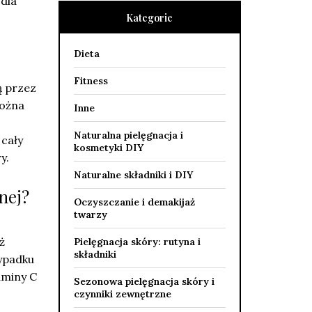
dla
Kategorie
Dieta
Fitness
ą przez
można
Inne
Naturalna pielęgnacja i
 cały
kosmetyki DIY
y.
Naturalne składniki i DIY
nej?
Oczyszczanie i demakijaż
twarzy
ż
Pielęgnacja skóry: rutyna i
składniki
zypadku
aminy C
Sezonowa pielęgnacja skóry i
czynniki zewnętrzne