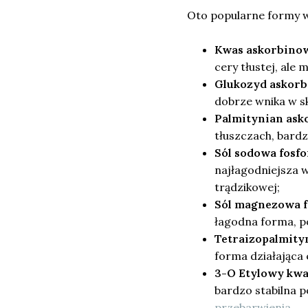
Oto popularne formy 
Kwas askorbinow
cery tłustej, ale
Glukozyd askorby
dobrze wnika w s
Palmitynian asko
tłuszczach, bardzi
Sól sodowa fosfo
najłagodniejsza 
trądzikowej;
Sól magnezowa f
łagodna forma, po
Tetraizopalmityn
forma działająca 
3-O Etylowy kwa
bardzo stabilna po
przebarwienia
.