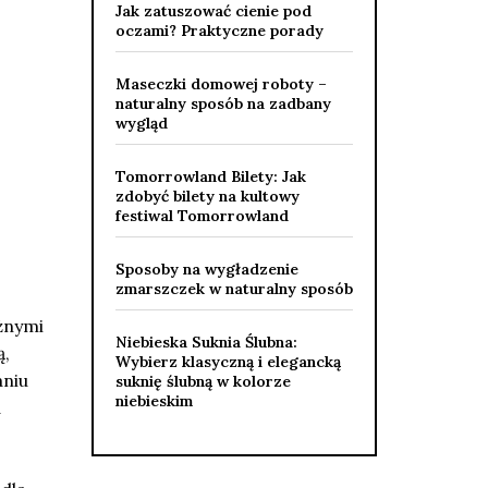
Jak zatuszować cienie pod
oczami? Praktyczne porady
Maseczki domowej roboty –
naturalny sposób na zadbany
wygląd
Tomorrowland Bilety: Jak
zdobyć bilety na kultowy
festiwal Tomorrowland
Sposoby na wygładzenie
zmarszczek w naturalny sposób
óżnymi
Niebieska Suknia Ślubna:
ą,
Wybierz klasyczną i elegancką
aniu
suknię ślubną w kolorze
niebieskim
a