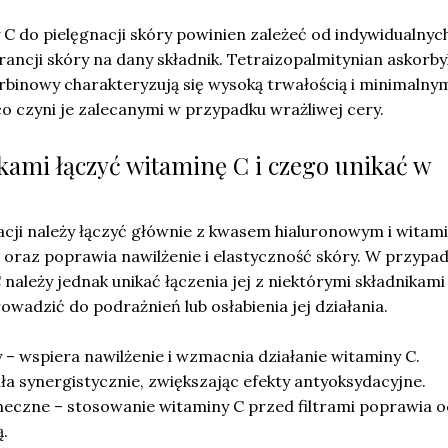
C do pielęgnacji skóry powinien zależeć od indywidualnyc
rancji skóry na dany składnik. Tetraizopalmitynian askorby
rbinowy charakteryzują się wysoką trwałością i minimalny
o czyni je zalecanymi w przypadku wrażliwej cery.
ikami łączyć witaminę C i czego unikać w
cji należy łączyć głównie z kwasem hialuronowym i witami
iu oraz poprawia nawilżenie i elastyczność skóry. W przypa
należy jednak unikać łączenia jej z niektórymi składnikami
wadzić do podrażnień lub osłabienia jej działania.
– wspiera nawilżenie i wzmacnia działanie witaminy C.
ła synergistycznie, zwiększając efekty antyoksydacyjne.
oneczne – stosowanie witaminy C przed filtrami poprawia 
.