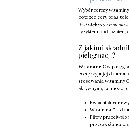
Wybór formy witaminy 
potrzeb cery oraz tole
3-O etylowy kwas asko
ryzykiem podrażnień, c
Z jakimi składn
pielęgnacji?
Witaminę C
w pielęgna
co sprzyja jej działan
stosowania witaminy C 
aktywnymi, co może pro
Kwas hialuronowy 
Witamina E – dzia
Filtry przeciwsł
przeciwsłoneczną