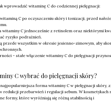
ak wprowadzić witaminę C do codziennej pielęgnacji:
witaminą C po oczyszczeniu skóry i tonizacji, przed nało
emu.
a witaminy C jednocześnie z retinolem oraz niektórymi kw
ać ryzyko podrażnień.
ą przede wszystkim w okresie jesienno-zimowym, aby sko
 ochronnych.
rności – stałe włączenie witaminy C do pielęgnacji przynos
aminy C wybrać do pielęgnacji skóry?
najpopularniejsza forma witaminy C w pielęgnacji skóry, 
 w redukcji przebarwień i regulacji sebum. W kosmetykach
ne formy, które wyróżniają się różną stabilnością i