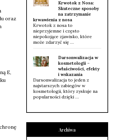
Krwotok z Nosa:
Skuteczne sposoby
h
na zatrzymanie
lu oraz
krwawienia z nosa
Krwotok z nosa to
m
nieprzyjemne i często
niepokojące zjawisko, które
może zdarzyć się …
Darsonwalizacja w
kosmetologii –
właściwości, efekty
ną E,
i wskazania
dku
Darsonwalizacja to jeden z
najstarszych zabiegów w
kosmetologii, który zyskuje na
popularności dzięki …
ochronę
Archiwa