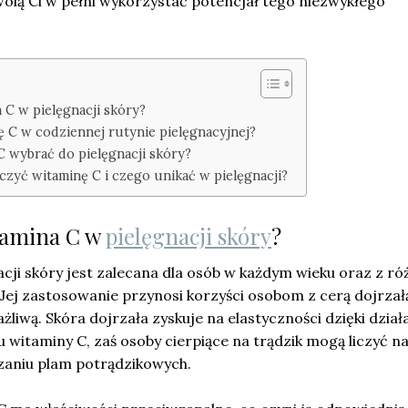
olą Ci w pełni wykorzystać potencjał tego niezwykłego
 C w pielęgnacji skóry?
ę C w codziennej rutynie pielęgnacyjnej?
C wybrać do pielęgnacji skóry?
ączyć witaminę C i czego unikać w pielęgnacji?
itamina C w
pielęgnacji skóry
?
cji skóry jest zalecana dla osób w każdym wieku oraz z r
Jej zastosowanie przynosi korzyści osobom z cerą dojrzał
żliwą. Skóra dojrzała zyskuje na elastyczności dzięki dział
witaminy C, zaś osoby cierpiące na trądzik mogą liczyć n
aniu plam potrądzikowych.