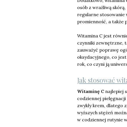
Dodatkowo, witamina C
osób z wrażliwą skórą,
regularne stosowanie w
promienność, a także p
Witamina C jest równie
czynniki zewnętrzne, t
zauważyć poprawę ogól
oksydacyjnego, co jest
rok, co czyni ją uniwe
Jak stosować wi
Witaminę C
najlepiej 
codziennej pielęgnacji
zwykły krem, dlatego z
wyższych stężeń można
w codziennej rutynie 