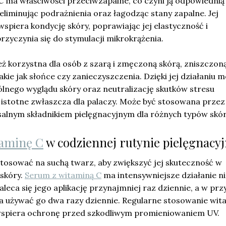
 ma właściwości przeciwzapalne, co czyni ją odpowiednią 
 eliminując podrażnienia oraz łagodząc stany zapalne. Jej
spiera kondycję skóry, poprawiając jej elastyczność i
rzyczynia się do stymulacji mikrokrążenia.
ż korzystna dla osób z szarą i zmęczoną skórą, zniszczon
akie jak słońce czy zanieczyszczenia. Dzięki jej działaniu 
nego wyglądu skóry oraz neutralizację skutków stresu
 istotne zwłaszcza dla palaczy. Może być stosowana przez
rsalnym składnikiem pielęgnacyjnym dla różnych typów skór
taminę C
w codziennej rutynie pielęgnacyj
stosować na suchą twarz, aby zwiększyć jej skuteczność w
 skóry.
Serum z witaminą C
ma intensywniejsze działanie ni
aleca się jego aplikację przynajmniej raz dziennie, a w pr
 używać go dwa razy dziennie. Regularne stosowanie wit
wspiera ochronę przed szkodliwym promieniowaniem UV.