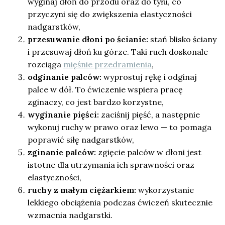
wyginaj dłoń do przodu oraz do tyłu, co
przyczyni się do zwiększenia elastyczności
nadgarstków,
przesuwanie dłoni po ścianie:
stań blisko ściany
i przesuwaj dłoń ku górze. Taki ruch doskonale
rozciąga
mięśnie przedramienia
,
odginanie palców:
wyprostuj rękę i odginaj
palce w dół. To ćwiczenie wspiera pracę
zginaczy, co jest bardzo korzystne,
wyginanie pięści:
zaciśnij pięść, a następnie
wykonuj ruchy w prawo oraz lewo — to pomaga
poprawić siłę nadgarstków,
zginanie palców:
zgięcie palców w dłoni jest
istotne dla utrzymania ich sprawności oraz
elastyczności,
ruchy z małym ciężarkiem:
wykorzystanie
lekkiego obciążenia podczas ćwiczeń skutecznie
wzmacnia nadgarstki.