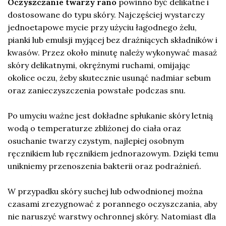
Oczyszczanie twarzy rano
powinno być delikatne i
dostosowane do typu skóry. Najczęściej wystarczy
jednoetapowe mycie przy użyciu łagodnego żelu,
pianki lub emulsji myjącej bez drażniących składników i
kwasów. Przez około minutę należy wykonywać masaż
skóry delikatnymi, okrężnymi ruchami, omijając
okolice oczu, żeby skutecznie usunąć nadmiar sebum
oraz zanieczyszczenia powstałe podczas snu.
Po umyciu ważne jest dokładne spłukanie skóry letnią
wodą o temperaturze zbliżonej do ciała oraz
osuchanie twarzy czystym, najlepiej osobnym
ręcznikiem lub ręcznikiem jednorazowym. Dzięki temu
unikniemy przenoszenia bakterii oraz podrażnień.
W przypadku skóry suchej lub odwodnionej można
czasami zrezygnować z porannego oczyszczania, aby
nie naruszyć warstwy ochronnej skóry. Natomiast dla