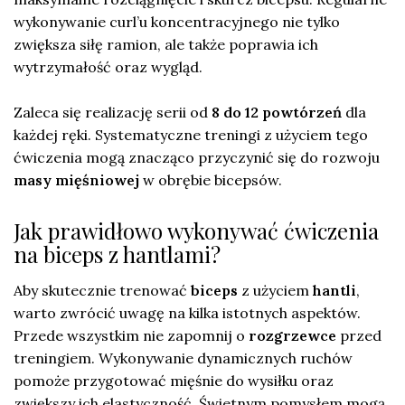
wykonywanie curl’u koncentracyjnego nie tylko
zwiększa siłę ramion, ale także poprawia ich
wytrzymałość oraz wygląd.
Zaleca się realizację serii od
8 do 12 powtórzeń
dla
każdej ręki. Systematyczne treningi z użyciem tego
ćwiczenia mogą znacząco przyczynić się do rozwoju
masy mięśniowej
w obrębie bicepsów.
Jak prawidłowo wykonywać ćwiczenia
na biceps z hantlami?
Aby skutecznie trenować
biceps
z użyciem
hantli
,
warto zwrócić uwagę na kilka istotnych aspektów.
Przede wszystkim nie zapomnij o
rozgrzewce
przed
treningiem. Wykonywanie dynamicznych ruchów
pomoże przygotować mięśnie do wysiłku oraz
zwiększy ich elastyczność. Świetnym pomysłem mogą