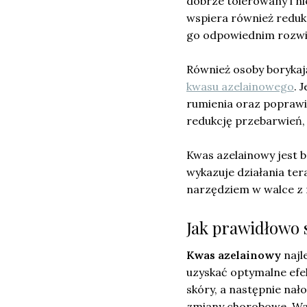
dobrze tolerowany i ni
wspiera również reduk
go odpowiednim rozwią
Również osoby borykaj
kwasu azelainowego
. 
rumienia oraz poprawi
redukcję przebarwień,
Kwas azelainowy jest b
wykazuje działania te
narzędziem w walce z 
Jak prawidłowo 
Kwas azelainowy
najl
uzyskać optymalne efek
skóry, a następnie nał
zmiany chorobowe. Ważn