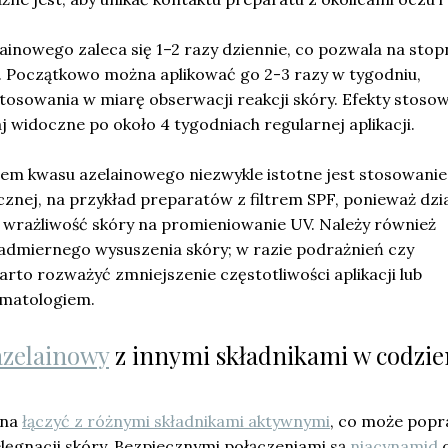
ainowego zaleca się 1–2 razy dziennie, co pozwala na sto
. Początkowo można aplikować go 2-3 razy w tygodniu,
tosowania w miarę obserwacji reakcji skóry. Efekty stoso
 widoczne po około 4 tygodniach regularnej aplikacji.
iem kwasu azelainowego niezwykle istotne jest stosowanie
znej, na przykład preparatów z filtrem SPF, ponieważ dzi
wrażliwość skóry na promieniowanie UV. Należy również
nadmiernego wysuszenia skóry; w razie podrażnień czy
rto rozważyć zmniejszenie częstotliwości aplikacji lub
rmatologiem.
azelainowy
z innymi składnikami w codzie
na
łączyć z różnymi składnikami aktywnymi
, co może popr
lęgnacji skóry. Bezpiecznymi połączeniami są
niacynamid
o