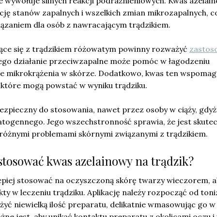
e wywołuje silnych reakcji podrażnieniowych. Kwas azelai
cję stanów zapalnych i wszelkich zmian mikrozapalnych, c
zaniem dla osób z nawracającym trądzikiem.
ące się z trądzikiem różowatym powinny rozważyć
zastos
Jego działanie przeciwzapalne może pomóc w łagodzeniu
e mikrokrążenia w skórze. Dodatkowo, kwas ten wspomag
 które mogą powstać w wyniku trądziku.
ezpieczny do stosowania, nawet przez osoby w ciąży, gdyż
ratogennego. Jego wszechstronność sprawia, że jest skut
różnymi problemami skórnymi związanymi z trądzikiem.
stosować kwas azelainowy na trądzik?
epiej stosować na oczyszczoną skórę twarzy wieczorem, a
ty w leczeniu trądziku. Aplikację należy rozpocząć od toni
ożyć niewielką ilość preparatu, delikatnie wmasowując go w
e jest, aby unikać kontaktu preparatu z okolicami oczu i 