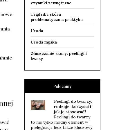
czynniki zewnętrzne
pniowe
Trądzik i skóra
problematyczna: praktyka
wania
Uroda
Uroda męska
Złuszczanie skóry: peelingi i
ałanie
kwasy
Polecamy
nnej
Peelingi do twarzy:
rodzaje, korzyści i
jak je stosować?
Peelingi do twarzy
awić
to nie tylko modny element w
pielęgnacji, lecz także kluczowy
raz