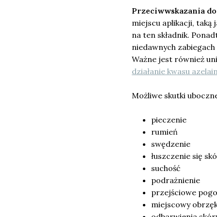
Przeciwwskazania do
miejscu aplikacji, taką
na ten składnik. Pona
niedawnych zabiegach ch
Ważne jest również un
działanie kwasu azela
Możliwe skutki uboczn
pieczenie
rumień
swędzenie
łuszczenie się sk
suchość
podrażnienie
przejściowe pogor
miejscowy obrzę
odbarwienia skór