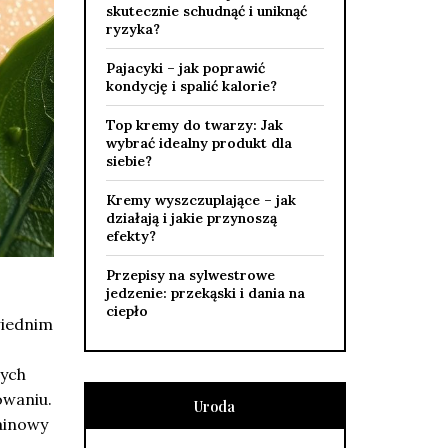
skutecznie schudnąć i uniknąć
ryzyka?
Pajacyki – jak poprawić
kondycję i spalić kalorie?
Top kremy do twarzy: Jak
wybrać idealny produkt dla
siebie?
Kremy wyszczuplające – jak
działają i jakie przynoszą
efekty?
Przepisy na sylwestrowe
jedzenie: przekąski i dania na
ciepło
wiednim
nych
owaniu.
Uroda
lainowy