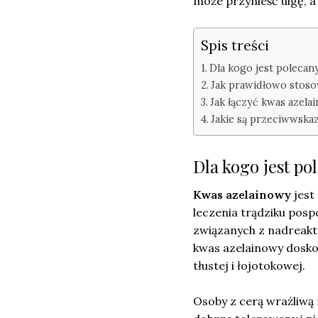
może przynieść ulgę, a 
Spis treści
Dla kogo jest polecan
Jak prawidłowo stoso
Jak łączyć kwas azela
Jakie są przeciwwska
Dla kogo jest po
Kwas azelainowy
jest
leczenia trądziku pos
związanych z nadreakt
kwas azelainowy doskon
tłustej i łojotokowej.
Osoby z cerą wrażliwą