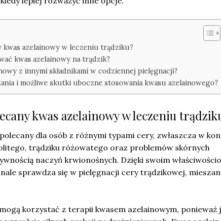
kiedy lepiej rozważyć inne opcje.
y kwas azelainowy w leczeniu trądziku?
wać kwas azelainowy na trądzik?
inowy z innymi składnikami w codziennej pielęgnacji?
zania i możliwe skutki uboczne stosowania kwasu azelainowego?
lecany kwas azelainowy w leczeniu trądzik
 polecany dla osób z różnymi typami cery, zwłaszcza w kon
politego, trądziku różowatego oraz problemów skórnych
ywnością naczyń krwionośnych. Dzięki swoim właściwości
ale sprawdza się w pielęgnacji cery trądzikowej, mieszan
 mogą korzystać z terapii kwasem azelainowym, ponieważ 