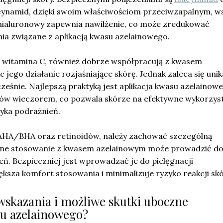
cynamid, dzięki swoim właściwościom przeciwzapalnym, w
 hialuronowy zapewnia nawilżenie, co może zredukować
ia związane z aplikacją kwasu azelainowego.
jak witamina C, również dobrze współpracują z kwasem
 jego działanie rozjaśniające skórę. Jednak zaleca się uni
eśnie. Najlepszą praktyką jest aplikacja kwasu azelainow
ików wieczorem, co pozwala skórze na efektywne wykorzys
zyka podrażnień.
HA/BHA oraz retinoidów, należy zachować szczególną
sne stosowanie z kwasem azelainowym może prowadzić d
ń. Bezpieczniej jest wprowadzać je do pielęgnacji
ksza komfort stosowania i minimalizuje ryzyko reakcji sk
wwskazania i możliwe skutki uboczne
su azelainowego?