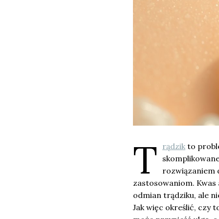
T
rądzik
to probl
skomplikowane.
rozwiązaniem d
zastosowaniom. Kwas a
odmian trądziku, ale n
Jak więc określić, czy 