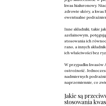
kwas hialuronowy. Nia
zdrowie skóry, a kwas
ewentualne podrażnien
Inne składniki, takie 
azelainowym, potęgując
stosowania ich równocz
rano, a innych składn
ich właściwości bez ry
W przypadku kwasów A
ostrożność. Jednocze
nadmiernych podrażnie
naprzemiennie, co zwię
Jakie są przeci
stosowania kwa