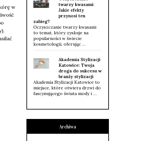
twarzy kwasami:
kórę w
Jakie efekty
żliwość
przynosi ten
zabieg?
po
Oczyszczanie twarzy kwasami
).
to temat, który zyskuje na
silać
popularności w świecie
kosmetologii, oferując …
Akademia Stylizacji
Katowice: Twoja
droga do sukcesu w
branży stylizacji
Akademia Stylizacji Katowice to
miejsce, które otwiera drzwi do
fascynującego świata mody i …
Archiwa