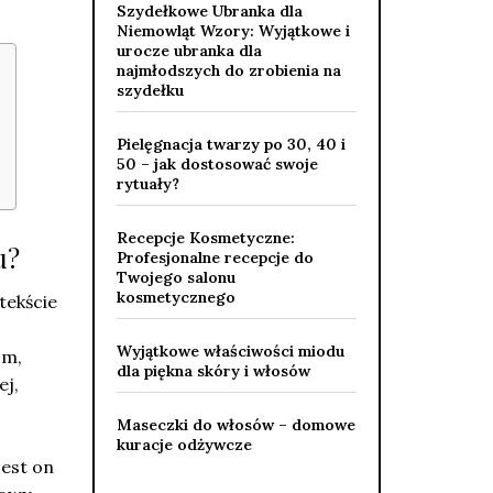
Szydełkowe Ubranka dla
Niemowląt Wzory: Wyjątkowe i
urocze ubranka dla
najmłodszych do zrobienia na
szydełku
Pielęgnacja twarzy po 30, 40 i
50 – jak dostosować swoje
rytuały?
Recepcje Kosmetyczne:
u?
Profesjonalne recepcje do
Twojego salonu
kosmetycznego
tekście
Wyjątkowe właściwości miodu
om,
dla piękna skóry i włosów
ej,
Maseczki do włosów – domowe
kuracje odżywcze
jest on