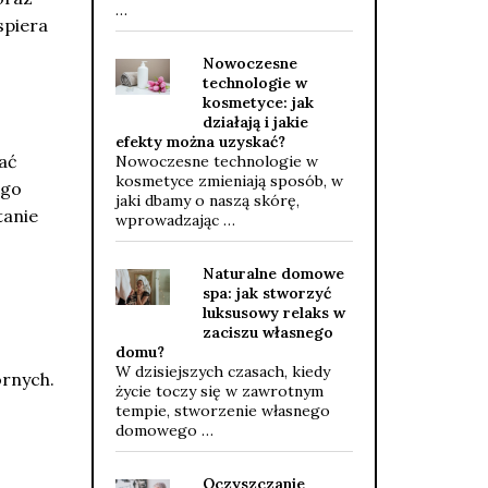
…
spiera
Nowoczesne
technologie w
kosmetyce: jak
działają i jakie
efekty można uzyskać?
kać
Nowoczesne technologie w
kosmetyce zmieniają sposób, w
ego
jaki dbamy o naszą skórę,
tanie
wprowadzając …
Naturalne domowe
spa: jak stworzyć
luksusowy relaks w
o
zaciszu własnego
domu?
W dzisiejszych czasach, kiedy
órnych.
życie toczy się w zawrotnym
tempie, stworzenie własnego
domowego …
Oczyszczanie