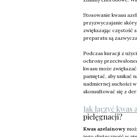
Stosowanie kwasu azel
przyzwyczajanie skóry
zwiększając częstość s
preparatu są zazwyczaj
Podczas kuracji z użyc
ochrony przeciwsłonec
kwasu może zwiększać 
pamiętać, aby unikać 
nadmiernej suchości wa
skonsultować się z de
Jak łączyć kwas 
pielęgnacji?
Kwas azelainowy
moż
jego skuteczność w pie