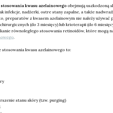
 stosowania kwasu azelainowego
obejmują uszkodzoną s
 jak infekcje, nadżerki, ostre stany zapalne, a także nadwra
dto, preparatów z kwasem azelainowym nie należy używać 
irurgicznych (do 3 miesięcy) lub krioterapii (do 6 miesięcy
ikanie równoległego stosowania retinoidów, które mogą na
inowego
.
e stosowania kwasu azelainowego to:
óry
szenie stanu skóry (tzw. purging)
k
y