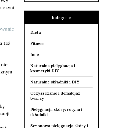
nowy
o czyni
Kategorie
owanie
Dieta
a też
Fitness
Inne
 nie
Naturalna pielęgnacja i
kosmetyki DIY
ecznym
Naturalne składniki i DIY
Oczyszczanie i demakijaż
twarzy
by
Pielęgnacja skóry: rutyna i
zacji
składniki
Sezonowa pielęgnacja skóry i
ust.