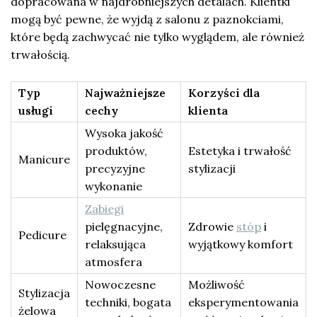
dopracowana w najdrobniejszych detalach. Klientki
mogą być pewne, że wyjdą z salonu z paznokciami,
które będą zachwycać nie tylko wyglądem, ale również
trwałością.
Typ
Najważniejsze
Korzyści dla
usługi
cechy
klienta
Wysoka jakość
produktów,
Estetyka i trwałość
Manicure
precyzyjne
stylizacji
wykonanie
Zabiegi
pielęgnacyjne,
Zdrowie
stóp
i
Pedicure
relaksująca
wyjątkowy komfort
atmosfera
Nowoczesne
Możliwość
Stylizacja
techniki, bogata
eksperymentowania
żelowa