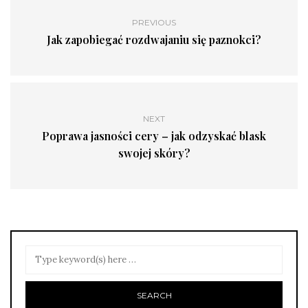
PREVIOUS
Jak zapobiegać rozdwajaniu się paznokci?
NEXT
Poprawa jasności cery – jak odzyskać blask
swojej skóry?