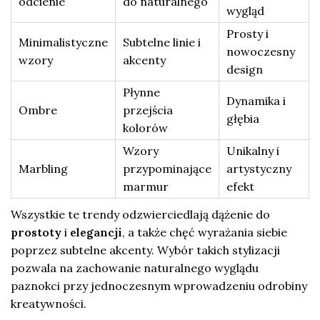
odcienie
do naturalnego
wygląd
Prosty i
Minimalistyczne
Subtelne linie i
nowoczesny
wzory
akcenty
design
Płynne
Dynamika i
Ombre
przejścia
głębia
kolorów
Wzory
Unikalny i
Marbling
przypominające
artystyczny
marmur
efekt
Wszystkie te trendy odzwierciedlają dążenie do
prostoty
i
elegancji
, a także chęć wyrażania siebie
poprzez subtelne akcenty. Wybór takich stylizacji
pozwala na zachowanie naturalnego wyglądu
paznokci przy jednoczesnym wprowadzeniu odrobiny
kreatywności.