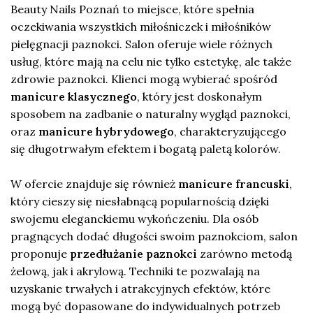
Beauty Nails Poznań to miejsce, które spełnia
oczekiwania wszystkich miłośniczek i miłośników
pielęgnacji paznokci. Salon oferuje wiele różnych
usług, które mają na celu nie tylko estetykę, ale także
zdrowie paznokci. Klienci mogą wybierać spośród
manicure klasycznego
, który jest doskonałym
sposobem na zadbanie o naturalny wygląd paznokci,
oraz
manicure hybrydowego
, charakteryzującego
się długotrwałym efektem i bogatą paletą kolorów.
W ofercie znajduje się również
manicure francuski
,
który cieszy się niesłabnącą popularnością dzięki
swojemu eleganckiemu wykończeniu. Dla osób
pragnących dodać długości swoim paznokciom, salon
proponuje
przedłużanie paznokci
zarówno metodą
żelową, jak i akrylową. Techniki te pozwalają na
uzyskanie trwałych i atrakcyjnych efektów, które
mogą być dopasowane do indywidualnych potrzeb