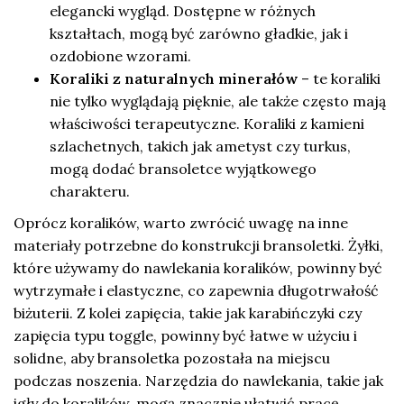
elegancki wygląd. Dostępne w różnych
kształtach, mogą być zarówno gładkie, jak i
ozdobione wzorami.
Koraliki z naturalnych minerałów
– te koraliki
nie tylko wyglądają pięknie, ale także często mają
właściwości terapeutyczne. Koraliki z kamieni
szlachetnych, takich jak ametyst czy turkus,
mogą dodać bransoletce wyjątkowego
charakteru.
Oprócz koralików, warto zwrócić uwagę na inne
materiały potrzebne do konstrukcji bransoletki. Żyłki,
które używamy do nawlekania koralików, powinny być
wytrzymałe i elastyczne, co zapewnia długotrwałość
biżuterii. Z kolei zapięcia, takie jak karabińczyki czy
zapięcia typu toggle, powinny być łatwe w użyciu i
solidne, aby bransoletka pozostała na miejscu
podczas noszenia. Narzędzia do nawlekania, takie jak
igły do koralików, mogą znacznie ułatwić pracę,